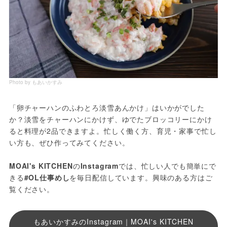
Photo by もあいかすみ
「卵チャーハンのふわとろ淡雪あんかけ」はいかがでした
か？淡雪をチャーハンにかけず、ゆでたブロッコリーにかけ
ると料理が2品できますよ。忙しく働く方、育児・家事で忙し
い方も、ぜひ作ってみてください。
MOAI's KITCHEN
の
Instagram
では、忙しい人でも簡単にで
きる
#OL仕事めし
を毎日配信しています。興味のある方はご
覧ください。
もあいかすみのInstagram｜MOAI's KITCHEN