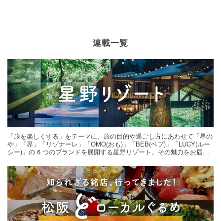
連載一覧
「旅を楽しくする」をテーマに、旅の目的や過ごし方にあわせて「星の
や」「界」「リゾナーレ」「OMO(おも)」「BEB(ベブ)」「LUCY(ルー
シー)」の 6 つのブランドを展開する星野リゾート。その魅力をお届け
する旅の連載。次の旅先探しのヒントにいかがですか？