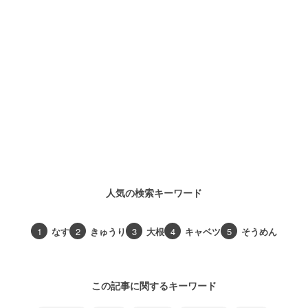
人気の検索キーワード
1
なす
2
きゅうり
3
大根
4
キャベツ
5
そうめん
この記事に関するキーワード