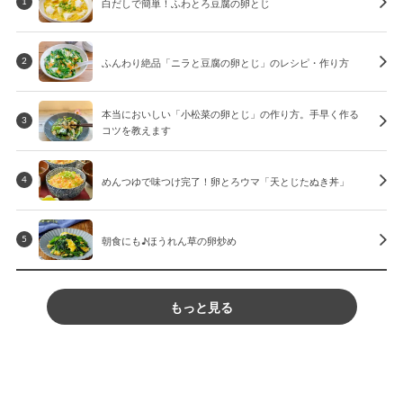
白だしで簡単！ふわとろ豆腐の卵とじ
1
ふんわり絶品「ニラと豆腐の卵とじ」のレシピ・作り方
2
本当においしい「小松菜の卵とじ」の作り方。手早く作る
3
コツを教えます
めんつゆで味つけ完了！卵とろウマ「天とじたぬき丼」
4
朝食にも♪ほうれん草の卵炒め
5
もっと見る