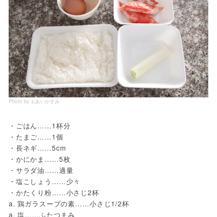
Photo by もあいかすみ
・ごはん……1杯分
・たまご……1個
・長ネギ……5cm
・かにかま……5枚
・サラダ油……適量
・塩こしょう……少々
・かたくり粉……小さじ2杯
a. 鶏ガラスープの素……小さじ1/2杯
a. 塩……ふたつまみ