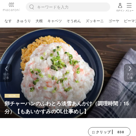
ログイン
メニュー
なす
きゅうり
大根
キャベツ
そうめん
ズッキーニ
ゴーヤ
ピーマ
前の
次の
記事
記事
卵チャーハンのふわとろ淡雪あんかけ（調理時間：15
分）【もあいかすみのOL仕事めし】
838
クリップ