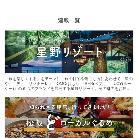
連載一覧
「旅を楽しくする」をテーマに、旅の目的や過ごし方にあわせて「星の
や」「界」「リゾナーレ」「OMO(おも)」「BEB(ベブ)」「LUCY(ルー
シー)」の 6 つのブランドを展開する星野リゾート。その魅力をお届け
する旅の連載。次の旅先探しのヒントにいかがですか？