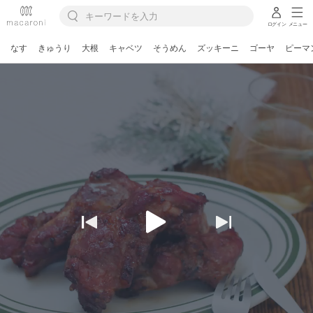
ログイン
メニュー
なす
きゅうり
大根
キャベツ
そうめん
ズッキーニ
ゴーヤ
ピーマ