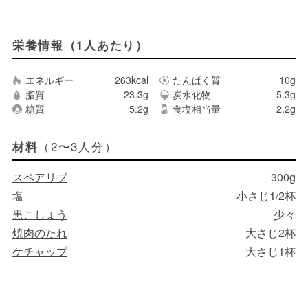
栄養情報（1人あたり）
エネルギー
263kcal
たんぱく質
10g
脂質
23.3g
炭水化物
5.3g
糖質
5.2g
食塩相当量
2.2g
（2〜3人分）
材料
スペアリブ
300g
塩
小さじ1/2杯
黒こしょう
少々
焼肉のたれ
大さじ2杯
ケチャップ
大さじ1杯