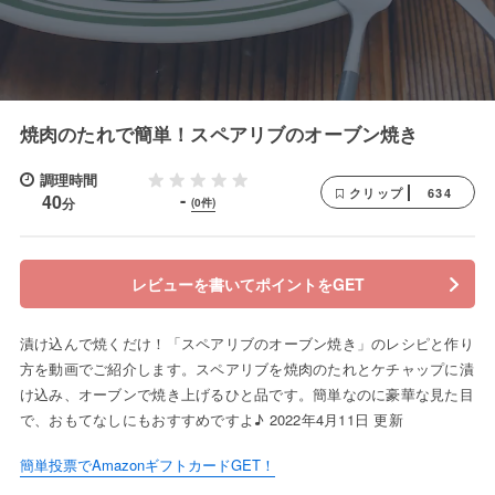
焼肉のたれで簡単！スペアリブのオーブン焼き
調理時間
634
クリップ
-
40
分
(0件)
レビューを書いてポイントをGET
漬け込んで焼くだけ！「スペアリブのオーブン焼き」のレシピと作り
方を動画でご紹介します。スペアリブを焼肉のたれとケチャップに漬
け込み、オーブンで焼き上げるひと品です。簡単なのに豪華な見た目
で、おもてなしにもおすすめですよ♪ 2022年4月11日 更新
簡単投票でAmazonギフトカードGET！