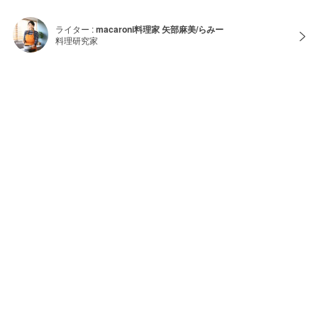
ライター :
macaroni料理家 矢部麻美/らみー
料理研究家