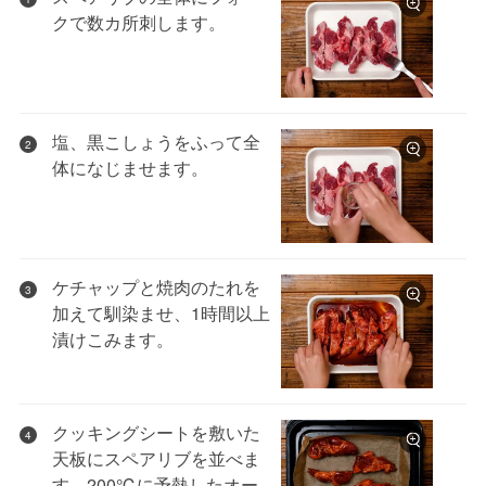
クで数カ所刺します。
塩、黒こしょうをふって全
2
体になじませます。
ケチャップと焼肉のたれを
3
加えて馴染ませ、1時間以上
漬けこみます。
クッキングシートを敷いた
4
天板にスペアリブを並べま
す。200℃に予熱したオー