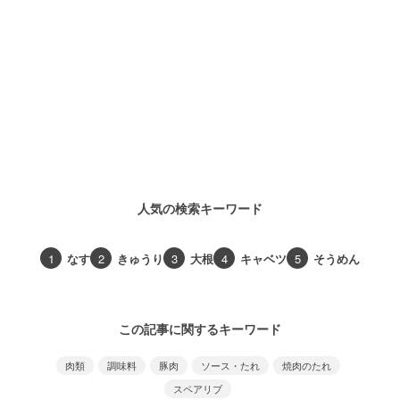
人気の検索キーワード
1
なす
2
きゅうり
3
大根
4
キャベツ
5
そうめん
この記事に関するキーワード
肉類
調味料
豚肉
ソース・たれ
焼肉のたれ
スペアリブ