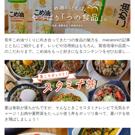
長年こめ油づくりに向き合ってきたつの食品の魅力を、macaroniの記事
とともにご紹介します。レシピや活用術はもちろん、製造現場や品質へ
のこだわりまで。こめ油をもっと好きになるコンテンツをぜひお楽しみ
ください。
夏は食欲が落ちがちですが、そんなときこそスタミナレシピで元気をチ
ャージ！お肉や夏野菜をたっぷり使う丼をガッツリ食べて、夏バテを吹
き飛ばしましょう！