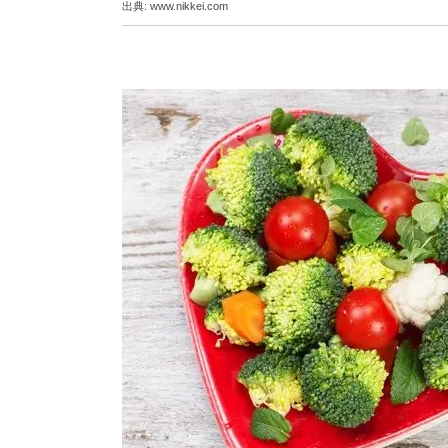
出典:
www.nikkei.com