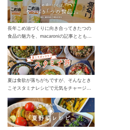
長年こめ油づくりに向き合ってきたつの
食品の魅力を、macaroniの記事とともに
ご紹介します。レシピや活用術はもちろ
ん、製造現場や品質へのこだわりまで。
こめ油をもっと好きになるコンテンツを
ぜひお楽しみください。
夏は食欲が落ちがちですが、そんなとき
こそスタミナレシピで元気をチャージ！
お肉や夏野菜をたっぷり使う丼をガッツ
リ食べて、夏バテを吹き飛ばしましょ
う！