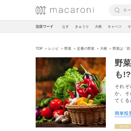
注目ワード
なす
きゅうり
大根
キャベツ
そ
TOP
レシピ
野菜
定番の野菜
大根
野菜は「切
野
も!?
それぞ
か。そ
てくる
簡単投票