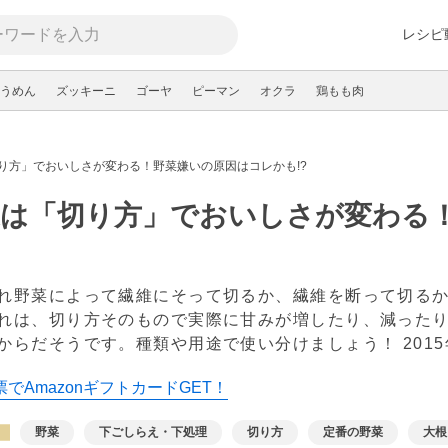
レシピ
うめん
ズッキーニ
ゴーヤ
ピーマン
オクラ
鶏もも肉
り方」でおいしさが変わる！野菜嫌いの原因はコレかも!?
菜は「切り方」でおいしさが変わる
れ野菜によって繊維にそって切るか、繊維を断って切る
れは、切り方そのもので実際に甘みが増したり、減った
からだそうです。種類や用途で使い分けましょう！
201
でAmazonギフトカードGET！
野菜
下ごしらえ・下処理
切り方
定番の野菜
大根