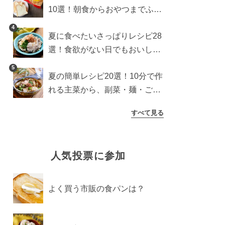
10選！朝食からおやつまでふん
わり食パンを楽しむアレンジ
4
夏に食べたいさっぱりレシピ28
選！食欲がない日でもおいしい
簡単おかず・麺・ごはん
5
夏の簡単レシピ20選！10分で作
れる主菜から、副菜・麺・ごは
んまで一気に紹介
すべて見る
人気投票に参加
よく買う市販の食パンは？