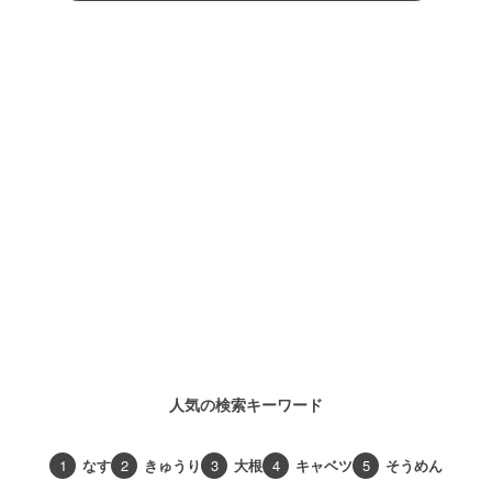
人気の検索キーワード
1
なす
2
きゅうり
3
大根
4
キャベツ
5
そうめん