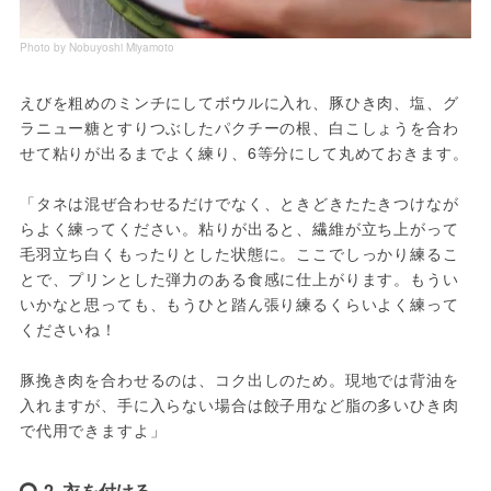
Photo by Nobuyoshi Miyamoto
えびを粗めのミンチにしてボウルに入れ、豚ひき肉、塩、グ
ラニュー糖とすりつぶしたパクチーの根、白こしょうを合わ
せて粘りが出るまでよく練り、6等分にして丸めておきます。
「タネは混ぜ合わせるだけでなく、ときどきたたきつけなが
らよく練ってください。粘りが出ると、繊維が立ち上がって
毛羽立ち白くもったりとした状態に。ここでしっかり練るこ
とで、プリンとした弾力のある食感に仕上がります。もうい
いかなと思っても、もうひと踏ん張り練るくらいよく練って
くださいね！
豚挽き肉を合わせるのは、コク出しのため。現地では背油を
入れますが、手に入らない場合は餃子用など脂の多いひき肉
で代用できますよ」
2. 衣を付ける