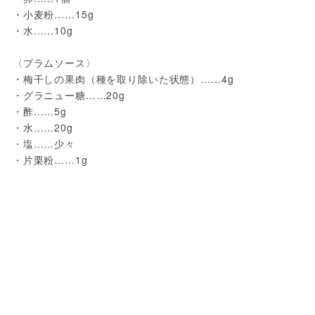
・小麦粉……15g
・水……10g
〈プラムソース〉
・梅干しの果肉（種を取り除いた状態）……4g
・グラニュー糖……20g
・酢……5g
・水……20g
・塩……少々
・片栗粉……1g