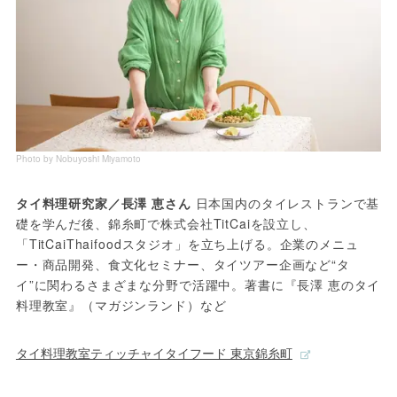
Photo by Nobuyoshi Miyamoto
タイ料理研究家／長澤 恵さん
 日本国内のタイレストランで基
礎を学んだ後、錦糸町で株式会社TitCaiを設立し、
「TitCaiThaifoodスタジオ」を立ち上げる。企業のメニュ
ー・商品開発、食文化セミナー、タイツアー企画など“タ
イ”に関わるさまざまな分野で活躍中。著書に『長澤 恵のタイ
料理教室』（マガジンランド）など
タイ料理教室ティッチャイタイフード 東京錦糸町