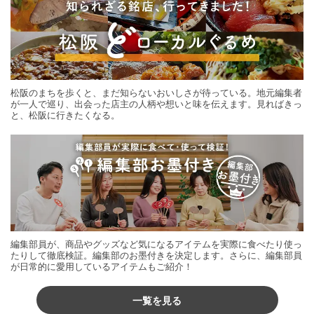
松阪のまちを歩くと、まだ知らないおいしさが待っている。地元編集者
が一人で巡り、出会った店主の人柄や想いと味を伝えます。見ればきっ
と、松阪に行きたくなる。
編集部員が、商品やグッズなど気になるアイテムを実際に食べたり使っ
たりして徹底検証。編集部のお墨付きを決定します。さらに、編集部員
が日常的に愛用しているアイテムもご紹介！
一覧を見る