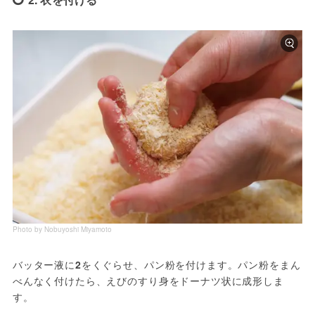
Photo by Nobuyoshi Miyamoto
バッター液に
2
をくぐらせ、パン粉を付けます。パン粉をまん
べんなく付けたら、えびのすり身をドーナツ状に成形しま
す。