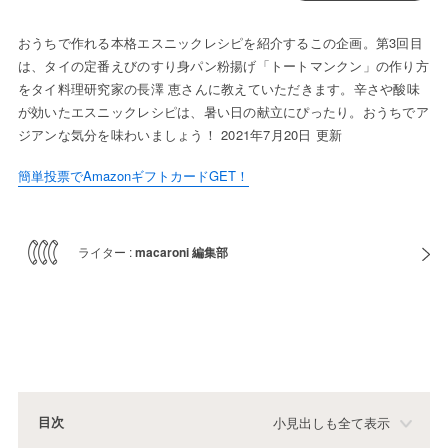
おうちで作れる本格エスニックレシピを紹介するこの企画。第3回目
は、タイの定番えびのすり身パン粉揚げ「トートマンクン」の作り方
をタイ料理研究家の長澤 恵さんに教えていただきます。辛さや酸味
が効いたエスニックレシピは、暑い日の献立にぴったり。おうちでア
ジアンな気分を味わいましょう！ 2021年7月20日 更新
簡単投票でAmazonギフトカードGET！
ライター :
macaroni 編集部
目次
小見出しも全て表示