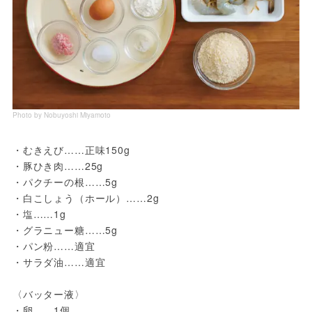
Photo by Nobuyoshi Miyamoto
・むきえび……正味150g
・豚ひき肉……25g
・パクチーの根……5g
・白こしょう（ホール）……2g
・塩……1g
・グラニュー糖……5g
・パン粉……適宜
・サラダ油……適宜
〈バッター液〉
・卵……1個