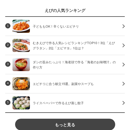
えびの人気ランキング
子どももOK！辛くないエビチリ
1
むきえびで作る人気レシピランキングTOP10！3位「えび
2
グラタン」2位「エビマヨ」1位は？
ダシの旨みたっぷり！海老頭で作る「海老のお味噌汁」の
3
作り方
エビチリに合う献立15選。副菜やスープも
4
ライスペーパーで作るえび蒸し餃子
5
もっと見る