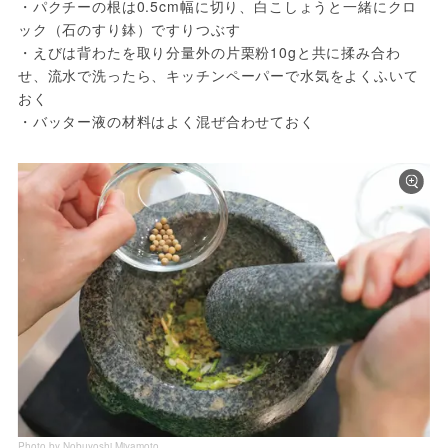
・パクチーの根は0.5cm幅に切り、白こしょうと一緒にクロ
ック（石のすり鉢）ですりつぶす
・えびは背わたを取り分量外の片栗粉10gと共に揉み合わ
せ、流水で洗ったら、キッチンペーパーで水気をよくふいて
おく
・バッター液の材料はよく混ぜ合わせておく
Photo by Nobuyoshi Miyamoto