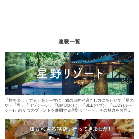
連載一覧
「旅を楽しくする」をテーマに、旅の目的や過ごし方にあわせて「星の
や」「界」「リゾナーレ」「OMO(おも)」「BEB(ベブ)」「LUCY(ルー
シー)」の 6 つのブランドを展開する星野リゾート。その魅力をお届け
する旅の連載。次の旅先探しのヒントにいかがですか？