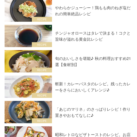
やわらかジューシー！鶏もも肉のねぎ塩だ
れの簡単絶品レシピ
チンジャオロースはタレで決まる！コクと
旨味が溢れる黄金比レシピ
旬のおいしさを堪能♪ 秋の料理おすすめ21
選【食材別】
斬新！カレーパスタのレシピ。残ったカレ
ーをさらにおいしくアレンジ♪
「あじのマリネ」のさっぱりレシピ！作り
置きやおもてなしに♪
昭和レトロなピザトーストのレシピ。お店