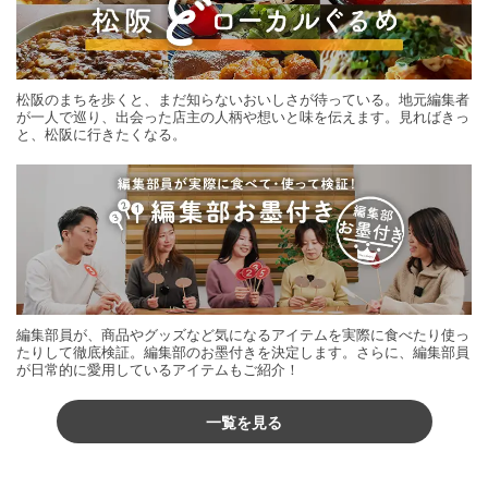
松阪のまちを歩くと、まだ知らないおいしさが待っている。地元編集者
が一人で巡り、出会った店主の人柄や想いと味を伝えます。見ればきっ
と、松阪に行きたくなる。
編集部員が、商品やグッズなど気になるアイテムを実際に食べたり使っ
たりして徹底検証。編集部のお墨付きを決定します。さらに、編集部員
が日常的に愛用しているアイテムもご紹介！
一覧を見る