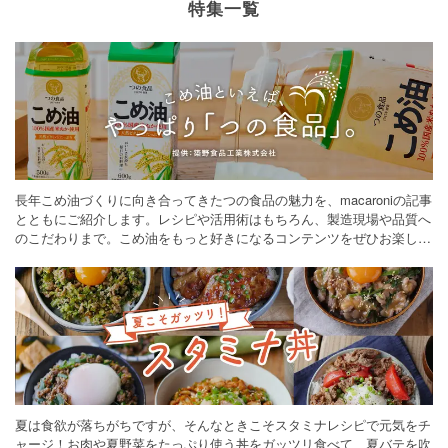
特集一覧
長年こめ油づくりに向き合ってきたつの食品の魅力を、macaroniの記事
とともにご紹介します。レシピや活用術はもちろん、製造現場や品質へ
のこだわりまで。こめ油をもっと好きになるコンテンツをぜひお楽しみ
ください。
夏は食欲が落ちがちですが、そんなときこそスタミナレシピで元気をチ
ャージ！お肉や夏野菜をたっぷり使う丼をガッツリ食べて、夏バテを吹