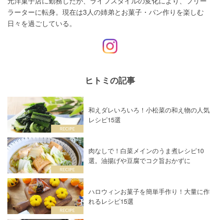
元洋菓子店に勤務したが、ライフスタイルの変化により、フリー
ラーターに転身。現在は3人の姉弟とお菓子・パン作りを楽しむ
日々を過ごしている。
ヒトミの記事
和えダレいろいろ！小松菜の和え物の人気
レシピ15選
肉なしで！白菜メインのうま煮レシピ10
選。油揚げや豆腐でコク旨おかずに
ハロウィンお菓子を簡単手作り！大量に作
れるレシピ15選