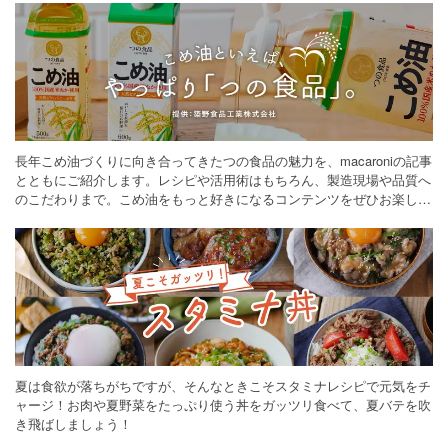
長年こめ油づくりに向き合ってきたつの食品の魅力を、macaroniの記事
とともにご紹介します。レシピや活用術はもちろん、製造現場や品質へ
のこだわりまで。こめ油をもっと好きになるコンテンツをぜひお楽しみ
ください。
夏は食欲が落ちがちですが、そんなときこそスタミナレシピで元気をチ
ャージ！お肉や夏野菜をたっぷり使う丼をガッツリ食べて、夏バテを吹
き飛ばしましょう！