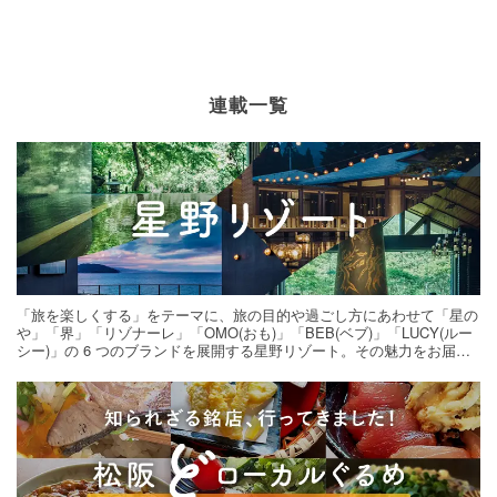
連載一覧
「旅を楽しくする」をテーマに、旅の目的や過ごし方にあわせて「星の
や」「界」「リゾナーレ」「OMO(おも)」「BEB(ベブ)」「LUCY(ルー
シー)」の 6 つのブランドを展開する星野リゾート。その魅力をお届け
する旅の連載。次の旅先探しのヒントにいかがですか？