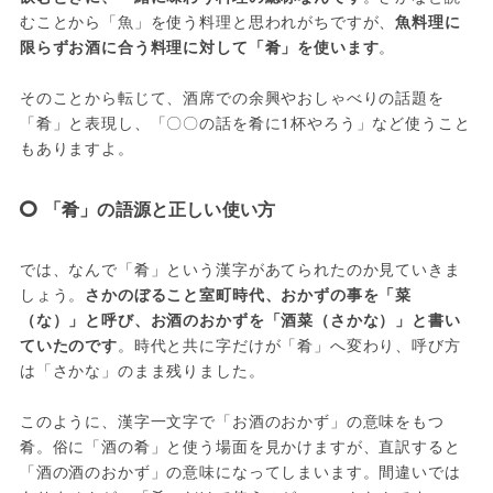
むことから「魚」を使う料理と思われがちですが、
魚料理に
限らずお酒に合う料理に対して「肴」を使います
。

そのことから転じて、酒席での余興やおしゃべりの話題を
「肴」と表現し、「〇〇の話を肴に1杯やろう」など使うこと
もありますよ。
「肴」の語源と正しい使い方
では、なんで「肴」という漢字があてられたのか見ていきま
しょう。
さかのぼること室町時代、おかずの事を「菜
（な）」と呼び、お酒のおかずを「酒菜（さかな）」と書い
ていたのです
。時代と共に字だけが「肴」へ変わり、呼び方
は「さかな」のまま残りました。

このように、漢字一文字で「お酒のおかず」の意味をもつ
肴。俗に「酒の肴」と使う場面を見かけますが、直訳すると
「酒の酒のおかず」の意味になってしまいます。間違いでは