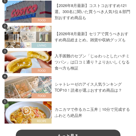
1
【2026年8月最新】コストコおすすめ121
選。300名に聞いた買うべき人気1位＆部門
別おすすめ商品も
2
【2026年8月最新】セリアで買うべきおす
すめ商品総まとめ。雑貨や収納グッズも
3
入手困難のセブン「じゅわっとしたハチミ
ツパン」は口コミ通り？よりおいしくなる
食べ方も検証
4
シャトレーゼのアイス人気ランキング
TOP10！読者が選ぶおすすめ商品は？
5
カニカマで作るカニ玉丼｜10分で完成する
ふわとろ絶品丼
もっと見る