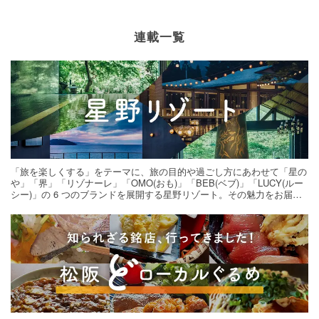
連載一覧
「旅を楽しくする」をテーマに、旅の目的や過ごし方にあわせて「星の
や」「界」「リゾナーレ」「OMO(おも)」「BEB(ベブ)」「LUCY(ルー
シー)」の 6 つのブランドを展開する星野リゾート。その魅力をお届け
する旅の連載。次の旅先探しのヒントにいかがですか？