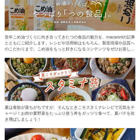
長年こめ油づくりに向き合ってきたつの食品の魅力を、macaroniの記事
とともにご紹介します。レシピや活用術はもちろん、製造現場や品質へ
のこだわりまで。こめ油をもっと好きになるコンテンツをぜひお楽しみ
ください。
夏は食欲が落ちがちですが、そんなときこそスタミナレシピで元気をチ
ャージ！お肉や夏野菜をたっぷり使う丼をガッツリ食べて、夏バテを吹
き飛ばしましょう！