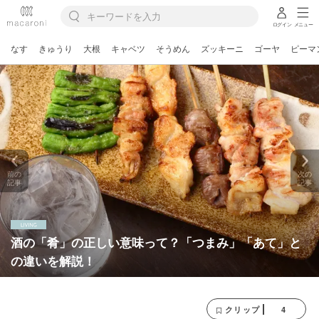
ログイン
メニュー
なす
きゅうり
大根
キャベツ
そうめん
ズッキーニ
ゴーヤ
ピーマ
前の
次の
記事
記事
酒の「肴」の正しい意味って？「つまみ」「あて」と
の違いを解説！
4
クリップ