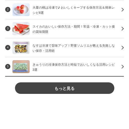
大量の桃は冷凍で♪ おいしくキープする保存方法＆簡単レ
2
シピ6選
スイカのおいしい保存方法・期間！常温・冷凍・カット後
3
の賞味期限
なすは冷凍で旨味アップ！野菜ソムリエが教える失敗しな
4
い保存・活用術
きゅうりの冷凍保存方法と時短でおいしくなる活用レシピ
5
3選
もっと見る