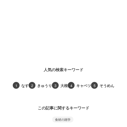
人気の検索キーワード
1
なす
2
きゅうり
3
大根
4
キャベツ
5
そうめん
この記事に関するキーワード
食材の雑学