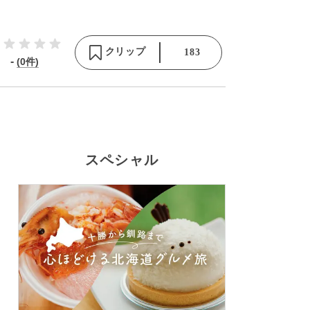
クリップ
183
-
(0件)
スペシャル