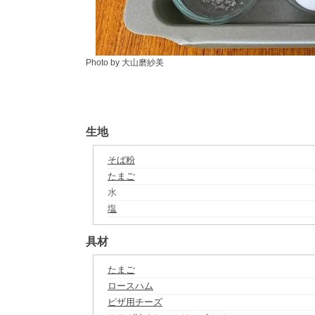
Photo by 大山磨紗美
生地
そば粉
たまご
水
塩
具材
たまご
ロースハム
ピザ用チーズ