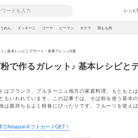
レシピ
うめん
ズッキーニ
ゴーヤ
ピーマン
オクラ
鶏もも肉
ト♪ 基本レシピとデザート・食事アレンジ6選
粉で作るガレット♪ 基本レシピと
トはフランス、ブルターニュ地方の家庭料理。もともと
ともいわれています。この記事では、そば粉を使う基本
地は腹持ちもよく軽食にぴったりです。フルーツを使え
新
でAmazonギフトカードGET！