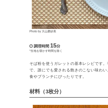
Photo by 大山磨紗美
15
調理時間
分
*生地を寝かす時間を除く
そば粉を使うガレットの基本レシピです。
で、誰にでも愛される飽きのこない味わい
食やブランチにぴったりです。
材料（3枚分）