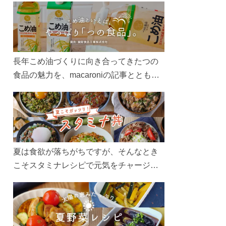
長年こめ油づくりに向き合ってきたつの
食品の魅力を、macaroniの記事とともに
ご紹介します。レシピや活用術はもちろ
ん、製造現場や品質へのこだわりまで。
こめ油をもっと好きになるコンテンツを
ぜひお楽しみください。
夏は食欲が落ちがちですが、そんなとき
こそスタミナレシピで元気をチャージ！
お肉や夏野菜をたっぷり使う丼をガッツ
リ食べて、夏バテを吹き飛ばしましょ
う！