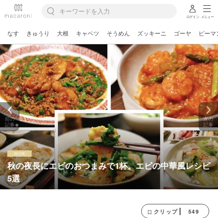
ログイン
メニュー
なす
きゅうり
大根
キャベツ
そうめん
ズッキーニ
ゴーヤ
ピーマ
前の
次の
記事
記事
秋の夜長にエビのおつまみで1杯。エビの中華風レシピ
5選
549
クリップ