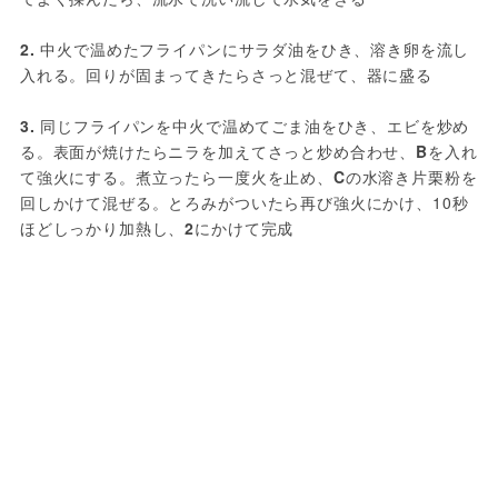
2. 
中火で温めたフライパンにサラダ油をひき、溶き卵を流し
入れる。回りが固まってきたらさっと混ぜて、器に盛る
3. 
同じフライパンを中火で温めてごま油をひき、エビを炒め
る。表面が焼けたらニラを加えてさっと炒め合わせ、
B
を入れ
て強火にする。煮立ったら一度火を止め、
C
の水溶き片栗粉を
回しかけて混ぜる。とろみがついたら再び強火にかけ、10秒
ほどしっかり加熱し、
2
にかけて完成