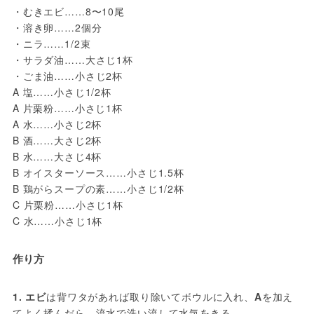
・むきエビ……8〜10尾
・溶き卵……2個分
・ニラ……1/2束
・サラダ油……大さじ1杯
・ごま油……小さじ2杯
A 塩……小さじ1/2杯
A 片栗粉……小さじ1杯
A 水……小さじ2杯
B 酒……大さじ2杯
B 水……大さじ4杯
B オイスターソース……小さじ1.5杯
B 鶏がらスープの素……小さじ1/2杯
C 片栗粉……小さじ1杯
C 水……小さじ1杯
作り方
1. エビ
は背ワタがあれば取り除いてボウルに入れ、
A
を加え
てよく揉んだら、流水で洗い流して水気をきる