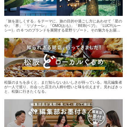
「旅を楽しくする」をテーマに、旅の目的や過ごし方にあわせて「星の
や」「界」「リゾナーレ」「OMO(おも)」「BEB(ベブ)」「LUCY(ルー
シー)」の 6 つのブランドを展開する星野リゾート。その魅力をお届け
する旅の連載。次の旅先探しのヒントにいかがですか？
松阪のまちを歩くと、まだ知らないおいしさが待っている。地元編集者
が一人で巡り、出会った店主の人柄や想いと味を伝えます。見ればきっ
と、松阪に行きたくなる。