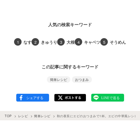
人気の検索キーワード
1
なす
2
きゅうり
3
大根
4
キャベツ
5
そうめん
この記事に関するキーワード
簡単レシピ
おつまみ
TOP
レシピ
簡単レシピ
秋の夜長にエビのおつまみで1杯。エビの中華風レシピ5