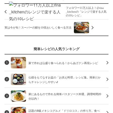
フォロワー11万人以上！@rina
_kitchenの「レンジで楽する人気
の10レシピ」
実は今が旬！スーパーの鰻を10倍おいしく食べる方法
簡単レシピの人気ランキング
家で作れば山盛り食べられる！からあげクン再現レシピ
1
仏様をもてなすお盆の「お供え料理」レシピ集。簡単だか
2
らチャレンジしやすい♪
家にあるもので作れる簡単パスタソース30選。調理時間20
3
分以内！
話題のB級メキシコグルメ「ドリロコス」の作り方。食べ
4