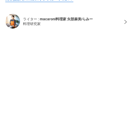
ライター :
macaroni料理家 矢部麻美/らみー
料理研究家