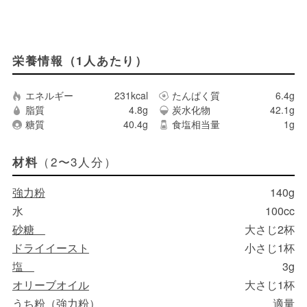
栄養情報（1人あたり）
エネルギー
231kcal
たんぱく質
6.4g
脂質
4.8g
炭水化物
42.1g
糖質
40.4g
食塩相当量
1g
（2〜3人分）
材料
強力粉
140g
水
100cc
砂糖
大さじ2杯
ドライイースト
小さじ1杯
塩
3g
オリーブオイル
大さじ1杯
うち粉（強力粉）
適量