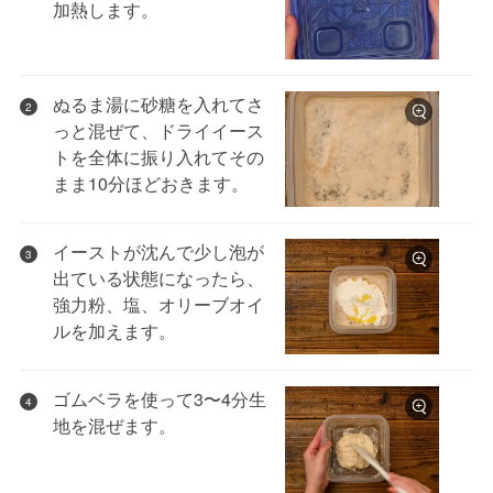
加熱します。
ぬるま湯に砂糖を入れてさ
2
っと混ぜて、ドライイース
トを全体に振り入れてその
まま10分ほどおきます。
イーストが沈んで少し泡が
3
出ている状態になったら、
強力粉、塩、オリーブオイ
ルを加えます。
ゴムベラを使って3〜4分生
4
地を混ぜます。