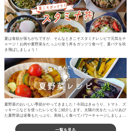
夏は食欲が落ちがちですが、そんなときこそスタミナレシピで元気をチ
ャージ！お肉や夏野菜をたっぷり使う丼をガッツリ食べて、夏バテを吹
き飛ばしましょう！
夏野菜のおいしい季節がやってきました！今回はきゅうり、トマト、ズ
ッキーニなどを使ったレシピをご紹介します。太陽の光をたっぷりあび
た夏野菜は栄養もたっぷり。美味しく食べてパワーチャージしましょう
♪
一覧を見る