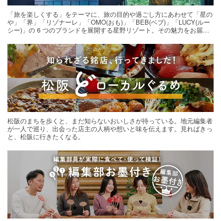
「旅を楽しくする」をテーマに、旅の目的や過ごし方にあわせて「星の
や」「界」「リゾナーレ」「OMO(おも)」「BEB(ベブ)」「LUCY(ルー
シー)」の 6 つのブランドを展開する星野リゾート。その魅力をお届け
する旅の連載。次の旅先探しのヒントにいかがですか？
松阪のまちを歩くと、まだ知らないおいしさが待っている。地元編集者
が一人で巡り、出会った店主の人柄や想いと味を伝えます。見ればきっ
と、松阪に行きたくなる。