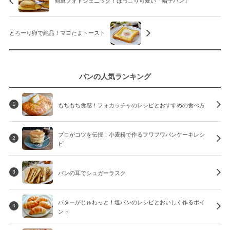
簡単フォトジェニック！ほっこり可愛い「帽子パン」
とろーり卵で絶品！マヨたまトースト
パンの人気ランキング
もちもち食感！フォカッチャのレシピとおすすめの食べ方
1
プロがコツを伝授！小麦粉で作るフワフワパンケーキレシ
2
ピ
パンの耳でシュガーラスク
3
バターがじゅわっと！塩パンのレシピとおいしく作るポイ
4
ント