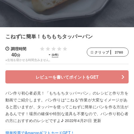
こねずに簡単！もちもちタッパーパン
調理時間
2780
クリップ
-
40
分
(0件)
※生地を寝かせる時間含みません。
レビューを書いてポイントをGET
パン作り初心者必見！「もちもちタッパーパン」のレシピと作り方を
動画でご紹介します。パン作りは"こねる"作業が大変なイメージがあ
ると思いますが、タッパーを使ってこねずに簡単にパンを作る方法が
あるんです！場所の確保や特別な道具も不要なので、パン作り初心者
の方におすすめのレシピですよ♪ 2022年4月21日 更新
簡単投票でAmazonギフトカードGET！