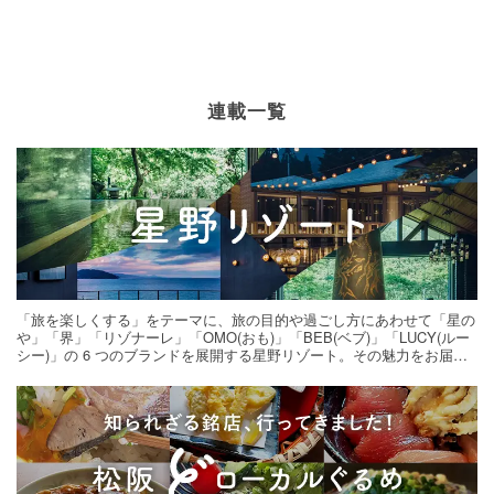
連載一覧
「旅を楽しくする」をテーマに、旅の目的や過ごし方にあわせて「星の
や」「界」「リゾナーレ」「OMO(おも)」「BEB(ベブ)」「LUCY(ルー
シー)」の 6 つのブランドを展開する星野リゾート。その魅力をお届け
する旅の連載。次の旅先探しのヒントにいかがですか？