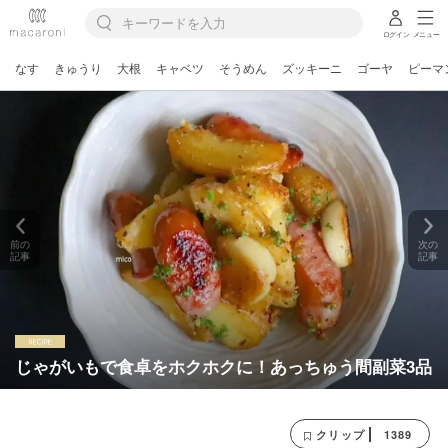
ログイン
メニュー
なす
きゅうり
大根
キャベツ
そうめん
ズッキーニ
ゴーヤ
ピーマ
前の
次の
記事
記事
じゃがいもで食卓をホクホクに！あっちゅう間副菜3品
1389
クリップ