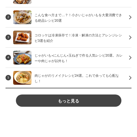
こんな食べ方まで…？！小さいじゃがいもを大量消費でき
2
る絶品レシピ20選
コロッケは冷凍保存で！冷凍・解凍の方法とアレンジレシ
3
ピ3選を紹介
じゃがいも×にんじん×玉ねぎで作る人気レシピ20選。カレ
4
ーや肉じゃが以外も！
肉じゃがのリメイクレシピ24選。これで余っても心配な
5
し！
もっと見る