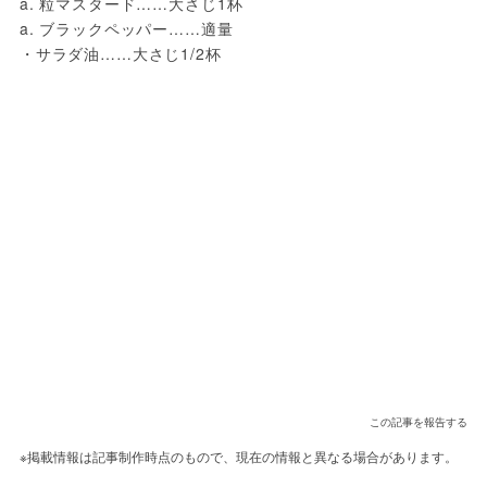
a. 粒マスタード……大さじ1杯
a. ブラックペッパー……適量
・サラダ油……大さじ1/2杯
この記事を報告する
※掲載情報は記事制作時点のもので、現在の情報と異なる場合があります。