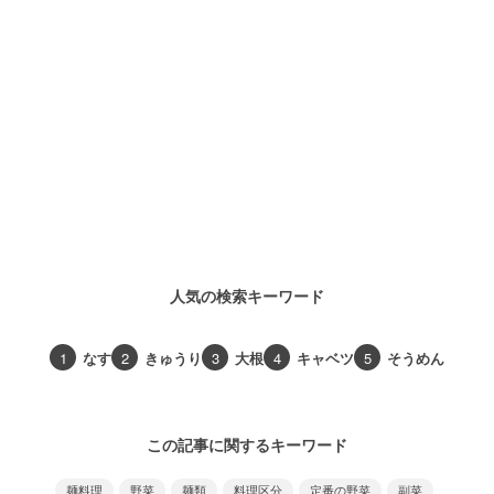
人気の検索キーワード
1
なす
2
きゅうり
3
大根
4
キャベツ
5
そうめん
この記事に関するキーワード
麺料理
野菜
麺類
料理区分
定番の野菜
副菜