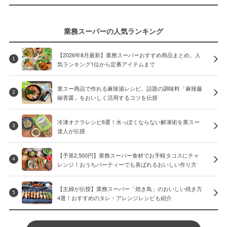
業務スーパーの人気ランキング
【2026年8月最新】業務スーパーおすすめ商品まとめ。人
1
気ランキング1位から定番アイテムまで
業スー商品で作れる麻辣湯レシピ。話題の調味料「麻辣藤
2
椒香醤」をおいしく活用するコツを伝授
冷凍オクラレシピ6選！水っぽくならない解凍術を業スー
3
達人が伝授
【予算2,500円】業務スーパー食材でお手軽タコスにチャ
4
レンジ！おうちパーティーでも喜ばれるおいしい作り方
【主婦が伝授】業務スーパー「焼き鳥」のおいしい焼き方
5
4選！おすすめのタレ・アレンジレシピも紹介