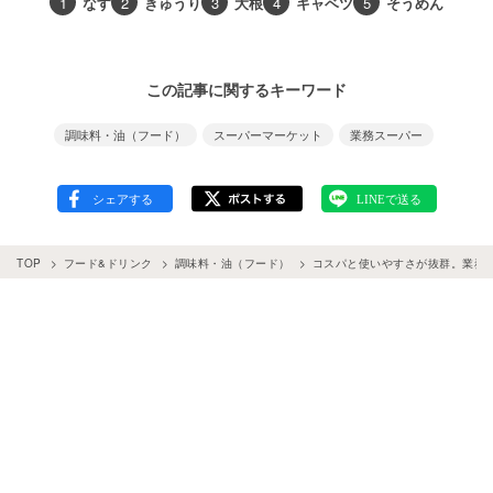
1
なす
2
きゅうり
3
大根
4
キャベツ
5
そうめん
この記事に関するキーワード
調味料・油（フード）
スーパーマーケット
業務スーパー
TOP
フード&ドリンク
調味料・油（フード）
コスパと使いやすさが抜群。業務