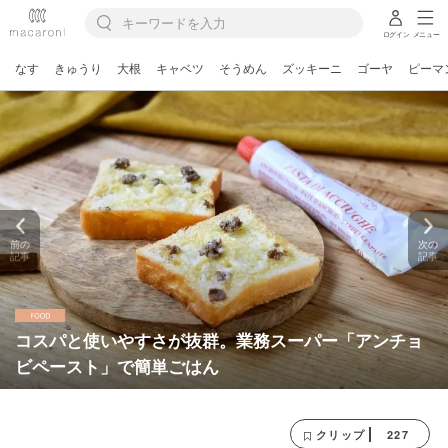
ログイン
メニュー
なす
きゅうり
大根
キャベツ
そうめん
ズッキーニ
ゴーヤ
ピーマ
前の
次の
記事
記事
コスパと使いやすさが抜群。業務スーパー「アンチョ
ビペースト」で簡単ごはん
227
クリップ