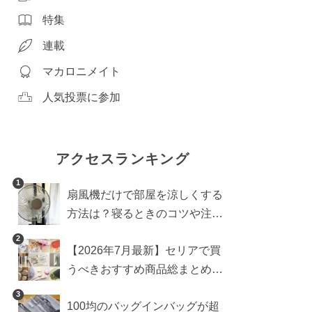
特集
連載
マカロニメイト
人気投票に参加
アクセスランキング
1
扇風機だけで部屋を涼しくする
方法は？寝るときのコツや注意
点も
2
【2026年7月最新】セリアで買
うべきおすすめ商品総まとめ。
雑貨や収納グッズも
3
100均のバッグインバッグが超