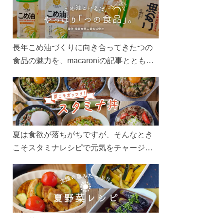
長年こめ油づくりに向き合ってきたつの
食品の魅力を、macaroniの記事とともに
ご紹介します。レシピや活用術はもちろ
ん、製造現場や品質へのこだわりまで。
こめ油をもっと好きになるコンテンツを
ぜひお楽しみください。
夏は食欲が落ちがちですが、そんなとき
こそスタミナレシピで元気をチャージ！
お肉や夏野菜をたっぷり使う丼をガッツ
リ食べて、夏バテを吹き飛ばしましょ
う！