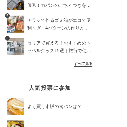
優秀！カバンのごちゃつきを一
気に解消【ダイソー・キャンド
4
チラシで作るゴミ箱がエコで便
ゥ・セリア】
利すぎ！4パターンの作り方を
徹底解説
5
セリアで買える！おすすめのト
ラベルグッズ15選｜旅行で使う
ときのポイントも紹介
すべて見る
人気投票に参加
よく買う市販の食パンは？