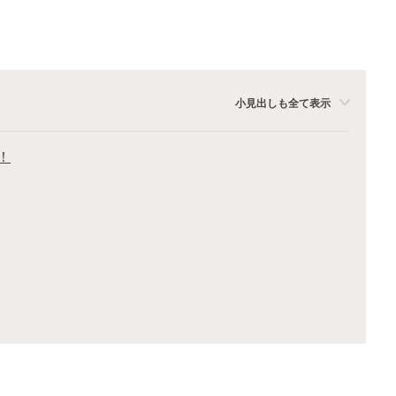
小見出しも全て表示
！