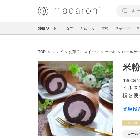
注目ワード
なす
きゅうり
大根
キャベツ
そ
TOP
レシピ
お菓子・スイーツ
ケーキ
ロールケ
米
mac
イルを
粉を使
簡単投票
ロール