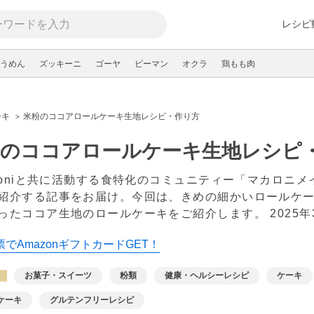
レシピ
うめん
ズッキーニ
ゴーヤ
ピーマン
オクラ
鶏もも肉
ーキ
米粉のココアロールケーキ生地レシピ・作り方
粉のココアロールケーキ生地レシピ
aroniと共に活動する食特化のコミュニティー「マカロニ
紹介する記事をお届け。今回は、きめの細かいロールケーキで
ったココア生地のロールケーキをご紹介します。
2025
でAmazonギフトカードGET！
お菓子・スイーツ
粉類
健康・ヘルシーレシピ
ケーキ
ケーキ
グルテンフリーレシピ