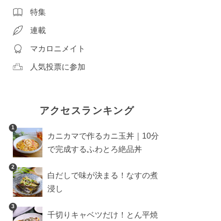
特集
連載
マカロニメイト
人気投票に参加
アクセスランキング
1
カニカマで作るカニ玉丼｜10分
で完成するふわとろ絶品丼
2
白だしで味が決まる！なすの煮
浸し
3
千切りキャベツだけ！とん平焼