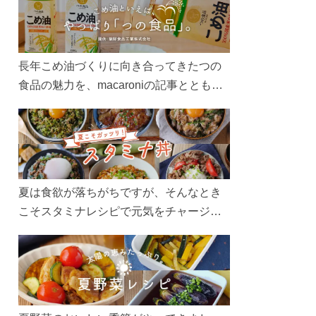
長年こめ油づくりに向き合ってきたつの
食品の魅力を、macaroniの記事とともに
ご紹介します。レシピや活用術はもちろ
ん、製造現場や品質へのこだわりまで。
こめ油をもっと好きになるコンテンツを
ぜひお楽しみください。
夏は食欲が落ちがちですが、そんなとき
こそスタミナレシピで元気をチャージ！
お肉や夏野菜をたっぷり使う丼をガッツ
リ食べて、夏バテを吹き飛ばしましょ
う！