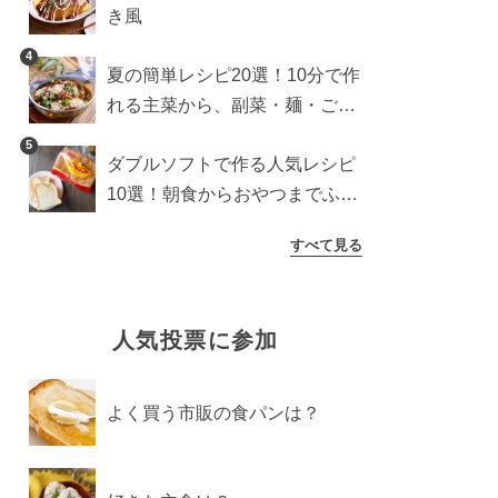
き風
4
夏の簡単レシピ20選！10分で作
れる主菜から、副菜・麺・ごは
んまで一気に紹介
5
ダブルソフトで作る人気レシピ
10選！朝食からおやつまでふん
わり食パンを楽しむアレンジ
すべて見る
人気投票に参加
よく買う市販の食パンは？