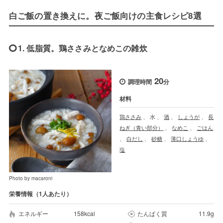
白ご飯の置き換えに。夜ご飯向けの主食レシピ8選
1. 低脂質。鶏ささみとなめこの雑炊
20
調理時間
分
材料
鶏ささみ
、
水
、
酒
、
しょうが
、
長
ねぎ（青い部分）
、
なめこ
、
ごはん
、
白だし
、
砂糖
、
薄口しょうゆ
、
塩
Photo by macaroni
栄養情報（1人あたり）
エネルギー
158kcal
たんぱく質
11.9g