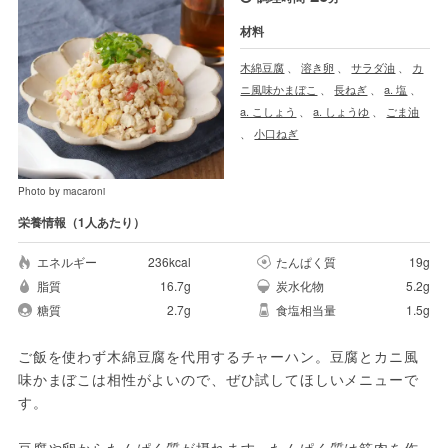
材料
木綿豆腐
、
溶き卵
、
サラダ油
、
カ
ニ風味かまぼこ
、
長ねぎ
、
a. 塩
、
a. こしょう
、
a. しょうゆ
、
ごま油
、
小口ねぎ
Photo by macaroni
栄養情報（1人あたり）
エネルギー
236kcal
たんぱく質
19g
脂質
16.7g
炭水化物
5.2g
糖質
2.7g
食塩相当量
1.5g
ご飯を使わず木綿豆腐を代用するチャーハン。豆腐とカニ風
味かまぼこは相性がよいので、ぜひ試してほしいメニューで
す。

豆腐や卵からたんぱく質が摂れます。たんぱく質は筋肉を作