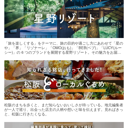
「旅を楽しくする」をテーマに、旅の目的や過ごし方にあわせて「星の
や」「界」「リゾナーレ」「OMO(おも)」「BEB(ベブ)」「LUCY(ルー
シー)」の 6 つのブランドを展開する星野リゾート。その魅力をお届け
する旅の連載。次の旅先探しのヒントにいかがですか？
松阪のまちを歩くと、まだ知らないおいしさが待っている。地元編集者
が一人で巡り、出会った店主の人柄や想いと味を伝えます。見ればきっ
と、松阪に行きたくなる。