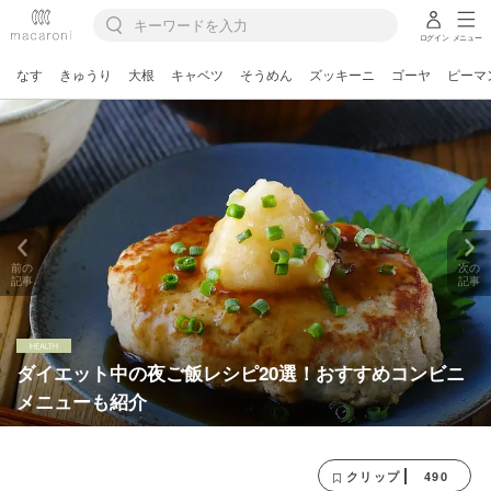
ログイン
メニュー
なす
きゅうり
大根
キャベツ
そうめん
ズッキーニ
ゴーヤ
ピーマ
前の
次の
記事
記事
ダイエット中の夜ご飯レシピ20選！おすすめコンビニ
メニューも紹介
490
クリップ