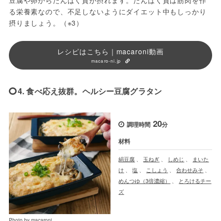
る栄養素なので、不足しないようにダイエット中もしっかり
摂りましょう。（※3）
レシピはこちら｜macaroni動画
macaro-ni.jp
4. 食べ応え抜群。ヘルシー豆腐グラタン
20
調理時間
分
材料
絹豆腐
、
玉ねぎ
、
しめじ
、
まいた
け
、
塩
、
こしょう
、
合わせみそ
、
めんつゆ（3倍濃縮）
、
とろけるチー
ズ
Photo by macaroni