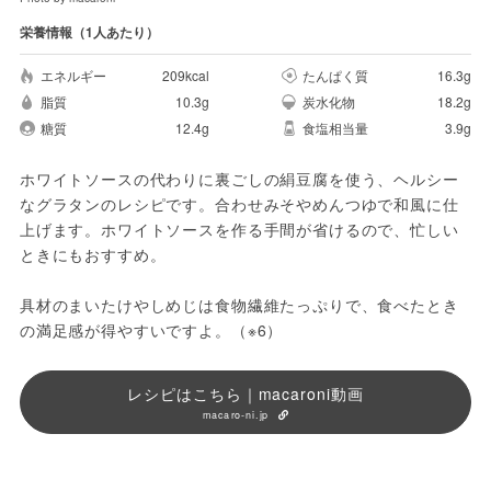
栄養情報（1人あたり）
エネルギー
209kcal
たんぱく質
16.3g
脂質
10.3g
炭水化物
18.2g
糖質
12.4g
食塩相当量
3.9g
ホワイトソースの代わりに裏ごしの絹豆腐を使う、ヘルシー
なグラタンのレシピです。合わせみそやめんつゆで和風に仕
上げます。ホワイトソースを作る手間が省けるので、忙しい
ときにもおすすめ。

具材のまいたけやしめじは食物繊維たっぷりで、食べたとき
の満足感が得やすいですよ。（※6）
レシピはこちら｜macaroni動画
macaro-ni.jp