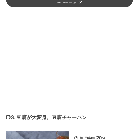
macaro-ni.jp
3. 豆腐が大変身。豆腐チャーハン
20
調理時間
分