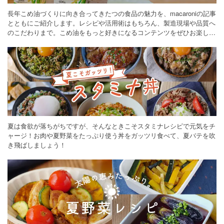
長年こめ油づくりに向き合ってきたつの食品の魅力を、macaroniの記事
とともにご紹介します。レシピや活用術はもちろん、製造現場や品質へ
のこだわりまで。こめ油をもっと好きになるコンテンツをぜひお楽しみ
ください。
夏は食欲が落ちがちですが、そんなときこそスタミナレシピで元気をチ
ャージ！お肉や夏野菜をたっぷり使う丼をガッツリ食べて、夏バテを吹
き飛ばしましょう！