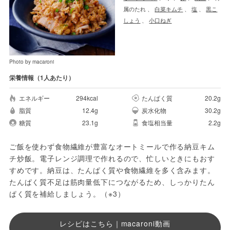
属のたれ
、
白菜キムチ
、
塩
、
黒こ
しょう
、
小口ねぎ
Photo by macaroni
栄養情報（1人あたり）
エネルギー
294kcal
たんぱく質
20.2g
脂質
12.4g
炭水化物
30.2g
糖質
23.1g
食塩相当量
2.2g
ご飯を使わず食物繊維が豊富なオートミールで作る納豆キム
チ炒飯。電子レンジ調理で作れるので、忙しいときにもおす
すめです。納豆は、たんぱく質や食物繊維を多く含みます。
たんぱく質不足は筋肉量低下につながるため、しっかりたん
ぱく質を補給しましょう。（※3）
レシピはこちら｜macaroni動画