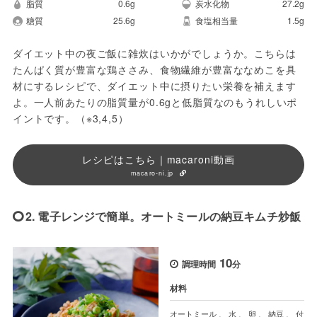
脂質
0.6g
炭水化物
27.2g
糖質
25.6g
食塩相当量
1.5g
ダイエット中の夜ご飯に雑炊はいかがでしょうか。こちらは
たんぱく質が豊富な鶏ささみ、食物繊維が豊富ななめこを具
材にするレシピで、ダイエット中に摂りたい栄養を補えます
よ。一人前あたりの脂質量が0.6gと低脂質なのもうれしいポ
イントです。（※3,4,5）
レシピはこちら｜macaroni動画
macaro-ni.jp
2. 電子レンジで簡単。オートミールの納豆キムチ炒飯
10
調理時間
分
材料
オートミール
、
水
、
卵
、
納豆
、
付