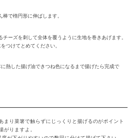
ん棒で楕円形に伸ばします。
るチーズを刺して全体を覆うように生地を巻きあげます。
水をつけてとめてください。
0℃に熱した揚げ油できつね色になるまで揚げたら完成で
あまり菜箸で触らずにじっくりと揚げるのがポイント
揚がりますよ。

温度が下がりやすいので数回に分けて揚げて下さい。
