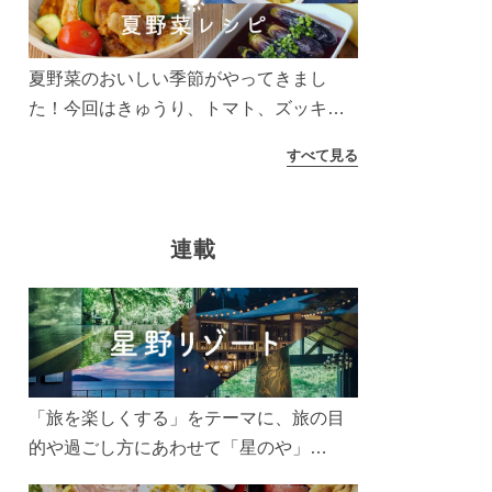
う！
夏野菜のおいしい季節がやってきまし
た！今回はきゅうり、トマト、ズッキー
ニなどを使ったレシピをご紹介します。
すべて見る
太陽の光をたっぷりあびた夏野菜は栄養
もたっぷり。美味しく食べてパワーチャ
ージしましょう♪
連載
「旅を楽しくする」をテーマに、旅の目
的や過ごし方にあわせて「星のや」
「界」「リゾナーレ」「OMO(おも)」「B