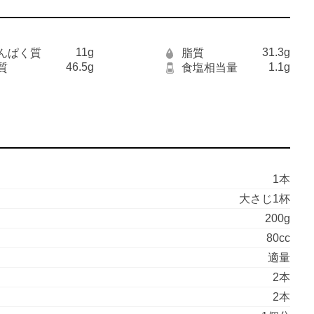
11g
31.3g
んぱく質
脂質
46.5g
1.1g
質
食塩相当量
1本
大さじ1杯
200g
80cc
適量
2本
2本