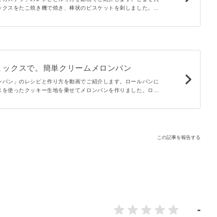
ックスをたこ焼き機で焼き、棒状のビスケットを刺しました。し
見た目で可愛らしく、お子さまにも喜ばれそうなおやつのレシピ
ミックスで。簡単クリームメロンパン
ンパン」のレシピと作り方を動画でご紹介します。ロールパンに
スを使ったクッキー生地を乗せてメロンパンを作りました。ロー
入れて生クリームといちごを入れました。サクサクふわふわのパ
この記事を報告する
-