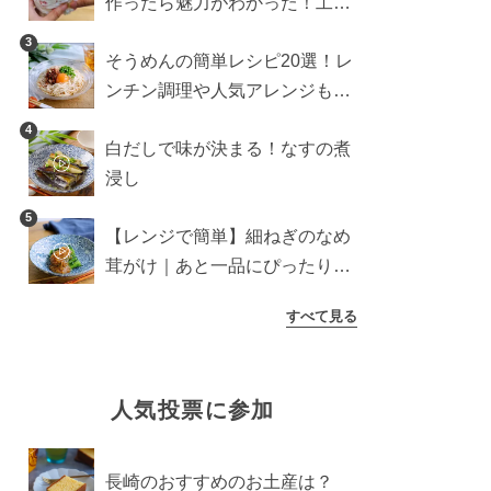
作ったら魅力がわかった！工程
10分の作り方
3
そうめんの簡単レシピ20選！レ
ンチン調理や人気アレンジも紹
介
4
白だしで味が決まる！なすの煮
浸し
5
【レンジで簡単】細ねぎのなめ
茸がけ｜あと一品にぴったり副
菜
すべて見る
人気投票に参加
長崎のおすすめのお土産は？