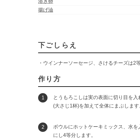
溶き卵
揚げ油
下ごしらえ
・ウインナーソーセージ、さけるチーズは2
作り方
とうもろこしは実の表面に切り目を入
1
(大さじ1杯)を加えて全体にまぶしま
ボウルにホットケーキミックス、水を
2
にし4等分します。