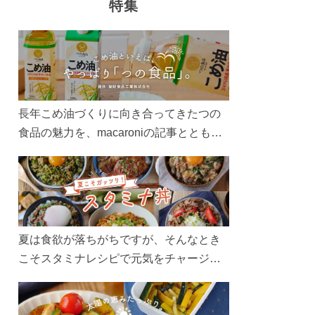
特集
長年こめ油づくりに向き合ってきたつの
食品の魅力を、macaroniの記事とともに
ご紹介します。レシピや活用術はもちろ
ん、製造現場や品質へのこだわりまで。
こめ油をもっと好きになるコンテンツを
ぜひお楽しみください。
夏は食欲が落ちがちですが、そんなとき
こそスタミナレシピで元気をチャージ！
お肉や夏野菜をたっぷり使う丼をガッツ
リ食べて、夏バテを吹き飛ばしましょ