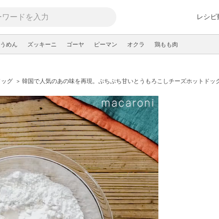
レシピ
うめん
ズッキーニ
ゴーヤ
ピーマン
オクラ
鶏もも肉
ドッグ
韓国で人気のあの味を再現。ぷちぷち甘いとうもろこしチーズホットドッ