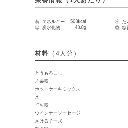
栄養情報（1人あたり）
508kcal
エネルギー
た
48.8g
炭水化物
糖
材料
（4人分）
とうもろこし
片栗粉
ホットケーキミックス
水
打ち粉
ウインナーソーセージ
さけるチーズ