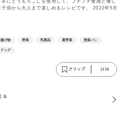
。衣にとうもろこしを使用して、プチプチ食感と優し
に子供から大人まで楽しめるレシピです。
2022年5月
揚げ物
野菜
乳製品
夏野菜
惣菜パン
トドッグ
クリップ
2150
りくる