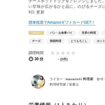
チーズホットドッグをアレンジしました
い甘味が広がるひと品に。のびるチーズ
9日 更新
簡単投票でAmazonギフトカードGET！
パン・お食事パイ
世界の料理
チーズ
韓国料理
とうもろこし
ホッ
調理時間
30 分
-
(0件)
ライター :
macaroni 料理家 か
料理研究家 / 栄養士