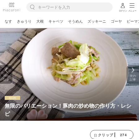
ログイン
メニュー
なす
きゅうり
大根
キャベツ
そうめん
ズッキーニ
ゴーヤ
ピーマ
前の
次の
記事
記事
無限のバリエーション！豚肉の炒め物の作り方・レシ
ピ
274
クリップ