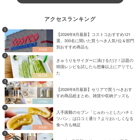
アクセスランキング
1
【2026年8月最新】コストコおすすめ121
選。300名に聞いた買うべき人気1位＆部門
別おすすめ商品も
2
きゅうりをサイダーに漬けるだけ！話題の
韓国レシピを試したら想像以上にアリでし
た
3
【2026年8月最新】セリアで買うべきおす
すめ商品総まとめ。雑貨や収納グッズも
4
入手困難のセブン「じゅわっとしたハチミ
ツパン」は口コミ通り？よりおいしくなる
食べ方も検証
5