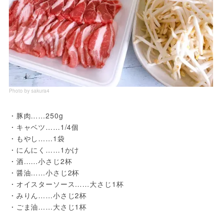
Photo by sakura4
・豚肉……250g

・キャベツ……1/4個

・もやし……1袋

・にんにく……1かけ

・酒……小さじ2杯

・醤油……小さじ2杯

・オイスターソース……大さじ1杯

・みりん……小さじ2杯

・ごま油……大さじ1杯