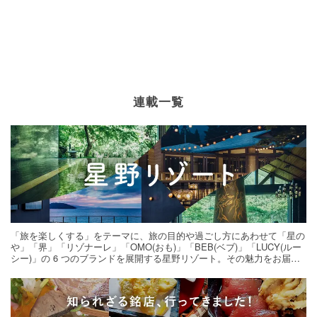
連載一覧
「旅を楽しくする」をテーマに、旅の目的や過ごし方にあわせて「星の
や」「界」「リゾナーレ」「OMO(おも)」「BEB(ベブ)」「LUCY(ルー
シー)」の 6 つのブランドを展開する星野リゾート。その魅力をお届け
する旅の連載。次の旅先探しのヒントにいかがですか？