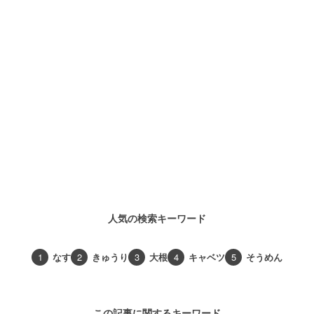
人気の検索キーワード
1
なす
2
きゅうり
3
大根
4
キャベツ
5
そうめん
この記事に関するキーワード