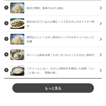
味付け簡単。基本のもやし炒め
1
炒めるだけでごはんが進む！ニラ玉もやしのオイスター炒
2
め
絶対おいしい！もやし炒めのシンプル＆ボリュームレシピ
3
24選
ポイントは炒める前！もやしをべちゃっとさせない炒め方
4
ベチャっとしない。もやしの炒め方を検証した結果「いい
5
こと知った」「歴然の差」
もっと見る