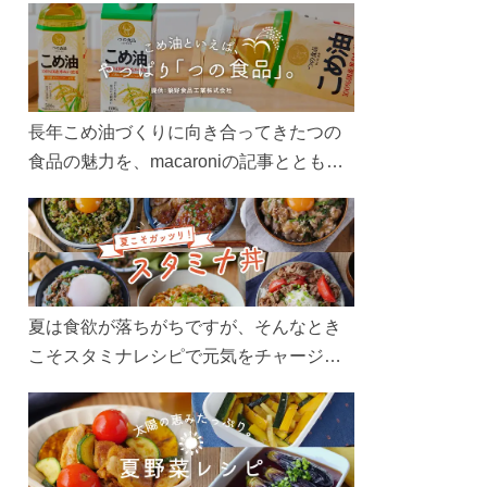
長年こめ油づくりに向き合ってきたつの
食品の魅力を、macaroniの記事とともに
ご紹介します。レシピや活用術はもちろ
ん、製造現場や品質へのこだわりまで。
こめ油をもっと好きになるコンテンツを
ぜひお楽しみください。
夏は食欲が落ちがちですが、そんなとき
こそスタミナレシピで元気をチャージ！
お肉や夏野菜をたっぷり使う丼をガッツ
リ食べて、夏バテを吹き飛ばしましょ
う！