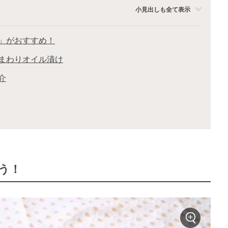
小見出しも全て表示
」がおすすめ！
まわりオイル漬け
介
う！