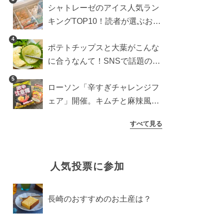
シャトレーゼのアイス人気ラン
検証
キングTOP10！読者が選ぶおす
すめ商品は？
4
ポテトチップスと大葉がこんな
に合うなんて！SNSで話題の食
べ方に手が止まらなくなった
5
ローソン「辛すぎチャレンジフ
ェア」開催。キムチと麻辣風の
激辛注意な2品を食べ比べ
すべて見る
人気投票に参加
長崎のおすすめのお土産は？