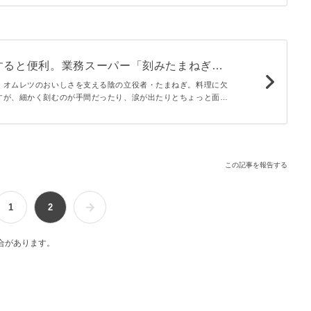
します！
すると便利。業務スーパー「刻みたまねぎ」
に使える
、オムレツのおいしさを支える陰の立役者・たまねぎ。料理に欠
すが、細かく刻むのが手間だったり、涙が出たりとちょっと面倒
p;。そこで今回ご紹介したいのが、業務スーパーの「刻みたまねぎ」
この記事を報告する
1
2
合があります。