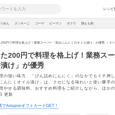
レシピ
うめん
ズッキーニ
ゴーヤ
ピーマン
オクラ
鶏もも肉
た200円で料理を格上げ！業務スーパー「刻みにんにくのオイル漬け」が優秀
2
た200円で料理を格上げ！業務ス
ル漬け」が優秀
理の強い味方、「びん詰めにんにく」のなかでもイチ押
にんにくオイル漬け」は、クセになる味わいと使い勝手
増やせる調味料。おすすめ料理をご紹介しながら、ほか
日 更新
でAmazonギフトカードGET！