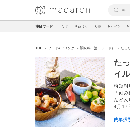
注目ワード
なす
きゅうり
大根
キャベツ
そ
TOP
フード&ドリンク
調味料・油（フード）
たっ
たっ
イ
時短料
「刻み
んどん
4月17
簡単投票