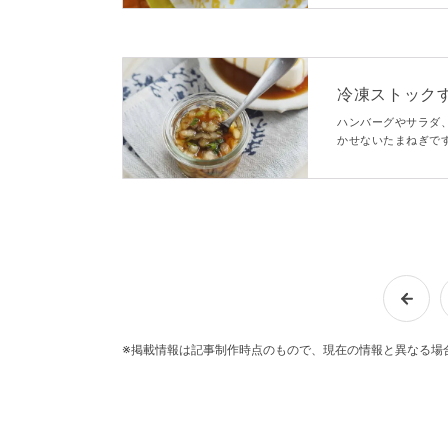
と味わいをレポート
冷凍ストック
が思った以上
ハンバーグやサラダ
かせないたまねぎで
な一面も&helli
です。
※掲載情報は記事制作時点のもので、現在の情報と異なる場