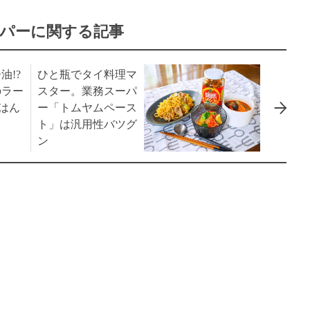
パーに関する記事
油!?
ひと瓶でタイ料理マ
のラー
スター。業務スーパ
ごはん
ー「トムヤムペース
ト」は汎用性バツグ
ン