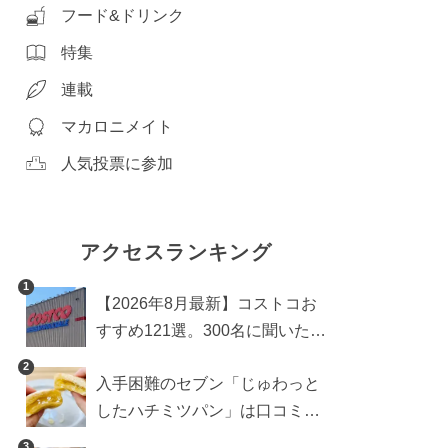
フード&ドリンク
特集
連載
マカロニメイト
人気投票に参加
アクセスランキング
1
【2026年8月最新】コストコお
すすめ121選。300名に聞いた買
うべき人気1位＆部門別おすす
2
入手困難のセブン「じゅわっと
め商品も
したハチミツパン」は口コミ通
り？よりおいしくなる食べ方も
3