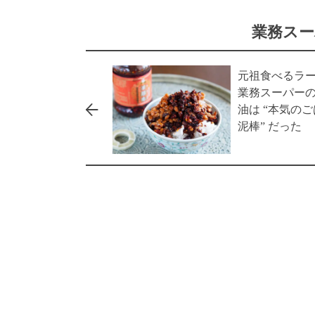
業務スー
元祖食べるラー
業務スーパー
油は “本気の
泥棒” だった