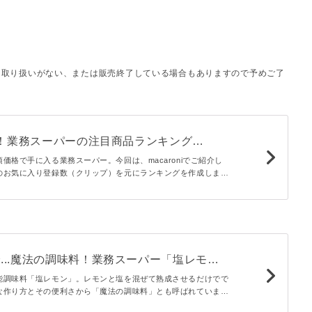
は取り扱いがない、または販売終了している場合もありますので予めご了
i調べ！業務スーパーの注目商品ランキング
価格で手に入る業務スーパー。今回は、macaroniでご紹介し
のお気に入り登録数（クリップ）を元にランキングを作成しまし
務スーパーの注目商品がひと目でチェックできますよ♪
で...魔法の調味料！業務スーパー「塩レモ
きの間でヒット
能調味料「塩レモン」。レモンと塩を混ぜて熟成させるだけでで
な作り方とその便利さから「魔法の調味料」とも呼ばれていま
のは業務スーパーのオリジナル調味料・塩レモン。その使い勝手