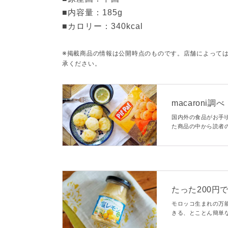
■内容量：185g

■カロリー：340kcal 
※掲載商品の情報は公開時点のものです。店舗によって
承ください。
macaron
TOP10
国内外の食品がお手頃
た商品の中から読者
た！今買いたい、業
たった200円
ン」が料理好
モロッコ生まれの万
きる、とことん簡単
す。今回ご紹介する