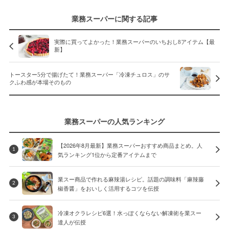
業務スーパーに関する記事
実際に買ってよかった！業務スーパーのいちおし8アイテム【最
新】
トースター5分で揚げたて！業務スーパー「冷凍チュロス」のサ
クふわ感が本場そのもの
業務スーパーの人気ランキング
【2026年8月最新】業務スーパーおすすめ商品まとめ。人
1
気ランキング1位から定番アイテムまで
業スー商品で作れる麻辣湯レシピ。話題の調味料「麻辣藤
2
椒香醤」をおいしく活用するコツを伝授
冷凍オクラレシピ6選！水っぽくならない解凍術を業スー
3
達人が伝授