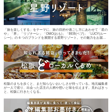
「旅を楽しくする」をテーマに、旅の目的や過ごし方にあわせて「星の
や」「界」「リゾナーレ」「OMO(おも)」「BEB(ベブ)」「LUCY(ルー
シー)」の 6 つのブランドを展開する星野リゾート。その魅力をお届け
する旅の連載。次の旅先探しのヒントにいかがですか？
松阪のまちを歩くと、まだ知らないおいしさが待っている。地元編集者
が一人で巡り、出会った店主の人柄や想いと味を伝えます。見ればきっ
と、松阪に行きたくなる。