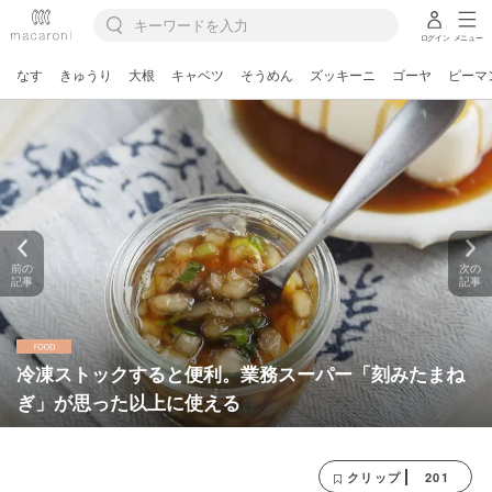
ログイン
メニュー
なす
きゅうり
大根
キャベツ
そうめん
ズッキーニ
ゴーヤ
ピーマ
前の
次の
記事
記事
冷凍ストックすると便利。業務スーパー「刻みたまね
ぎ」が思った以上に使える
201
クリップ