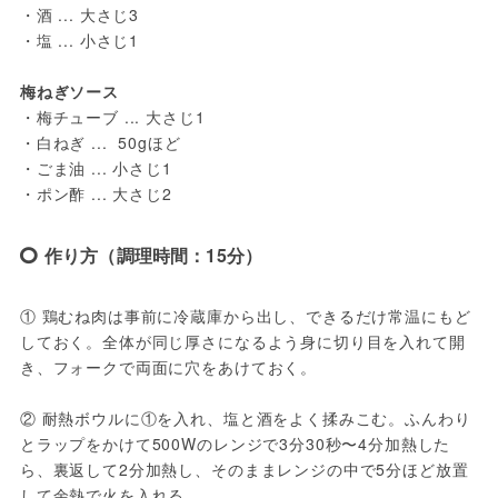
・酒 ... 大さじ3

・塩 ... 小さじ1

梅ねぎソース
・梅チューブ ... 大さじ1

・白ねぎ ...  50gほど

・ごま油 ... 小さじ1

・ポン酢 ... 大さじ2
作り方（調理時間：15分）
① 鶏むね肉は事前に冷蔵庫から出し、できるだけ常温にもど
しておく。全体が同じ厚さになるよう身に切り目を入れて開
き、フォークで両面に穴をあけておく。

② 耐熱ボウルに①を入れ、塩と酒をよく揉みこむ。ふんわり
とラップをかけて500Wのレンジで3分30秒〜4分加熱した
ら、裏返して2分加熱し、そのままレンジの中で5分ほど放置
して余熱で火を入れる。
