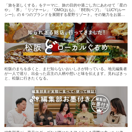
「旅を楽しくする」をテーマに、旅の目的や過ごし方にあわせて「星の
や」「界」「リゾナーレ」「OMO(おも)」「BEB(ベブ)」「LUCY(ルー
シー)」の 6 つのブランドを展開する星野リゾート。その魅力をお届け
する旅の連載。次の旅先探しのヒントにいかがですか？
松阪のまちを歩くと、まだ知らないおいしさが待っている。地元編集者
が一人で巡り、出会った店主の人柄や想いと味を伝えます。見ればきっ
と、松阪に行きたくなる。