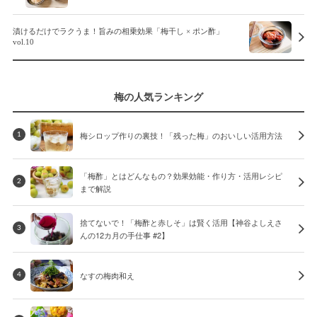
漬けるだけでラクうま！旨みの相乗効果「梅干し × ポン酢」
vol.10
梅の人気ランキング
梅シロップ作りの裏技！「残った梅」のおいしい活用方法
1
「梅酢」とはどんなもの？効果効能・作り方・活用レシピ
2
まで解説
捨てないで！「梅酢と赤しそ」は賢く活用【神谷よしえさ
3
んの12カ月の手仕事 #2】
なすの梅肉和え
4