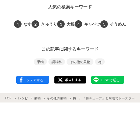
人気の検索キーワード
1
なす
2
きゅうり
3
大根
4
キャベツ
5
そうめん
この記事に関するキーワード
果物
調味料
その他の果物
梅
TOP
レシピ
果物
その他の果物
梅
「梅チューブ」と味噌でトースター焼きお