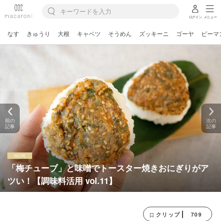
ログイン
メニュー
なす
きゅうり
大根
キャベツ
そうめん
ズッキーニ
ゴーヤ
ピーマ
前の
次の
記事
記事
「梅チューブ」と味噌でトースター焼きおにぎりがア
ツい！【調味料活用 vol.11】
709
クリップ