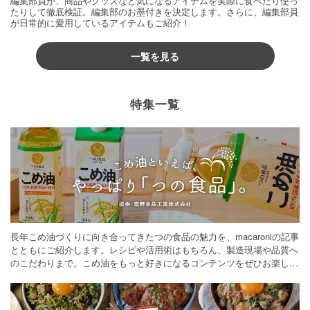
編集部員が、商品やグッズなど気になるアイテムを実際に食べたり使っ
たりして徹底検証。編集部のお墨付きを決定します。さらに、編集部員
が日常的に愛用しているアイテムもご紹介！
一覧を見る
特集一覧
長年こめ油づくりに向き合ってきたつの食品の魅力を、macaroniの記事
とともにご紹介します。レシピや活用術はもちろん、製造現場や品質へ
のこだわりまで。こめ油をもっと好きになるコンテンツをぜひお楽しみ
ください。