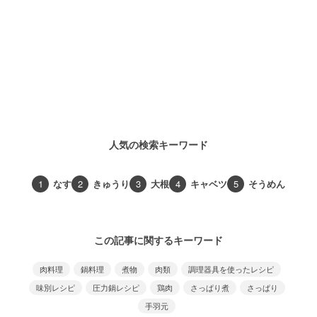
人気の検索キーワード
1
なす
2
きゅうり
3
大根
4
キャベツ
5
そうめん
この記事に関するキーワード
肉料理
鍋料理
煮物
肉類
調理器具を使ったレシピ
味別レシピ
圧力鍋レシピ
鶏肉
さっぱり煮
さっぱり
手羽元