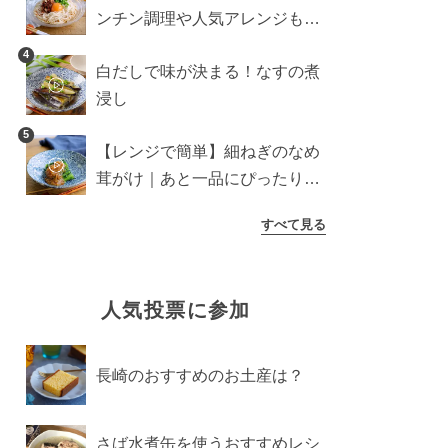
ンチン調理や人気アレンジも紹
介
4
白だしで味が決まる！なすの煮
浸し
5
【レンジで簡単】細ねぎのなめ
茸がけ｜あと一品にぴったり副
菜
すべて見る
人気投票に参加
長崎のおすすめのお土産は？
さば水煮缶を使うおすすめレシ