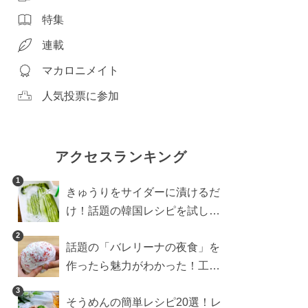
特集
連載
マカロニメイト
人気投票に参加
アクセスランキング
1
きゅうりをサイダーに漬けるだ
け！話題の韓国レシピを試した
ら想像以上にアリでした
2
話題の「バレリーナの夜食」を
作ったら魅力がわかった！工程
10分の作り方
3
そうめんの簡単レシピ20選！レ