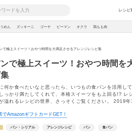
レシピ
うめん
ズッキーニ
ゴーヤ
ピーマン
オクラ
鶏もも肉
ンで極上スイーツ！おやつ時間を大満足させるアレンジレシピ集
パンで極上スイーツ！おやつ時間を
ピ集
に何か食べたいなと思ったら、いつもの食パンを活用し
しっかり満たしてくれて、本格スイーツをも上回る!? レ
が溢れるレシピの世界、さっそくご覧ください。
2019
でAmazonギフトカードGET！
パン・シリアル
アレンジレシピ
パン
食パン