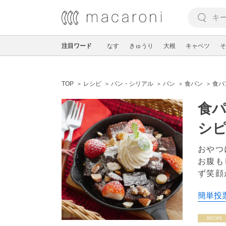
注目ワード
なす
きゅうり
大根
キャベツ
そ
TOP
レシピ
パン・シリアル
パン
食パン
食パ
食
シ
おやつ
お腹も
ず笑顔
簡単投票