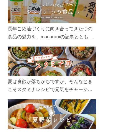
長年こめ油づくりに向き合ってきたつの
食品の魅力を、macaroniの記事とともに
ご紹介します。レシピや活用術はもちろ
ん、製造現場や品質へのこだわりまで。
こめ油をもっと好きになるコンテンツを
ぜひお楽しみください。
夏は食欲が落ちがちですが、そんなとき
こそスタミナレシピで元気をチャージ！
お肉や夏野菜をたっぷり使う丼をガッツ
リ食べて、夏バテを吹き飛ばしましょ
う！