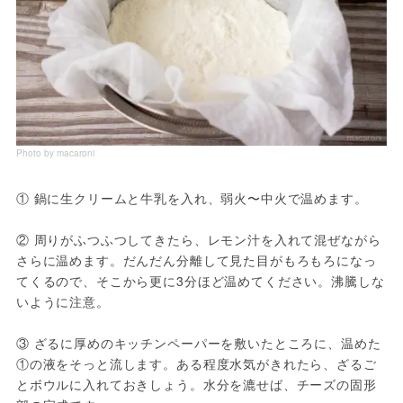
Photo by macaroni
① 鍋に生クリームと牛乳を入れ、弱火〜中火で温めます。

② 周りがふつふつしてきたら、レモン汁を入れて混ぜながら
さらに温めます。だんだん分離して見た目がもろもろになっ
てくるので、そこから更に3分ほど温めてください。沸騰しな
いように注意。

③ ざるに厚めのキッチンペーパーを敷いたところに、温めた
①の液をそっと流します。ある程度水気がきれたら、ざるご
とボウルに入れておきしょう。水分を漉せば、チーズの固形