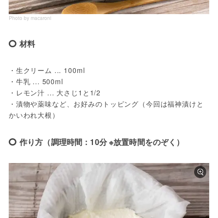
Photo by macaroni
材料
・生クリーム ... 100ml

・牛乳 ... 500ml

・レモン汁 ... 大さじ1と1/2

・漬物や薬味など、お好みのトッピング（今回は福神漬けと
かいわれ大根）
作り方（調理時間：10分 ※放置時間をのぞく）