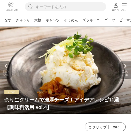
ログイン
メニュー
なす
きゅうり
大根
キャベツ
そうめん
ズッキーニ
ゴーヤ
ピーマ
前の
次の
記事
記事
余り生クリームで濃厚チーズ！アイデアレシピ11選
【調味料活用 vol.4】
265
クリップ