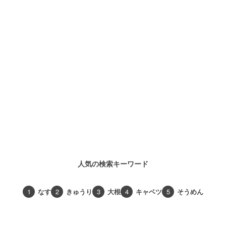
人気の検索キーワード
1
なす
2
きゅうり
3
大根
4
キャベツ
5
そうめん