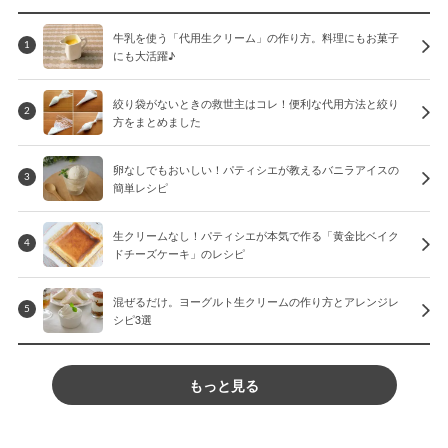
牛乳を使う「代用生クリーム」の作り方。料理にもお菓子
1
にも大活躍♪
絞り袋がないときの救世主はコレ！便利な代用方法と絞り
2
方をまとめました
卵なしでもおいしい！パティシエが教えるバニラアイスの
3
簡単レシピ
生クリームなし！パティシエが本気で作る「黄金比ベイク
4
ドチーズケーキ」のレシピ
混ぜるだけ。ヨーグルト生クリームの作り方とアレンジレ
5
シピ3選
もっと見る