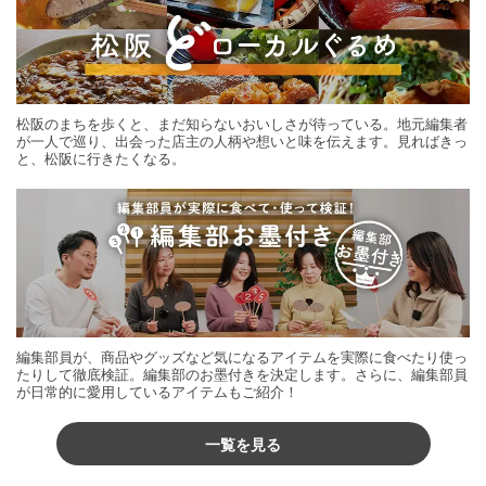
松阪のまちを歩くと、まだ知らないおいしさが待っている。地元編集者
が一人で巡り、出会った店主の人柄や想いと味を伝えます。見ればきっ
と、松阪に行きたくなる。
編集部員が、商品やグッズなど気になるアイテムを実際に食べたり使っ
たりして徹底検証。編集部のお墨付きを決定します。さらに、編集部員
が日常的に愛用しているアイテムもご紹介！
一覧を見る