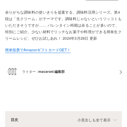
余りがちな調味料の使いきりを提案する、調味料活用シリーズ。第4
段は「生クリーム」がテーマです。調味料じゃないというツッコミも
いただきそうですが…… バレンタイン時期は余ることが多いので、
特別にご紹介。少ない材料でリッチなお菓子や料理ができる簡単生ク
リームレシピ、ぜひお試しあれ！ 2024年3月29日 更新
簡単投票でAmazonギフトカードGET！
ライター :
macaroni 編集部
目次
小見出しも全て表示