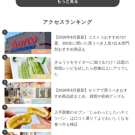
もっと見る
アクセスランキング
1
【2026年8月最新】コストコおすすめ121
選。300名に聞いた買うべき人気1位＆部門
別おすすめ商品も
2
きゅうりをサイダーに漬けるだけ！話題の
韓国レシピを試したら想像以上にアリでし
た
3
【2026年8月最新】セリアで買うべきおす
すめ商品総まとめ。雑貨や収納グッズも
4
入手困難のセブン「じゅわっとしたハチミ
ツパン」は口コミ通り？よりおいしくなる
食べ方も検証
5