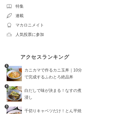
特集
連載
マカロニメイト
人気投票に参加
アクセスランキング
1
カニカマで作るカニ玉丼｜10分
で完成するふわとろ絶品丼
2
白だしで味が決まる！なすの煮
浸し
3
千切りキャベツだけ！とん平焼