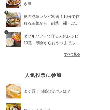
き風
4
夏の簡単レシピ20選！10分で作
れる主菜から、副菜・麺・ごは
んまで一気に紹介
5
ダブルソフトで作る人気レシピ
10選！朝食からおやつまでふん
わり食パンを楽しむアレンジ
すべて見る
人気投票に参加
よく買う市販の食パンは？