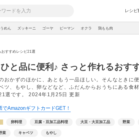
レシピ
うめん
ズッキーニ
ゴーヤ
ピーマン
オクラ
鶏もも肉
るおすすめレシピ21選
ひと品に便利♪ さっと作れるおすす
のおかずのほかに、あともう一品ほしい。そんなときに
ベツ、もやし、卵などなど、ふだんからおうちにある食
21選です。
2024年1月25日 更新
でAmazonギフトカードGET！
卵料理
豆腐・豆加工品料理
大豆・大豆加工品
野菜
野菜
キャベツ
もやし