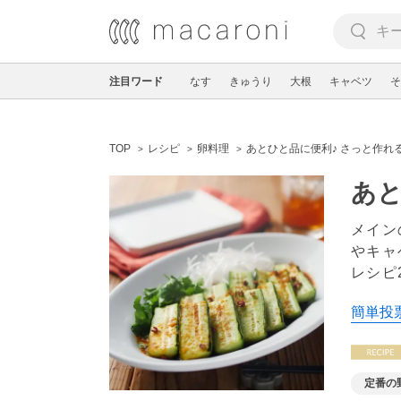
注目ワード
なす
きゅうり
大根
キャベツ
そ
TOP
レシピ
卵料理
あとひと品に便利♪ さっと作れ
あと
メイン
やキャ
レシピ
簡単投票
定番の