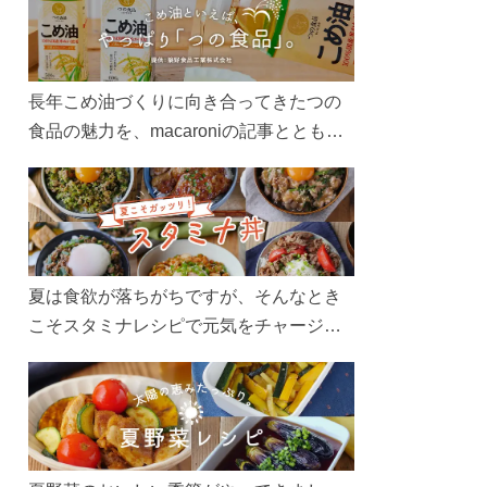
長年こめ油づくりに向き合ってきたつの
食品の魅力を、macaroniの記事とともに
ご紹介します。レシピや活用術はもちろ
ん、製造現場や品質へのこだわりまで。
こめ油をもっと好きになるコンテンツを
ぜひお楽しみください。
夏は食欲が落ちがちですが、そんなとき
こそスタミナレシピで元気をチャージ！
お肉や夏野菜をたっぷり使う丼をガッツ
リ食べて、夏バテを吹き飛ばしましょ
う！