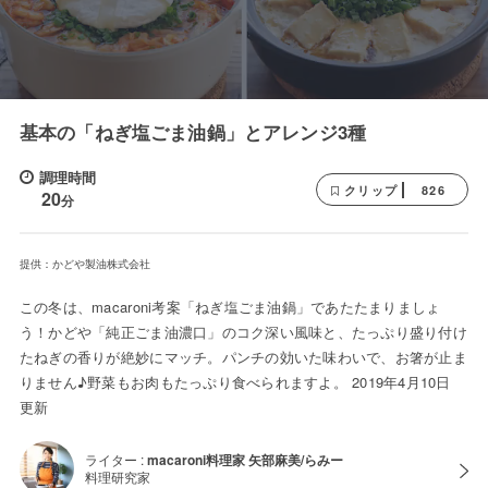
基本の「ねぎ塩ごま油鍋」とアレンジ3種
調理時間
826
クリップ
20
分
提供：かどや製油株式会社
この冬は、macaroni考案「ねぎ塩ごま油鍋」であたたまりましょ
う！かどや「純正ごま油濃口」のコク深い風味と、たっぷり盛り付け
たねぎの香りが絶妙にマッチ。パンチの効いた味わいで、お箸が止ま
りません♪野菜もお肉もたっぷり食べられますよ。 2019年4月10日
更新
ライター :
macaroni料理家 矢部麻美/らみー
料理研究家