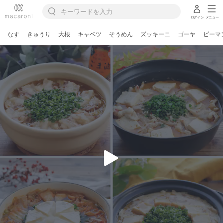
ログイン
メニュー
なす
きゅうり
大根
キャベツ
そうめん
ズッキーニ
ゴーヤ
ピーマ