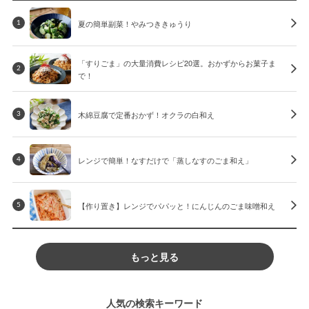
夏の簡単副菜！やみつききゅうり
1
「すりごま」の大量消費レシピ20選。おかずからお菓子ま
2
で！
木綿豆腐で定番おかず！オクラの白和え
3
レンジで簡単！なすだけで「蒸しなすのごま和え」
4
【作り置き】レンジでパパッと！にんじんのごま味噌和え
5
もっと見る
人気の検索キーワード