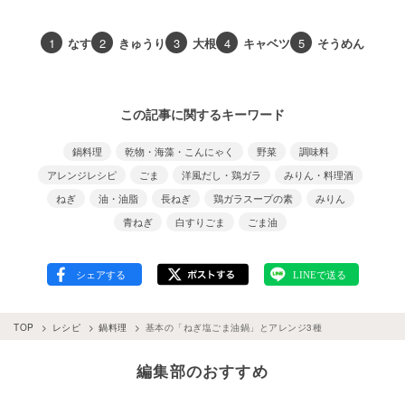
1
なす
2
きゅうり
3
大根
4
キャベツ
5
そうめん
この記事に関するキーワード
鍋料理
乾物・海藻・こんにゃく
野菜
調味料
アレンジレシピ
ごま
洋風だし・鶏ガラ
みりん・料理酒
ねぎ
油・油脂
長ねぎ
鶏ガラスープの素
みりん
青ねぎ
白すりごま
ごま油
TOP
レシピ
鍋料理
基本の「ねぎ塩ごま油鍋」とアレンジ3種
編集部のおすすめ