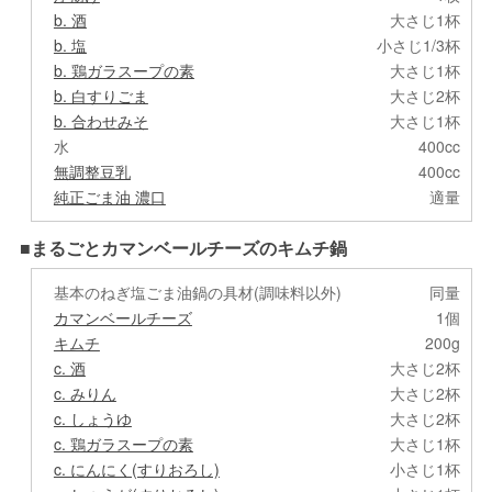
b. 酒
大さじ1杯
b. 塩
小さじ1/3杯
b. 鶏ガラスープの素
大さじ1杯
b. 白すりごま
大さじ2杯
b. 合わせみそ
大さじ1杯
水
400cc
無調整豆乳
400cc
純正ごま油 濃口
適量
■まるごとカマンベールチーズのキムチ鍋
基本のねぎ塩ごま油鍋の具材(調味料以外)
同量
カマンベールチーズ
1個
キムチ
200g
c. 酒
大さじ2杯
c. みりん
大さじ2杯
c. しょうゆ
大さじ2杯
c. 鶏ガラスープの素
大さじ1杯
c. にんにく(すりおろし)
小さじ1杯