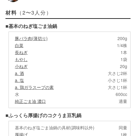
（2〜3人分）
材料
■基本のねぎ塩ごま油鍋
豚バラ肉(薄切り)
200g
白菜
1/4株
長ねぎ
1本
もやし
1袋
小ねぎ
20g
a. 酒
大さじ2杯
a. 塩
小さじ1杯
a. 鶏ガラスープの素
大さじ1杯
水
600cc
純正ごま油 濃口
適量
■ふっくら厚揚げのコクうま豆乳鍋
基本のねぎ塩ごま油鍋の具材(調味料以外)
同量
厚揚げ
1枚