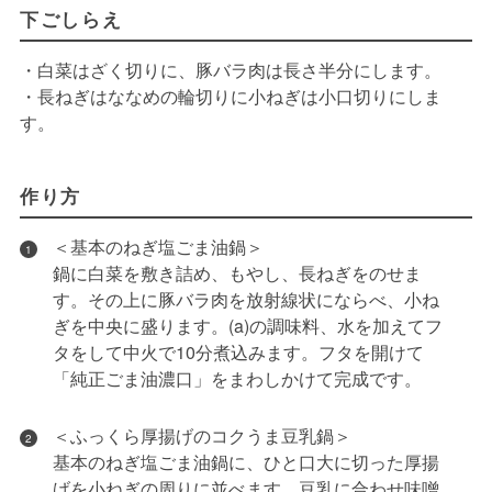
下ごしらえ
・白菜はざく切りに、豚バラ肉は長さ半分にします。
・長ねぎはななめの輪切りに小ねぎは小口切りにしま
す。
作り方
＜基本のねぎ塩ごま油鍋＞
1
鍋に白菜を敷き詰め、もやし、長ねぎをのせま
す。その上に豚バラ肉を放射線状にならべ、小ね
ぎを中央に盛ります。(a)の調味料、水を加えてフ
タをして中火で10分煮込みます。フタを開けて
「純正ごま油濃口」をまわしかけて完成です。
＜ふっくら厚揚げのコクうま豆乳鍋＞
2
基本のねぎ塩ごま油鍋に、ひと口大に切った厚揚
げを小ねぎの周りに並べます。豆乳に合わせ味噌