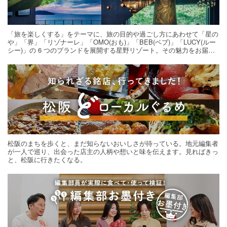
「旅を楽しくする」をテーマに、旅の目的や過ごし方にあわせて「星の
や」「界」「リゾナーレ」「OMO(おも)」「BEB(ベブ)」「LUCY(ルー
シー)」の 6 つのブランドを展開する星野リゾート。その魅力をお届け
する旅の連載。次の旅先探しのヒントにいかがですか？
松阪のまちを歩くと、まだ知らないおいしさが待っている。地元編集者
が一人で巡り、出会った店主の人柄や想いと味を伝えます。見ればきっ
と、松阪に行きたくなる。