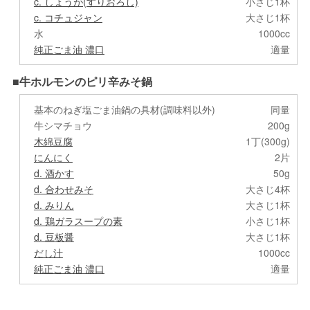
c. しょうが(すりおろし)
小さじ1杯
c. コチュジャン
大さじ1杯
水
1000cc
純正ごま油 濃口
適量
■牛ホルモンのピリ辛みそ鍋
基本のねぎ塩ごま油鍋の具材(調味料以外)
同量
牛シマチョウ
200g
木綿豆腐
1丁(300g)
にんにく
2片
d. 酒かす
50g
d. 合わせみそ
大さじ4杯
d. みりん
大さじ1杯
d. 鶏ガラスープの素
小さじ1杯
d. 豆板醤
大さじ1杯
だし汁
1000cc
純正ごま油 濃口
適量