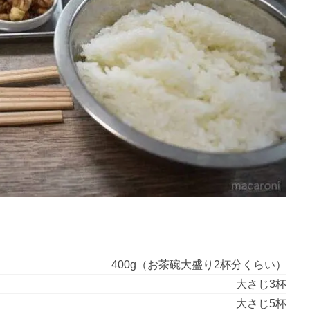
400g（お茶碗大盛り2杯分くらい）
大さじ3杯
大さじ5杯