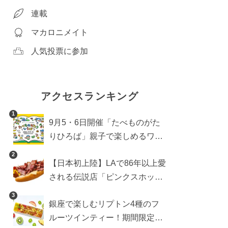
連載
マカロニメイト
人気投票に参加
アクセスランキング
1
9月5・6日開催「たべものがた
りひろば」親子で楽しめるワー
クショップや試食・キッチンカ
2
【日本初上陸】LAで86年以上愛
ーなどをご紹介
される伝説店「ピンクスホット
ドッグス」が年内に東京へ。ホ
3
銀座で楽しむリプトン4種のフ
ットドッグブーム到来!?
ルーツインティー！期間限定キ