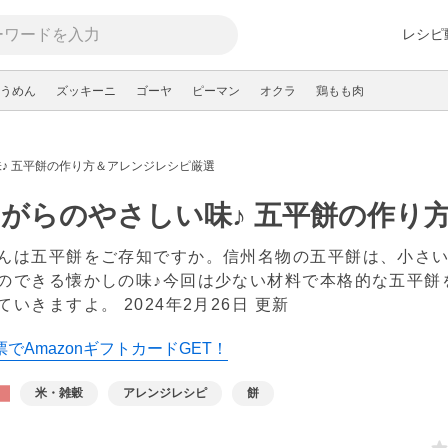
レシピ
うめん
ズッキーニ
ゴーヤ
ピーマン
オクラ
鶏もも肉
♪ 五平餅の作り方＆アレンジレシピ厳選
がらのやさしい味♪ 五平餅の作り
んは五平餅をご存知ですか。信州名物の五平餅は、小さ
のできる懐かしの味♪今回は少ない材料で本格的な五平餅
ていきますよ。
2024年2月26日 更新
でAmazonギフトカードGET！
米・雑穀
アレンジレシピ
餅