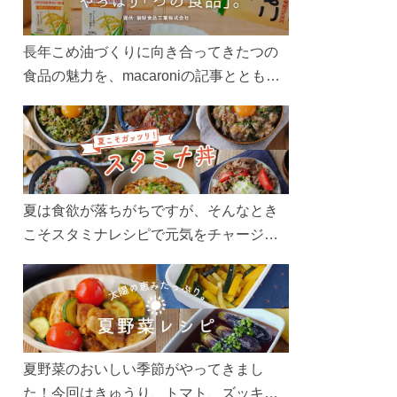
長年こめ油づくりに向き合ってきたつの
食品の魅力を、macaroniの記事とともに
ご紹介します。レシピや活用術はもちろ
ん、製造現場や品質へのこだわりまで。
こめ油をもっと好きになるコンテンツを
ぜひお楽しみください。
夏は食欲が落ちがちですが、そんなとき
こそスタミナレシピで元気をチャージ！
お肉や夏野菜をたっぷり使う丼をガッツ
リ食べて、夏バテを吹き飛ばしましょ
う！
夏野菜のおいしい季節がやってきまし
た！今回はきゅうり、トマト、ズッキー