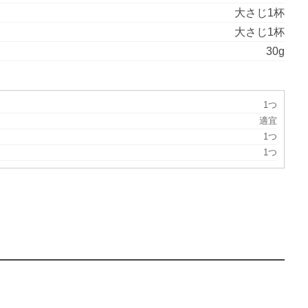
大さじ1杯
大さじ1杯
30g
1つ
適宜
1つ
1つ