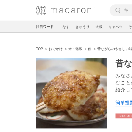
注目ワード
なす
きゅうり
大根
キャベツ
そ
TOP
おでかけ
米・雑穀
餅
昔ながらのやさしい味
昔な
みなさ
むこと
紹介し
簡単投票