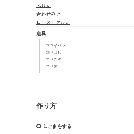
みりん
合わせみそ
ローストクルミ
道具
フライパン
割りばし
すりこぎ
すり鉢
作り方
1.ごまをする