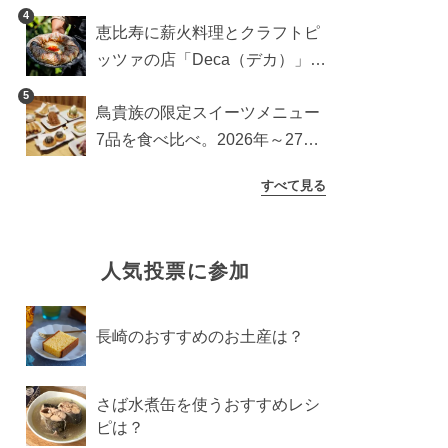
ッチンカー登場
4
恵比寿に薪火料理とクラフトピ
ッツァの店「Deca（デカ）」が
オープン。旬素材を味わう新レ
5
鳥貴族の限定スイーツメニュー
ストラン
7品を食べ比べ。2026年～27年
に登場予定の商品を一挙紹介
すべて見る
人気投票に参加
長崎のおすすめのお土産は？
さば水煮缶を使うおすすめレシ
ピは？