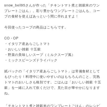
snow_bell95さんが作った「チキントマト煮と雑穀米のワン
プレートごはん」。彩り豊かなワンプレートごはんも、コー
プの食材を使えばあっという間に作れますよ！

今回使ったコープの商品はこちらです。

CO・OP

・イタリア産あらごしトマト

・おいしい雑穀 十五穀

・野菜の美味しいスープ（ミルクスープ風）

・ミックスビーンズドライパック

紙パックの「イタリア産あらごしトマト」は常備食材として
もぴったり！料理中に使いやすいのはもちろんのこと、完熟
トマトのおいしさも格別です。ごはんは「おいしい雑穀 十五
穀」を一緒に入れて炊くだけで、見た目が華やかになります
ね。
「チキントマト煮と雑穀米のワンプレートごはん」のレシピ