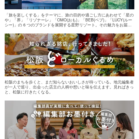
「旅を楽しくする」をテーマに、旅の目的や過ごし方にあわせて「星の
や」「界」「リゾナーレ」「OMO(おも)」「BEB(ベブ)」「LUCY(ルー
シー)」の 6 つのブランドを展開する星野リゾート。その魅力をお届け
する旅の連載。次の旅先探しのヒントにいかがですか？
松阪のまちを歩くと、まだ知らないおいしさが待っている。地元編集者
が一人で巡り、出会った店主の人柄や想いと味を伝えます。見ればきっ
と、松阪に行きたくなる。