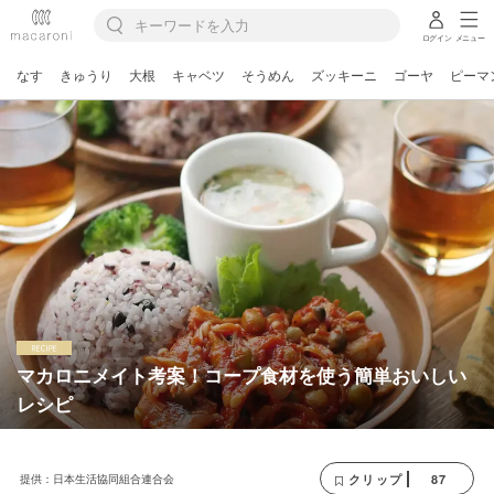
ログイン
メニュー
なす
きゅうり
大根
キャベツ
そうめん
ズッキーニ
ゴーヤ
ピーマ
マカロニメイト考案！コープ食材を使う簡単おいしい
レシピ
提供：日本生活協同組合連合会
87
クリップ