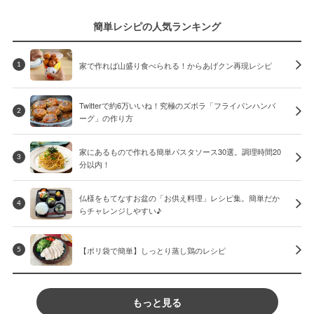
簡単レシピの人気ランキング
家で作れば山盛り食べられる！からあげクン再現レシピ
1
Twitterで約6万いいね！究極のズボラ「フライパンハンバ
2
ーグ」の作り方
家にあるもので作れる簡単パスタソース30選。調理時間20
3
分以内！
仏様をもてなすお盆の「お供え料理」レシピ集。簡単だか
4
らチャレンジしやすい♪
【ポリ袋で簡単】しっとり蒸し鶏のレシピ
5
もっと見る