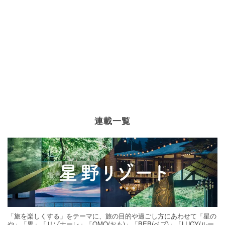
連載一覧
「旅を楽しくする」をテーマに、旅の目的や過ごし方にあわせて「星の
や」「界」「リゾナーレ」「OMO(おも)」「BEB(ベブ)」「LUCY(ルー