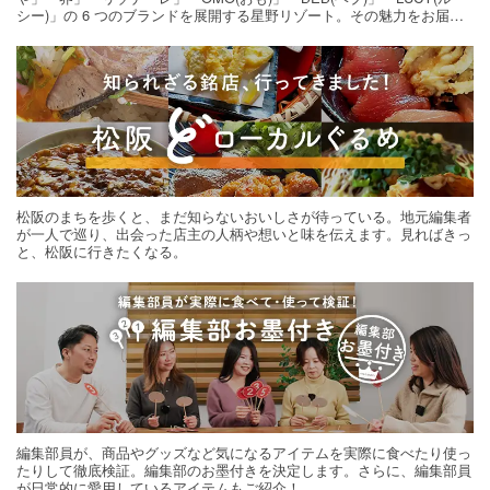
シー)」の 6 つのブランドを展開する星野リゾート。その魅力をお届け
する旅の連載。次の旅先探しのヒントにいかがですか？
松阪のまちを歩くと、まだ知らないおいしさが待っている。地元編集者
が一人で巡り、出会った店主の人柄や想いと味を伝えます。見ればきっ
と、松阪に行きたくなる。
編集部員が、商品やグッズなど気になるアイテムを実際に食べたり使っ
たりして徹底検証。編集部のお墨付きを決定します。さらに、編集部員
が日常的に愛用しているアイテムもご紹介！