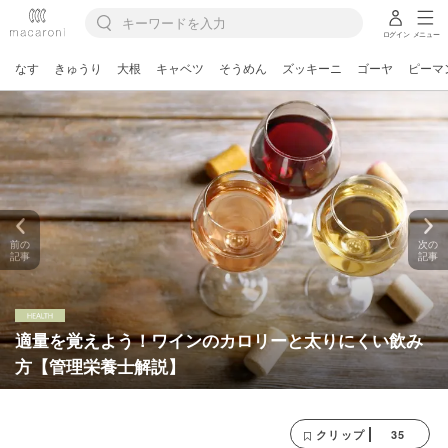
ログイン
メニュー
なす
きゅうり
大根
キャベツ
そうめん
ズッキーニ
ゴーヤ
ピーマ
前の
次の
記事
記事
適量を覚えよう！ワインのカロリーと太りにくい飲み
方【管理栄養士解説】
35
クリップ