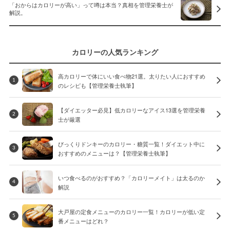
「おからはカロリーが高い」って噂は本当？真相を管理栄養士が
解説。
カロリーの人気ランキング
高カロリーで体にいい食べ物21選。太りたい人におすすめ
1
のレシピも【管理栄養士執筆】
【ダイエッター必見】低カロリーなアイス13選を管理栄養
2
士が厳選
びっくりドンキーのカロリー・糖質一覧！ダイエット中に
3
おすすめのメニューは？【管理栄養士執筆】
いつ食べるのがおすすめ？「カロリーメイト」は太るのか
4
解説
大戸屋の定食メニューのカロリー一覧！カロリーが低い定
5
番メニューはどれ？