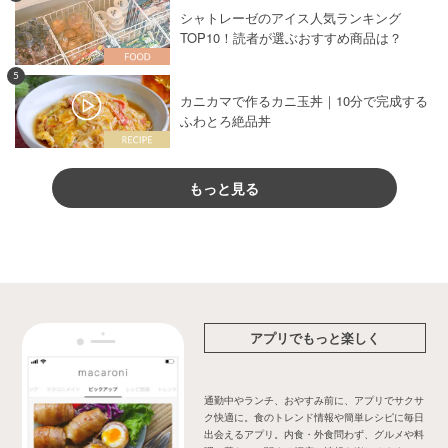
シャトレーゼのアイス人気ランキング
TOP10！読者が選ぶおすすめ商品は？
5
カニカマで作るカニ玉丼｜10分で完成する
ふわとろ絶品丼
もっと見る
アプリでもっと楽しく
通勤中やランチ、おやすみ前に、アプリでサクサ
ク快適に。食のトレンド情報や簡単レシピに毎日
出会えるアプリ。内食・外食問わず、グルメや料