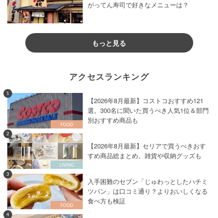
がってん寿司で好きなメニューは？
もっと見る
アクセスランキング
1
【2026年8月最新】コストコおすすめ121
選。300名に聞いた買うべき人気1位＆部門
別おすすめ商品も
2
【2026年8月最新】セリアで買うべきおす
すめ商品総まとめ。雑貨や収納グッズも
3
入手困難のセブン「じゅわっとしたハチミ
ツパン」は口コミ通り？よりおいしくなる
食べ方も検証
4