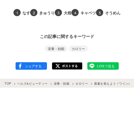
1
なす
2
きゅうり
3
大根
4
キャベツ
5
そうめん
この記事に関するキーワード
栄養・効能
カロリー
TOP
ヘルス&ビューティー
栄養・効能
カロリー
適量を覚えよう！ワインの