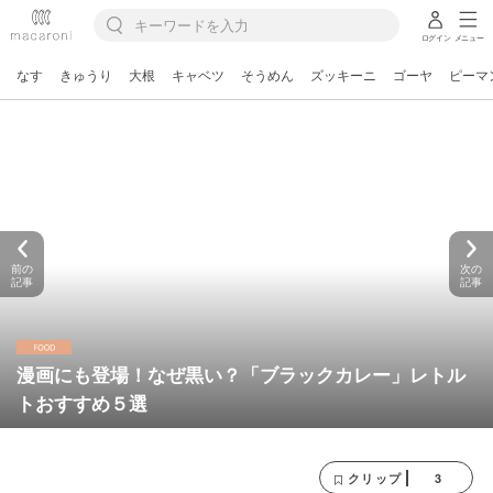
ログイン
メニュー
なす
きゅうり
大根
キャベツ
そうめん
ズッキーニ
ゴーヤ
ピーマ
前の
次の
記事
記事
漫画にも登場！なぜ黒い？「ブラックカレー」レトル
トおすすめ５選
3
クリップ