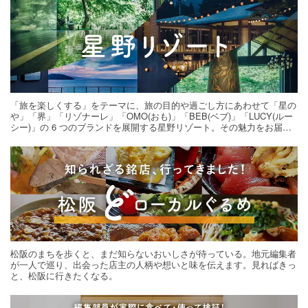
「旅を楽しくする」をテーマに、旅の目的や過ごし方にあわせて「星の
や」「界」「リゾナーレ」「OMO(おも)」「BEB(ベブ)」「LUCY(ルー
シー)」の 6 つのブランドを展開する星野リゾート。その魅力をお届け
する旅の連載。次の旅先探しのヒントにいかがですか？
松阪のまちを歩くと、まだ知らないおいしさが待っている。地元編集者
が一人で巡り、出会った店主の人柄や想いと味を伝えます。見ればきっ
と、松阪に行きたくなる。