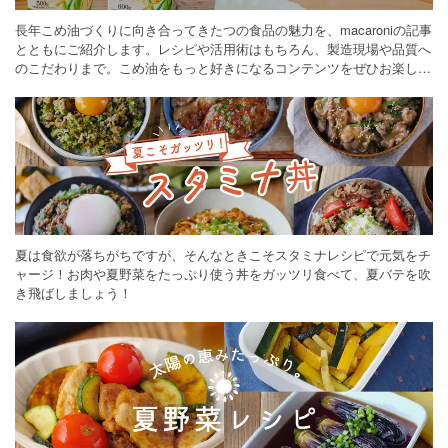
長年こめ油づくりに向き合ってきたつの食品の魅力を、macaroniの記事
とともにご紹介します。レシピや活用術はもちろん、製造現場や品質へ
のこだわりまで。こめ油をもっと好きになるコンテンツをぜひお楽しみ
ください。
夏は食欲が落ちがちですが、そんなときこそスタミナレシピで元気をチ
ャージ！お肉や夏野菜をたっぷり使う丼をガッツリ食べて、夏バテを吹
き飛ばしましょう！