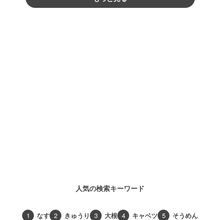
人気の検索キーワード
1
なす
2
きゅうり
3
大根
4
キャベツ
5
そうめん