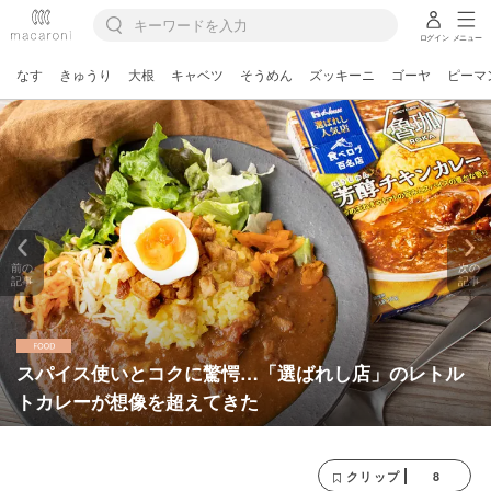
ログイン
メニュー
なす
きゅうり
大根
キャベツ
そうめん
ズッキーニ
ゴーヤ
ピーマ
前の
次の
記事
記事
スパイス使いとコクに驚愕…「選ばれし店」のレトル
トカレーが想像を超えてきた
8
クリップ