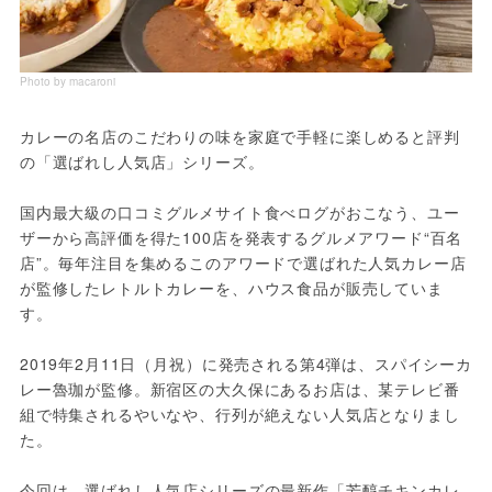
Photo by macaroni
カレーの名店のこだわりの味を家庭で手軽に楽しめると評判
の「選ばれし人気店」シリーズ。

国内最大級の口コミグルメサイト食べログがおこなう、ユー
ザーから高評価を得た100店を発表するグルメアワード“百名
店”。毎年注目を集めるこのアワードで選ばれた人気カレー店
が監修したレトルトカレーを、ハウス食品が販売していま
す。

2019年2月11日（月祝）に発売される第4弾は、スパイシーカ
レー魯珈が監修。新宿区の大久保にあるお店は、某テレビ番
組で特集されるやいなや、行列が絶えない人気店となりまし
た。

今回は、選ばれし人気店シリーズの最新作「芳醇チキンカレ