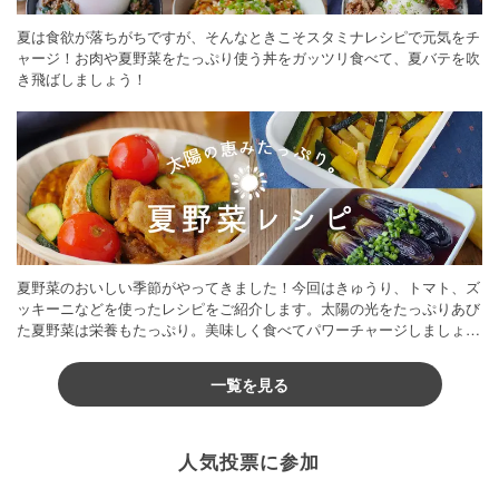
夏は食欲が落ちがちですが、そんなときこそスタミナレシピで元気をチ
ャージ！お肉や夏野菜をたっぷり使う丼をガッツリ食べて、夏バテを吹
き飛ばしましょう！
夏野菜のおいしい季節がやってきました！今回はきゅうり、トマト、ズ
ッキーニなどを使ったレシピをご紹介します。太陽の光をたっぷりあび
た夏野菜は栄養もたっぷり。美味しく食べてパワーチャージしましょう
♪
一覧を見る
人気投票に参加