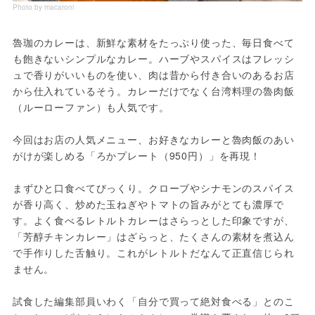
Photo by macaroni
魯珈のカレーは、新鮮な素材をたっぷり使った、毎日食べて
も飽きないシンプルなカレー。ハーブやスパイスはフレッシ
ュで香りがいいものを使い、肉は昔から付き合いのあるお店
から仕入れているそう。カレーだけでなく台湾料理の魯肉飯
（ルーローファン）も人気です。

今回はお店の人気メニュー、お好きなカレーと魯肉飯のあい
がけが楽しめる「ろかプレート（950円）」を再現！

まずひと口食べてびっくり。クローブやシナモンのスパイス
が香り高く、炒めた玉ねぎやトマトの旨みがとても濃厚で
す。よく食べるレトルトカレーはさらっとした印象ですが、
「芳醇チキンカレー」はざらっと、たくさんの素材を煮込ん
で手作りした舌触り。これがレトルトだなんて正直信じられ
ません。

試食した編集部員いわく「自分で買って絶対食べる」とのこ