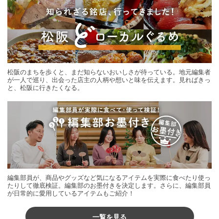
松阪のまちを歩くと、まだ知らないおいしさが待っている。地元編集者
が一人で巡り、出会った店主の人柄や想いと味を伝えます。見ればきっ
と、松阪に行きたくなる。
編集部員が、商品やグッズなど気になるアイテムを実際に食べたり使っ
たりして徹底検証。編集部のお墨付きを決定します。さらに、編集部員
が日常的に愛用しているアイテムもご紹介！
一覧を見る