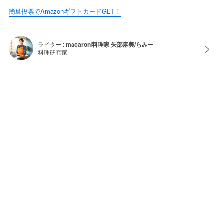
簡単投票でAmazonギフトカードGET！
ライター :
macaroni料理家 矢部麻美/らみー
料理研究家