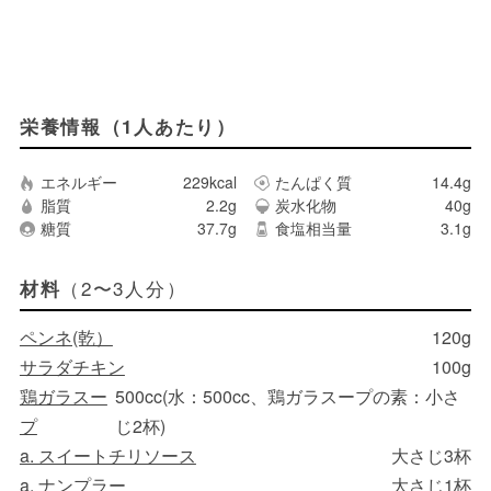
栄養情報（1人あたり）
エネルギー
229kcal
たんぱく質
14.4g
脂質
2.2g
炭水化物
40g
糖質
37.7g
食塩相当量
3.1g
（2〜3人分）
材料
ペンネ(乾）
120g
サラダチキン
100g
鶏ガラスー
500cc(水：500cc、鶏ガラスープの素：小さ
プ
じ2杯)
a. スイートチリソース
大さじ3杯
a. ナンプラー
大さじ1杯