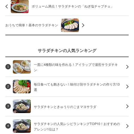
ボリューム満点！サラダチキンの「ねぎ塩チャプチェ」
おうちで簡単！基本のサラダチキン
サラダチキンの人気ランキング
一度に4種類の味を作れる！アイラップで湯煎サラダチキ
1
ン
毎日食べても飽きない！味付け別サラダチキンの作り方13
2
選
サラダチキンときゅうりのごまマヨサラダ
3
サラダチキンの人気レシピランキングTOP10！おすすめの
4
アレンジ1位は？