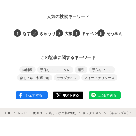
人気の検索キーワード
1
なす
2
きゅうり
3
大根
4
キャベツ
5
そうめん
この記事に関するキーワード
肉料理
手作りソース・タレ
麺類
手作りソース
蒸し・ゆで料理(肉)
サラダチキン
スイートチリソース
TOP
レシピ
肉料理
蒸し・ゆで料理(肉)
サラダチキン
【キャンプ飯】エ