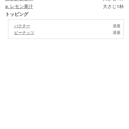
a. レモン果汁
大さじ1杯
トッピング
パクチー
適量
ピーナッツ
適量