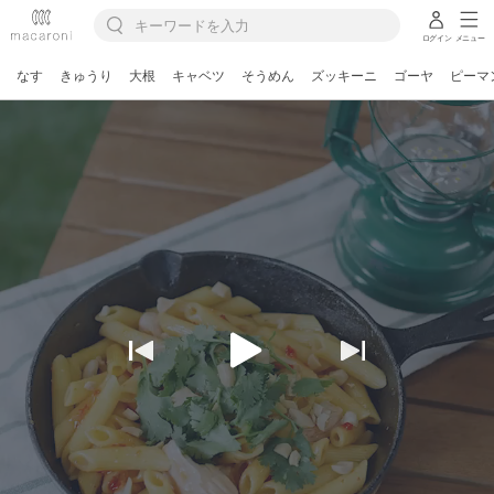
ログイン
メニュー
なす
きゅうり
大根
キャベツ
そうめん
ズッキーニ
ゴーヤ
ピーマ