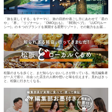
「旅を楽しくする」をテーマに、旅の目的や過ごし方にあわせて「星の
や」「界」「リゾナーレ」「OMO(おも)」「BEB(ベブ)」「LUCY(ルー
シー)」の 6 つのブランドを展開する星野リゾート。その魅力をお届け
する旅の連載。次の旅先探しのヒントにいかがですか？
松阪のまちを歩くと、まだ知らないおいしさが待っている。地元編集者
が一人で巡り、出会った店主の人柄や想いと味を伝えます。見ればきっ
と、松阪に行きたくなる。