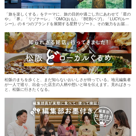
「旅を楽しくする」をテーマに、旅の目的や過ごし方にあわせて「星の
や」「界」「リゾナーレ」「OMO(おも)」「BEB(ベブ)」「LUCY(ルー
シー)」の 6 つのブランドを展開する星野リゾート。その魅力をお届け
する旅の連載。次の旅先探しのヒントにいかがですか？
松阪のまちを歩くと、まだ知らないおいしさが待っている。地元編集者
が一人で巡り、出会った店主の人柄や想いと味を伝えます。見ればきっ
と、松阪に行きたくなる。