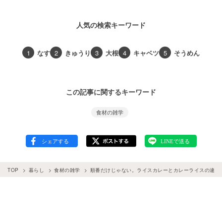
人気の検索キーワード
1
なす
2
きゅうり
3
大根
4
キャベツ
5
そうめん
この記事に関するキーワード
食材の雑学
TOP
暮らし
食材の雑学
順番だけじゃない。ライスカレーとカレーライスの違い