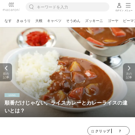
ログイン
メニュー
なす
きゅうり
大根
キャベツ
そうめん
ズッキーニ
ゴーヤ
ピーマ
前の
次の
記事
記事
順番だけじゃない。ライスカレーとカレーライスの違
いとは？
7
クリップ