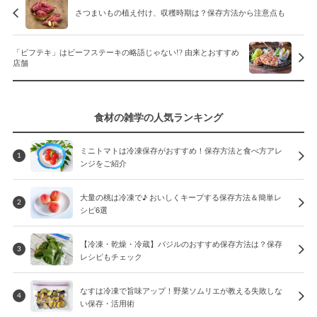
さつまいもの植え付け、収穫時期は？保存方法から注意点も
「ビフテキ」はビーフステーキの略語じゃない!? 由来とおすすめ
店舗
食材の雑学の人気ランキング
ミニトマトは冷凍保存がおすすめ！保存方法と食べ方アレ
1
ンジをご紹介
大量の桃は冷凍で♪ おいしくキープする保存方法＆簡単レ
2
シピ6選
【冷凍・乾燥・冷蔵】バジルのおすすめ保存方法は？保存
3
レシピもチェック
なすは冷凍で旨味アップ！野菜ソムリエが教える失敗しな
4
い保存・活用術