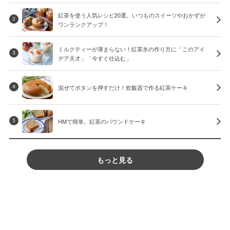
紅茶を使う人気レシピ20選。いつものスイーツやおかずが
2
ワンランクアップ！
ミルクティーが薄まらない！紅茶氷の作り方に「このアイ
3
デア天才」「今すぐ仕込む」
混ぜてボタンを押すだけ！炊飯器で作る紅茶ケーキ
4
HMで簡単。紅茶のパウンドケーキ
5
もっと見る