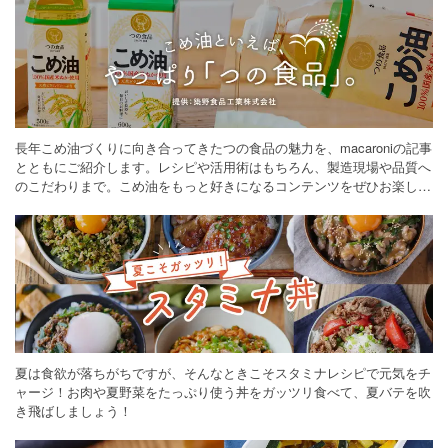
長年こめ油づくりに向き合ってきたつの食品の魅力を、macaroniの記事
とともにご紹介します。レシピや活用術はもちろん、製造現場や品質へ
のこだわりまで。こめ油をもっと好きになるコンテンツをぜひお楽しみ
ください。
夏は食欲が落ちがちですが、そんなときこそスタミナレシピで元気をチ
ャージ！お肉や夏野菜をたっぷり使う丼をガッツリ食べて、夏バテを吹
き飛ばしましょう！