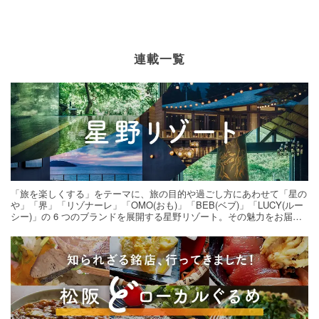
連載一覧
「旅を楽しくする」をテーマに、旅の目的や過ごし方にあわせて「星の
や」「界」「リゾナーレ」「OMO(おも)」「BEB(ベブ)」「LUCY(ルー
シー)」の 6 つのブランドを展開する星野リゾート。その魅力をお届け
する旅の連載。次の旅先探しのヒントにいかがですか？