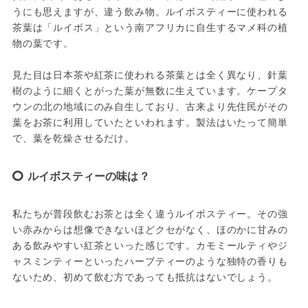
うにも思えますが、違う飲み物。ルイボスティーに使われる
茶葉は「ルイボス」という南アフリカに自生するマメ科の植
物の葉です。

見た目は日本茶や紅茶に使われる茶葉とは全く異なり、針葉
樹のように細くとがった葉が無数に生えています。ケープタ
ウンの北の地域にのみ自生しており、古来より先住民がその
葉をお茶に利用していたといわれます。製法はいたって簡単
で、葉を乾燥させるだけ。
ルイボスティーの味は？
私たちが普段飲むお茶とは全く違うルイボスティー。その強
い赤みからは想像できないほどクセがなく、ほのかに甘みの
ある飲みやすい紅茶といった感じです。カモミールティやジ
ャスミンティーといったハーブティーのような独特の香りも
ないため、初めて飲む方であっても抵抗はないでしょう。