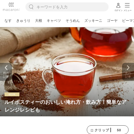
ログイン
メニュー
なす
きゅうり
大根
キャベツ
そうめん
ズッキーニ
ゴーヤ
ピーマ
前の
次の
記事
記事
ルイボスティーのおいしい淹れ方・飲み方！簡単なア
レンジレシピも
50
クリップ