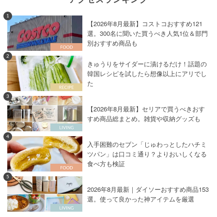
1
【2026年8月最新】コストコおすすめ121
選。300名に聞いた買うべき人気1位＆部門
別おすすめ商品も
2
きゅうりをサイダーに漬けるだけ！話題の
韓国レシピを試したら想像以上にアリでし
た
3
【2026年8月最新】セリアで買うべきおす
すめ商品総まとめ。雑貨や収納グッズも
4
入手困難のセブン「じゅわっとしたハチミ
ツパン」は口コミ通り？よりおいしくなる
食べ方も検証
5
2026年8月最新｜ダイソーおすすめ商品153
選。使って良かった神アイテムを厳選