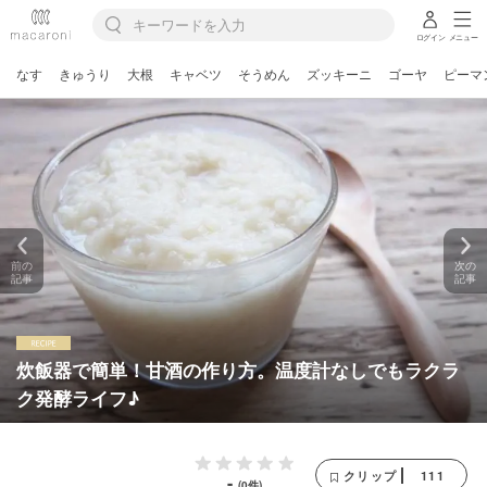
ログイン
メニュー
なす
きゅうり
大根
キャベツ
そうめん
ズッキーニ
ゴーヤ
ピーマ
前の
次の
記事
記事
炊飯器で簡単！甘酒の作り方。温度計なしでもラクラ
ク発酵ライフ♪
111
クリップ
-
(0件)