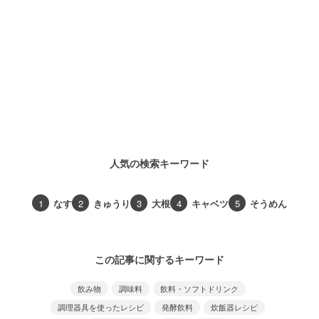
人気の検索キーワード
1
なす
2
きゅうり
3
大根
4
キャベツ
5
そうめん
この記事に関するキーワード
飲み物
調味料
飲料・ソフトドリンク
調理器具を使ったレシピ
発酵飲料
炊飯器レシピ