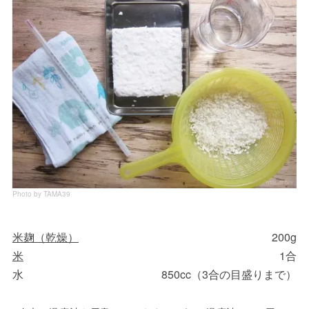
Photo by TAMA39
米麹（乾燥）
200g
米
1合
水
850cc（3合の目盛りまで）