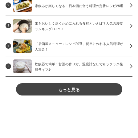
家飲みが楽しくなる！日本酒に合う料理の定番レシピ25選
2
米をおいしく炊くために入れる食材といえば？人気の裏技
3
ランキングTOP10
「居酒屋メニュー」レシピ20選。簡単に作れる人気料理が
4
大集合！
炊飯器で簡単！甘酒の作り方。温度計なしでもラクラク発
5
酵ライフ♪
もっと見る