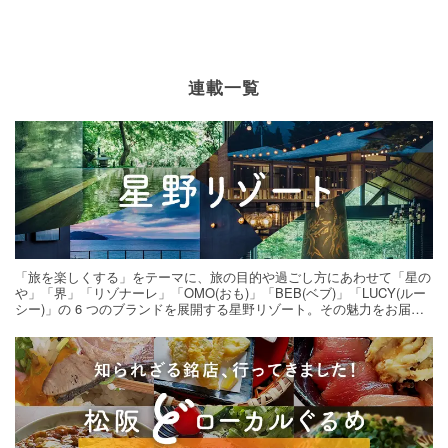
連載一覧
「旅を楽しくする」をテーマに、旅の目的や過ごし方にあわせて「星の
や」「界」「リゾナーレ」「OMO(おも)」「BEB(ベブ)」「LUCY(ルー
シー)」の 6 つのブランドを展開する星野リゾート。その魅力をお届け
する旅の連載。次の旅先探しのヒントにいかがですか？