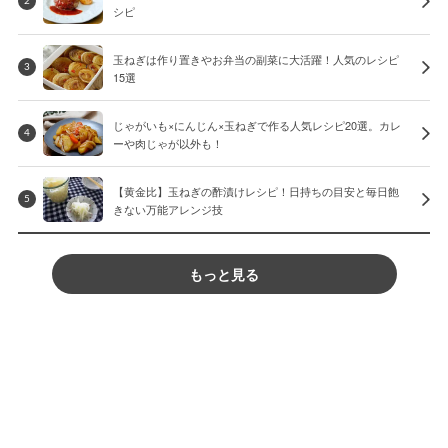
2
シピ
玉ねぎは作り置きやお弁当の副菜に大活躍！人気のレシピ
3
15選
じゃがいも×にんじん×玉ねぎで作る人気レシピ20選。カレ
4
ーや肉じゃが以外も！
【黄金比】玉ねぎの酢漬けレシピ！日持ちの目安と毎日飽
5
きない万能アレンジ技
もっと見る