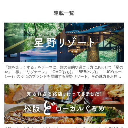
連載一覧
「旅を楽しくする」をテーマに、旅の目的や過ごし方にあわせて「星の
や」「界」「リゾナーレ」「OMO(おも)」「BEB(ベブ)」「LUCY(ルー
シー)」の 6 つのブランドを展開する星野リゾート。その魅力をお届け
する旅の連載。次の旅先探しのヒントにいかがですか？