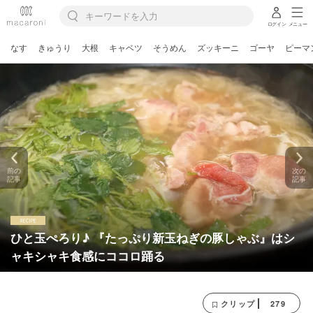
ログイン
メニュー
なす
きゅうり
大根
キャベツ
そうめん
ズッキーニ
ゴーヤ
ピーマ
前の
次の
記事
記事
ひと玉ぺろり♪ 『たっぷり新玉ねぎの豚しゃぶ』はシ
ャキシャキ食感にココロ踊る
279
クリップ