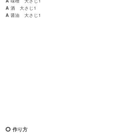
A 
A 
A 
醤油　大さじ1
作り方