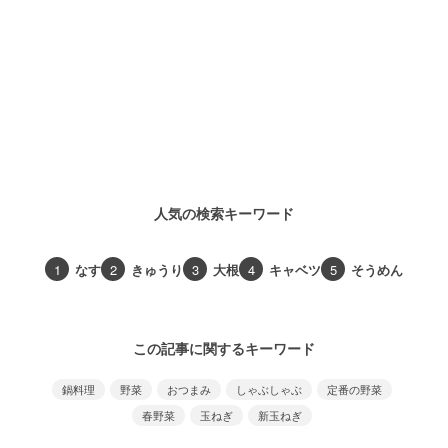
人気の検索キーワード
1
なす
2
きゅうり
3
大根
4
キャベツ
5
そうめん
この記事に関するキーワード
鍋料理
野菜
おつまみ
しゃぶしゃぶ
定番の野菜
春野菜
玉ねぎ
新玉ねぎ