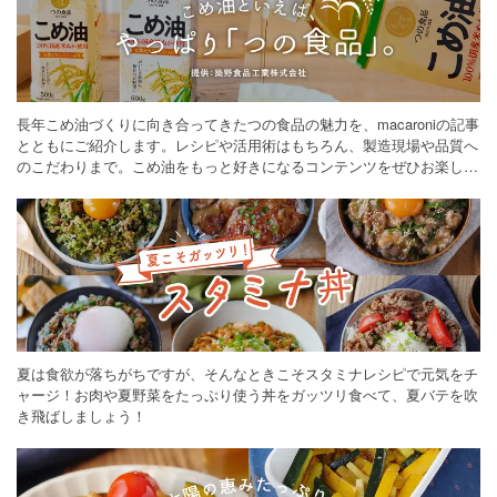
長年こめ油づくりに向き合ってきたつの食品の魅力を、macaroniの記事
とともにご紹介します。レシピや活用術はもちろん、製造現場や品質へ
のこだわりまで。こめ油をもっと好きになるコンテンツをぜひお楽しみ
ください。
夏は食欲が落ちがちですが、そんなときこそスタミナレシピで元気をチ
ャージ！お肉や夏野菜をたっぷり使う丼をガッツリ食べて、夏バテを吹
き飛ばしましょう！