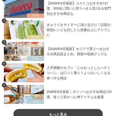
【2026年8月最新】コストコおすすめ121
選。300名に聞いた買うべき人気1位＆部門
別おすすめ商品も
2
きゅうりをサイダーに漬けるだけ！話題の
韓国レシピを試したら想像以上にアリでし
た
3
【2026年8月最新】セリアで買うべきおす
すめ商品総まとめ。雑貨や収納グッズも
4
入手困難のセブン「じゅわっとしたハチミ
ツパン」は口コミ通り？よりおいしくなる
食べ方も検証
5
2026年8月最新｜ダイソーおすすめ商品153
選。使って良かった神アイテムを厳選
もっと見る