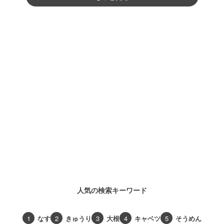
人気の検索キーワード
1
なす
2
きゅうり
3
大根
4
キャベツ
5
そうめん