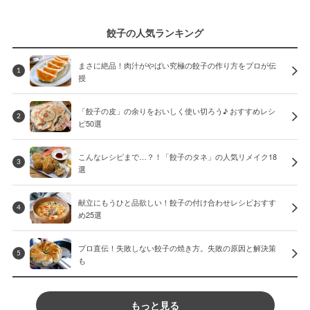
餃子の人気ランキング
まさに絶品！肉汁がやばい究極の餃子の作り方をプロが伝
1
授
「餃子の皮」の余りをおいしく使い切ろう♪ おすすめレシ
2
ピ50選
こんなレシピまで…？！「餃子のタネ」の人気リメイク18
3
選
献立にもうひと品欲しい！餃子の付け合わせレシピおすす
4
め25選
プロ直伝！失敗しない餃子の焼き方。失敗の原因と解決策
5
も
もっと見る