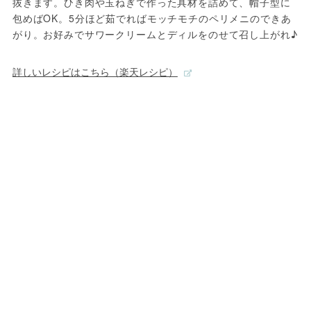
抜きます。ひき肉や玉ねぎで作った具材を詰めて、帽子型に
包めばOK。5分ほど茹でればモッチモチのペリメニのできあ
がり。お好みでサワークリームとディルをのせて召し上がれ♪
詳しいレシピはこちら（楽天レシピ）