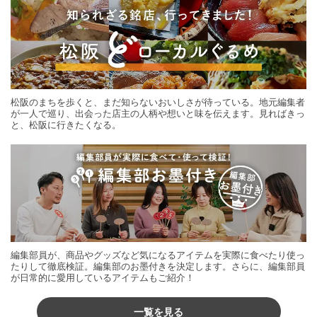
松阪のまちを歩くと、まだ知らないおいしさが待っている。地元編集者
が一人で巡り、出会った店主の人柄や想いと味を伝えます。見ればきっ
と、松阪に行きたくなる。
編集部員が、商品やグッズなど気になるアイテムを実際に食べたり使っ
たりして徹底検証。編集部のお墨付きを決定します。さらに、編集部員
が日常的に愛用しているアイテムもご紹介！
一覧を見る