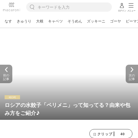
ログイン
メニュー
なす
きゅうり
大根
キャベツ
そうめん
ズッキーニ
ゴーヤ
ピーマ
前の
次の
記事
記事
ロシアの水餃子「ペリメニ」って知ってる？由来や包
み方をご紹介♪
40
クリップ