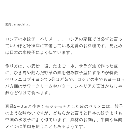
出典：snapdish.co
ロシアの水餃子「ペリメニ」。ロシアの家庭では必ずと言っ
ていいほど冷凍庫に常備している定番のお料理です。見ため
は日本の水餃子によく似ています。

作り方は、小麦粉、塩、たまご、水、サラダ油で作った皮
に、ひき肉や刻んだ野菜の餡を包み帽子型にするのが特徴。
ペリメニはブイヨンで5分ほど茹で、ロシアの中でもヨーロッ
パ方面はサワークリームやバター、シベリア方面はからしや
酢など付けて食べます。

直径2～3㎝と小さくモッチモチとした皮のペリメニは、餃子
のような味わいですが、どちらかと言うと日本の餃子よりも
中国の水餃子によく似ています。具材のお肉は、牛肉や豚肉
メインに羊肉を使うこともあるようです。