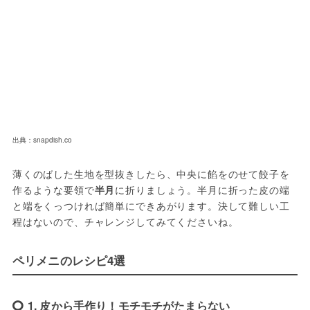
出典：snapdish.co
薄くのばした生地を型抜きしたら、中央に餡をのせて餃子を
作るような要領で
半月
に折りましょう。半月に折った皮の端
と端をくっつければ簡単にできあがります。決して難しい工
程はないので、チャレンジしてみてくださいね。
ペリメニのレシピ4選
1. 皮から手作り！モチモチがたまらない