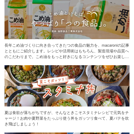
長年こめ油づくりに向き合ってきたつの食品の魅力を、macaroniの記事
とともにご紹介します。レシピや活用術はもちろん、製造現場や品質へ
のこだわりまで。こめ油をもっと好きになるコンテンツをぜひお楽しみ
ください。
夏は食欲が落ちがちですが、そんなときこそスタミナレシピで元気をチ
ャージ！お肉や夏野菜をたっぷり使う丼をガッツリ食べて、夏バテを吹
き飛ばしましょう！