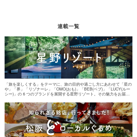
連載一覧
「旅を楽しくする」をテーマに、旅の目的や過ごし方にあわせて「星の
や」「界」「リゾナーレ」「OMO(おも)」「BEB(ベブ)」「LUCY(ルー
シー)」の 6 つのブランドを展開する星野リゾート。その魅力をお届け
する旅の連載。次の旅先探しのヒントにいかがですか？