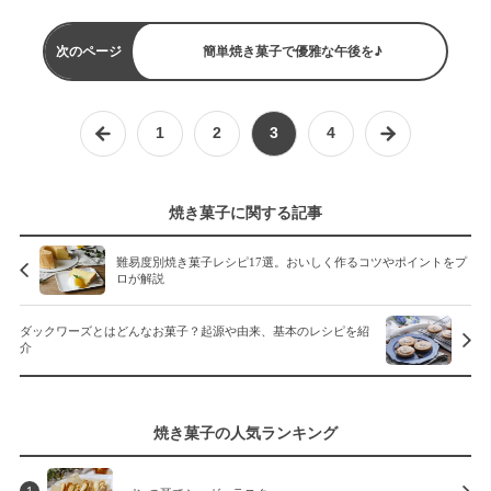
次のページ
簡単焼き菓子で優雅な午後を♪
1
2
3
4
焼き菓子に関する記事
難易度別焼き菓子レシピ17選。おいしく作るコツやポイントをプ
ロが解説
ダックワーズとはどんなお菓子？起源や由来、基本のレシピを紹
介
焼き菓子の人気ランキング
1