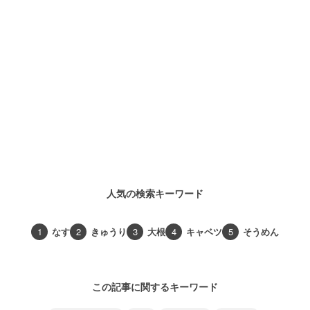
人気の検索キーワード
1
なす
2
きゅうり
3
大根
4
キャベツ
5
そうめん
この記事に関するキーワード