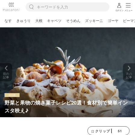
ログイン
メニュー
なす
きゅうり
大根
キャベツ
そうめん
ズッキーニ
ゴーヤ
ピーマ
前の
次の
記事
記事
野菜と果物の焼き菓子レシピ20選！食材別で簡単イン
スタ映え♪
51
クリップ