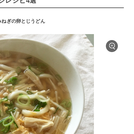
ジレシピ4選
みねぎの卵とじうどん