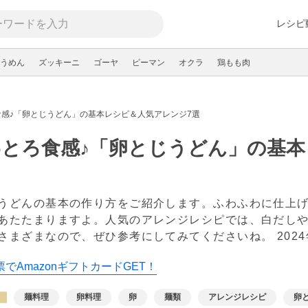
レシピ
うめん
ズッキーニ
ゴーヤ
ピーマン
オクラ
鶏もも肉
食感♪「卵とじうどん」の基本レシピ＆人気アレンジ7選
とろ食感♪「卵とじうどん」の基本
うどんの基本の作り方をご紹介します。ふわふわに仕上
あたたまりますよ。人気のアレンジレシピでは、白だし
さまざまなので、ぜひ参考にしてみてくださいね。
202
でAmazonギフトカードGET！
麺料理
卵料理
卵
麺類
アレンジレシピ
卵