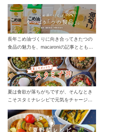
長年こめ油づくりに向き合ってきたつの
食品の魅力を、macaroniの記事とともに
ご紹介します。レシピや活用術はもちろ
ん、製造現場や品質へのこだわりまで。
こめ油をもっと好きになるコンテンツを
ぜひお楽しみください。
夏は食欲が落ちがちですが、そんなとき
こそスタミナレシピで元気をチャージ！
お肉や夏野菜をたっぷり使う丼をガッツ
リ食べて、夏バテを吹き飛ばしましょ
う！