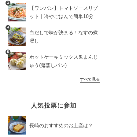
10分の作り方
3
【ワンパン】トマトソースリゾ
ット｜冷やごはんで簡単10分
4
白だしで味が決まる！なすの煮
浸し
5
ホットケーキミックス鬼まんじ
ゅう(鬼蒸しパン)
すべて見る
人気投票に参加
長崎のおすすめのお土産は？