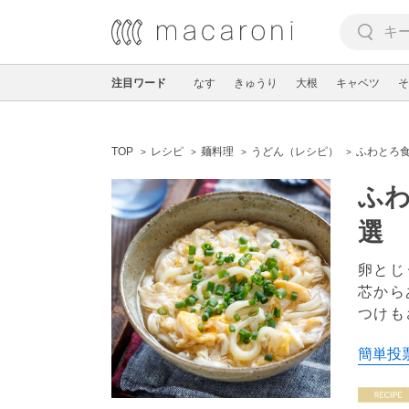
注目ワード
なす
きゅうり
大根
キャベツ
そ
TOP
レシピ
麺料理
うどん（レシピ）
ふわとろ
ふわ
選
卵とじ
芯から
つけも
簡単投票