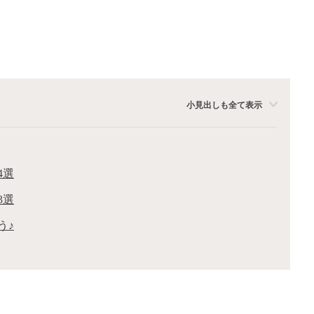
小見出しも全て表示
4選
3選
う♪