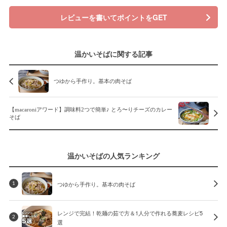
レビューを書いてポイントをGET
温かいそばに関する記事
つゆから手作り。基本の肉そば
【macaroniアワード】調味料2つで簡単♪ とろ〜りチーズのカレー
そば
温かいそばの人気ランキング
つゆから手作り。基本の肉そば
1
レンジで完結！乾麺の茹で方＆1人分で作れる蕎麦レシピ5
2
選