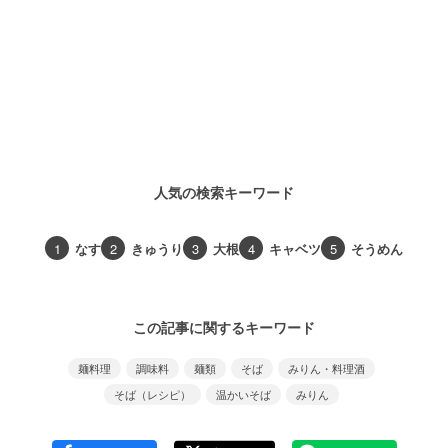
人気の検索キーワード
1
なす
2
きゅうり
3
大根
4
キャベツ
5
そうめん
この記事に関するキーワード
麺料理
調味料
麺類
そば
みりん・料理酒
そば（レシピ）
温かいそば
みりん