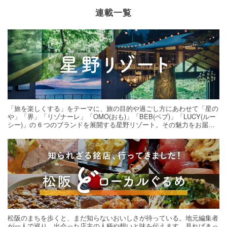
連載一覧
「旅を楽しくする」をテーマに、旅の目的や過ごし方にあわせて「星の
や」「界」「リゾナーレ」「OMO(おも)」「BEB(ベブ)」「LUCY(ルー
シー)」の 6 つのブランドを展開する星野リゾート。その魅力をお届け
する旅の連載。次の旅先探しのヒントにいかがですか？
松阪のまちを歩くと、まだ知らないおいしさが待っている。地元編集者
が一人で巡り、出会った店主の人柄や想いと味を伝えます。見ればきっ