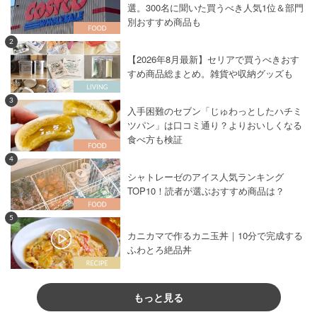
選。300名に聞いた買うべき人気1位＆部門
別おすすめ商品も
2
【2026年8月最新】セリアで買うべきおす
すめ商品総まとめ。雑貨や収納グッズも
3
入手困難のセブン「じゅわっとしたハチミ
ツパン」は口コミ通り？よりおいしくなる
食べ方も検証
4
シャトレーゼのアイス人気ランキング
TOP10！読者が選ぶおすすめ商品は？
5
カニカマで作るカニ玉丼｜10分で完成する
ふわとろ絶品丼
もっと見る