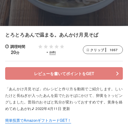
とろとろあんで温まる。あんかけ月見そば
調理時間
1057
クリップ
-
20
分
(0件)
レビューを書いてポイントをGET
「あんかけ月見そば」のレシピと作り方を動画でご紹介します。しい
たけと長ねぎが入ったあんを茹でたおそばにかけて、卵黄をトッピン
グしました。普段のおそばと気分が変わっておすすめです。黄身を絡
めてめしあがれ♪ 2022年4月11日 更新
簡単投票でAmazonギフトカードGET！