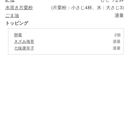
水溶き片栗粉
(片栗粉：小さじ4杯、水：大さじ3)
ごま油
適量
トッピング
卵黄
2個
きざみ海苔
適量
七味唐辛子
適量