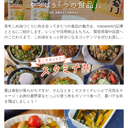
長年こめ油づくりに向き合ってきたつの食品の魅力を、macaroniの記事
とともにご紹介します。レシピや活用術はもちろん、製造現場や品質へ
のこだわりまで。こめ油をもっと好きになるコンテンツをぜひお楽しみ
ください。
夏は食欲が落ちがちですが、そんなときこそスタミナレシピで元気をチ
ャージ！お肉や夏野菜をたっぷり使う丼をガッツリ食べて、夏バテを吹
き飛ばしましょう！