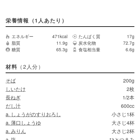
栄養情報（1人あたり）
エネルギー
471kcal
たんぱく質
17g
脂質
11.9g
炭水化物
72.7g
糖質
65.3g
食塩相当量
6.6g
（2人分）
材料
そば
200g
しいたけ
2枚
長ねぎ
1/2本
だし汁
600cc
a. しょうがのすりおろし
小さじ1杯
a. 薄口しょうゆ
大さじ4杯
a. みりん
大さじ2杯
a. 塩
ひとつまみ