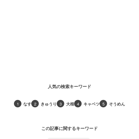
人気の検索キーワード
1
なす
2
きゅうり
3
大根
4
キャベツ
5
そうめん
この記事に関するキーワード