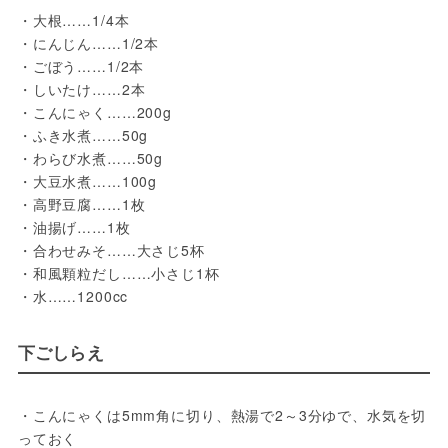
・大根……1/4本
・にんじん……1/2本
・ごぼう……1/2本
・しいたけ……2本
・こんにゃく……200g
・ふき水煮……50g
・わらび水煮……50g
・大豆水煮……100g
・高野豆腐……1枚
・油揚げ……1枚
・合わせみそ……大さじ5杯
・和風顆粒だし……小さじ1杯
・水……1200cc
下ごしらえ
・こんにゃくは5mm角に切り、熱湯で2～3分ゆで、水気を切
っておく