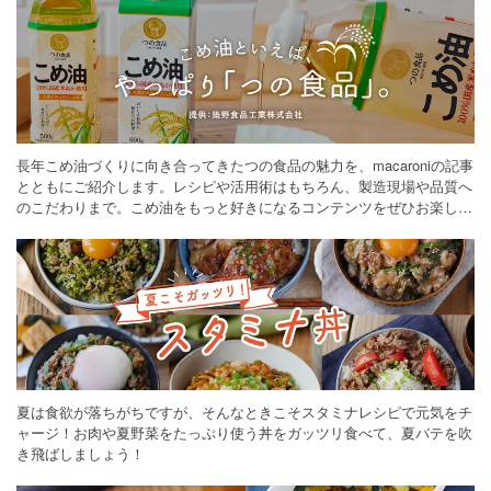
長年こめ油づくりに向き合ってきたつの食品の魅力を、macaroniの記事
とともにご紹介します。レシピや活用術はもちろん、製造現場や品質へ
のこだわりまで。こめ油をもっと好きになるコンテンツをぜひお楽しみ
ください。
夏は食欲が落ちがちですが、そんなときこそスタミナレシピで元気をチ
ャージ！お肉や夏野菜をたっぷり使う丼をガッツリ食べて、夏バテを吹
き飛ばしましょう！