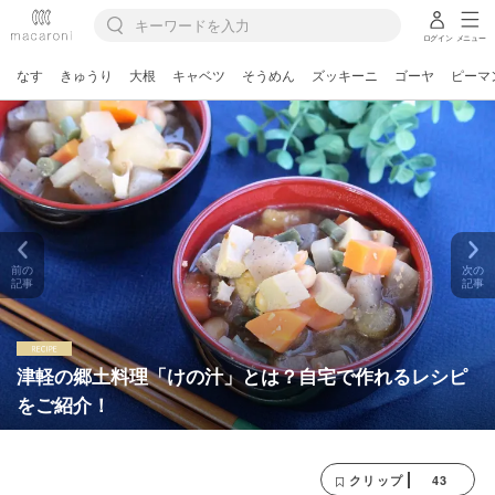
ログイン
メニュー
なす
きゅうり
大根
キャベツ
そうめん
ズッキーニ
ゴーヤ
ピーマ
前の
次の
記事
記事
津軽の郷土料理「けの汁」とは？自宅で作れるレシピ
をご紹介！
43
クリップ