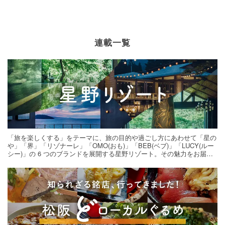
連載一覧
「旅を楽しくする」をテーマに、旅の目的や過ごし方にあわせて「星の
や」「界」「リゾナーレ」「OMO(おも)」「BEB(ベブ)」「LUCY(ルー
シー)」の 6 つのブランドを展開する星野リゾート。その魅力をお届け
する旅の連載。次の旅先探しのヒントにいかがですか？