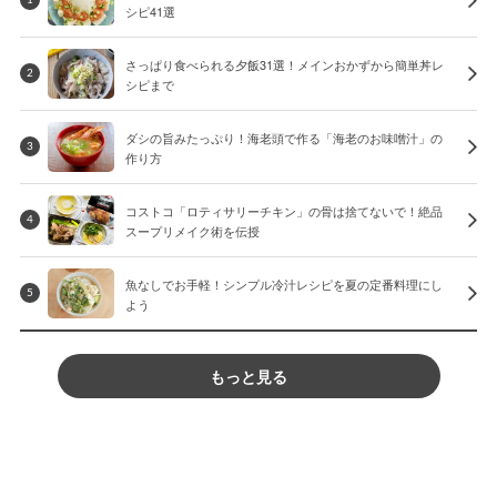
シピ41選
さっぱり食べられる夕飯31選！メインおかずから簡単丼レ
2
シピまで
ダシの旨みたっぷり！海老頭で作る「海老のお味噌汁」の
3
作り方
コストコ「ロティサリーチキン」の骨は捨てないで！絶品
4
スープリメイク術を伝授
魚なしでお手軽！シンプル冷汁レシピを夏の定番料理にし
5
よう
もっと見る