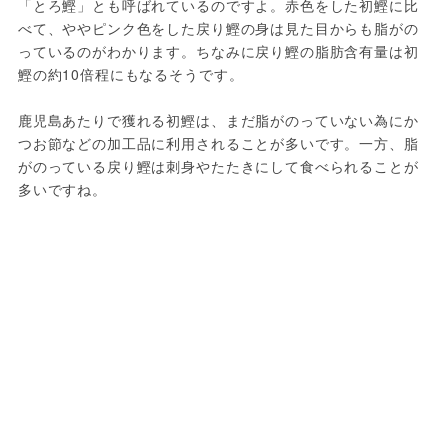
「とろ鰹」とも呼ばれているのですよ。赤色をした初鰹に比
べて、ややピンク色をした戻り鰹の身は見た目からも脂がの
っているのがわかります。ちなみに戻り鰹の脂肪含有量は初
鰹の約10倍程にもなるそうです。

鹿児島あたりで獲れる初鰹は、まだ脂がのっていない為にか
つお節などの加工品に利用されることが多いです。一方、脂
がのっている戻り鰹は刺身やたたきにして食べられることが
多いですね。