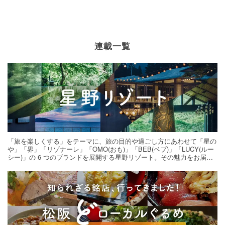
連載一覧
「旅を楽しくする」をテーマに、旅の目的や過ごし方にあわせて「星の
や」「界」「リゾナーレ」「OMO(おも)」「BEB(ベブ)」「LUCY(ルー
シー)」の 6 つのブランドを展開する星野リゾート。その魅力をお届け
する旅の連載。次の旅先探しのヒントにいかがですか？