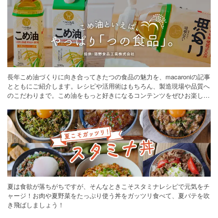
長年こめ油づくりに向き合ってきたつの食品の魅力を、macaroniの記事
とともにご紹介します。レシピや活用術はもちろん、製造現場や品質へ
のこだわりまで。こめ油をもっと好きになるコンテンツをぜひお楽しみ
ください。
夏は食欲が落ちがちですが、そんなときこそスタミナレシピで元気をチ
ャージ！お肉や夏野菜をたっぷり使う丼をガッツリ食べて、夏バテを吹
き飛ばしましょう！