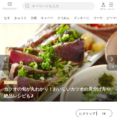
ログイン
メニュー
なす
きゅうり
大根
キャベツ
そうめん
ズッキーニ
ゴーヤ
ピーマ
前の
次の
記事
記事
カツオの旬が丸わかり！おいしいカツオの見分け方や
絶品レシピも♪
16
クリップ