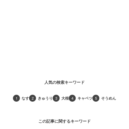
人気の検索キーワード
1
なす
2
きゅうり
3
大根
4
キャベツ
5
そうめん
この記事に関するキーワード