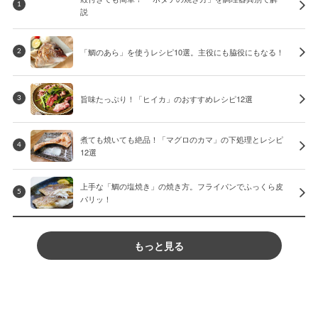
1
説
「鯛のあら」を使うレシピ10選。主役にも脇役にもなる！
2
旨味たっぷり！「ヒイカ」のおすすめレシピ12選
3
煮ても焼いても絶品！「マグロのカマ」の下処理とレシピ
4
12選
上手な「鯛の塩焼き」の焼き方。フライパンでふっくら皮
5
パリッ！
もっと見る