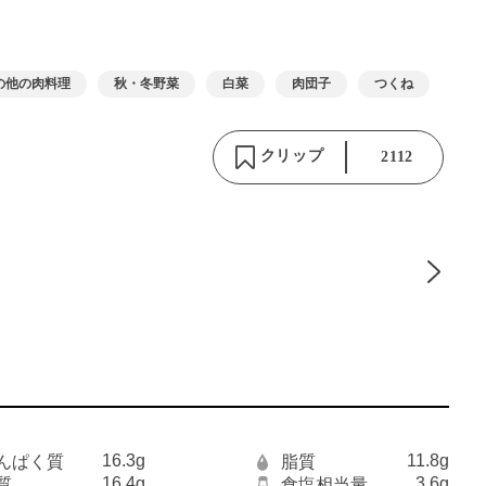
の他の肉料理
秋・冬野菜
白菜
肉団子
つくね
クリップ
2112
16.3g
11.8g
んぱく質
脂質
16.4g
3.6g
質
食塩相当量