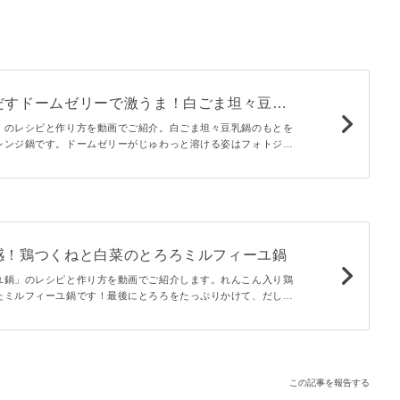
だすドームゼリーで激うま！白ごま坦々豆乳
」のレシピと作り方を動画でご紹介。白ごま坦々豆乳鍋のもとを
レンジ鍋です。ドームゼリーがじゅわっと溶ける姿はフォトジェ
材たっぷりのお鍋で食卓を盛り上げてくださいね！
感！鶏つくねと白菜のとろろミルフィーユ鍋
ユ鍋」のレシピと作り方を動画でご紹介します。れんこん入り鶏
たミルフィーユ鍋です！最後にとろろをたっぷりかけて、だし汁
れるひと品に。今夜は栄養たっぷりミルフィーユ鍋で温まりませ
この記事を報告する