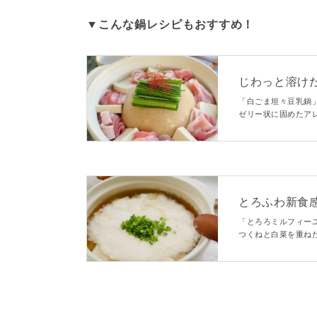
▼こんな鍋レシピもおすすめ！
じわっと溶け
鍋
「白ごま坦々豆乳鍋
ゼリー状に固めたア
ニックそのもの！具
とろふわ新食
「とろろミルフィー
つくねと白菜を重ね
までおいしく食べら
んか？