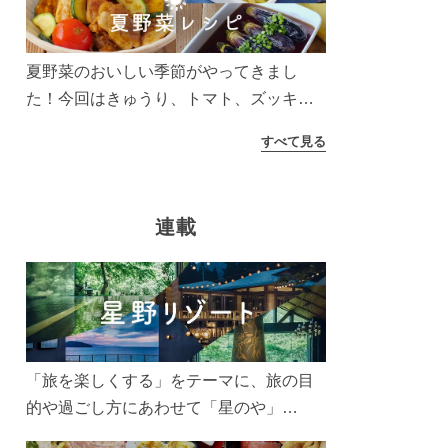
う！
夏野菜のおいしい季節がやってきまし
た！今回はきゅうり、トマト、ズッキー
ニなどを使ったレシピをご紹介します。
すべて見る
太陽の光をたっぷりあびた夏野菜は栄養
もたっぷり。美味しく食べてパワーチャ
ージしましょう♪
連載
「旅を楽しくする」をテーマに、旅の目
的や過ごし方にあわせて「星のや」
「界」「リゾナーレ」「OMO(おも)」「B