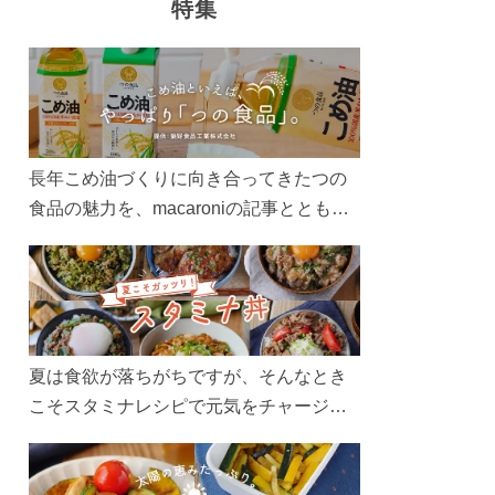
特集
長年こめ油づくりに向き合ってきたつの
食品の魅力を、macaroniの記事とともに
ご紹介します。レシピや活用術はもちろ
ん、製造現場や品質へのこだわりまで。
こめ油をもっと好きになるコンテンツを
ぜひお楽しみください。
夏は食欲が落ちがちですが、そんなとき
こそスタミナレシピで元気をチャージ！
お肉や夏野菜をたっぷり使う丼をガッツ
リ食べて、夏バテを吹き飛ばしましょ