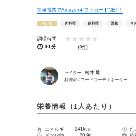
簡単投票でAmazonギフトカードGET！
肉料理
鍋料理
野菜
そ
調理時間
30 分
-
(0件)
ライター :
松井 麗
料理家 / フードコーディネーター
栄養情報（1人あたり）
241kcal
エネルギー
た
20.9g
炭水化物
糖