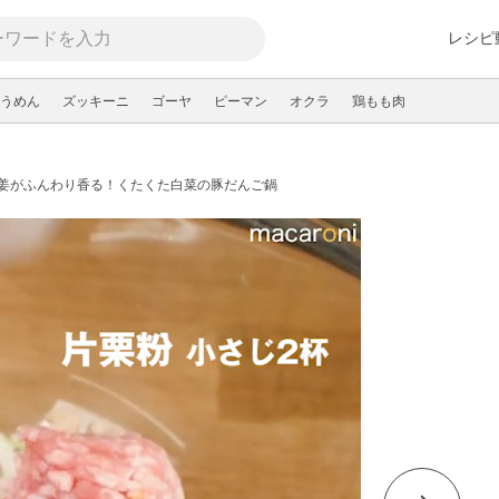
レシピ
うめん
ズッキーニ
ゴーヤ
ピーマン
オクラ
鶏もも肉
姜がふんわり香る！くたくた白菜の豚だんご鍋