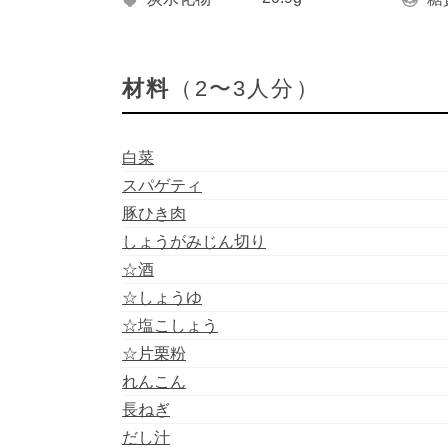
材料
（2〜3人分）
白菜
スパゲティ
豚ひき肉
しょうがみじん切り
☆酒
☆しょうゆ
☆塩こしょう
☆片栗粉
れんこん
長ねぎ
だし汁