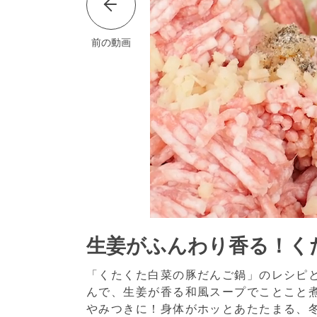
前の動画
生姜がふんわり香る！く
「くたくた白菜の豚だんご鍋」のレシピ
んで、生姜が香る和風スープでことこと
やみつきに！身体がホッとあたたまる、