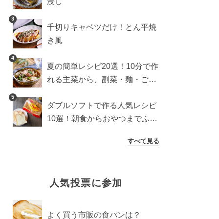
浸し
3
千切りキャベツだけ！とん平焼
き風
4
夏の簡単レシピ20選！10分で作
れる主菜から、副菜・麺・ごは
んまで一気に紹介
5
ダブルソフトで作る人気レシピ
10選！朝食からおやつまでふん
わり食パンを楽しむアレンジ
すべて見る
人気投票に参加
よく買う市販の食パンは？