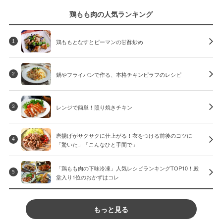
鶏もも肉の人気ランキング
鶏ももとなすとピーマンの甘酢炒め
1
鍋やフライパンで作る、本格チキンピラフのレシピ
2
レンジで簡単！照り焼きチキン
3
唐揚げがサクサクに仕上がる！衣をつける前後のコツに
4
「驚いた」「こんなひと手間で」
「鶏もも肉の下味冷凍」人気レシピランキングTOP10！殿
5
堂入り1位のおかずはコレ
もっと見る