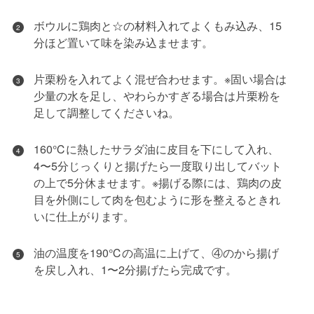
ボウルに鶏肉と☆の材料入れてよくもみ込み、15
2
分ほど置いて味を染み込ませます。
片栗粉を入れてよく混ぜ合わせます。※固い場合は
3
少量の水を足し、やわらかすぎる場合は片栗粉を
足して調整してくださいね。
160℃に熱したサラダ油に皮目を下にして入れ、
4
4〜5分じっくりと揚げたら一度取り出してバット
の上で5分休ませます。※揚げる際には、鶏肉の皮
目を外側にして肉を包むように形を整えるときれ
いに仕上がります。
油の温度を190℃の高温に上げて、④のから揚げ
5
を戻し入れ、1〜2分揚げたら完成です。