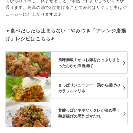
てから取り出し、休ませることで余熱で中までしっかり火が
通ります。高温の油で2度揚げることで表面はサクッと中はジ
ューシーに仕上がりますよ♪
▼食べだしたら止まらない！やみつき「アレンジ唐揚
げ」レシピはこちら♪
風味満載！かつお節をたっぷりまと
ったおかか衣唐揚げ
さっぱりジューシー！鶏から揚げの
カラフルマリネ
甘酸っぱいネギだくタレが決め手！
鶏唐揚げの黒酢ゴマだれ