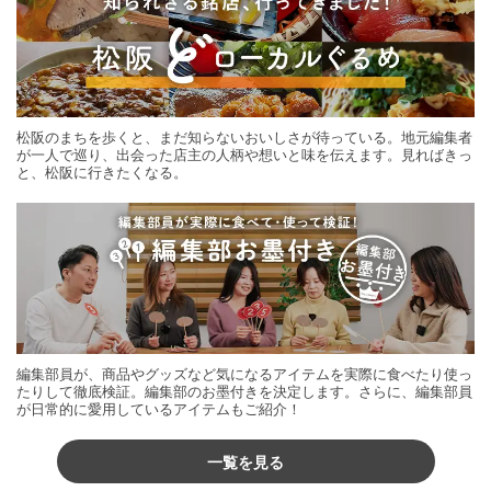
松阪のまちを歩くと、まだ知らないおいしさが待っている。地元編集者
が一人で巡り、出会った店主の人柄や想いと味を伝えます。見ればきっ
と、松阪に行きたくなる。
編集部員が、商品やグッズなど気になるアイテムを実際に食べたり使っ
たりして徹底検証。編集部のお墨付きを決定します。さらに、編集部員
が日常的に愛用しているアイテムもご紹介！
一覧を見る