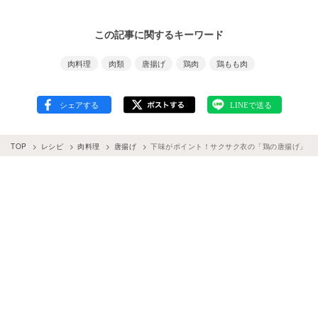
この記事に関するキーワード
肉料理
肉類
唐揚げ
鶏肉
鶏もも肉
TOP
レシピ
肉料理
唐揚げ
下味がポイント！サクサク衣の「鶏の唐揚げ」