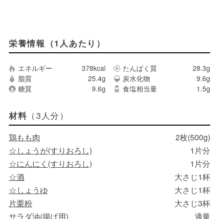
栄養情報（1人あたり）
エネルギー
378kcal
たんぱく質
28.3g
脂質
25.4g
炭水化物
9.6g
糖質
9.6g
食塩相当量
1.5g
（3人分）
材料
鶏もも肉
2枚(500g)
☆しょうが(すりおろし)
1片分
☆にんにく(すりおろし)
1片分
☆酒
大さじ1杯
☆しょうゆ
大さじ1杯
片栗粉
大さじ3杯
サラダ油(揚げ用)
適量