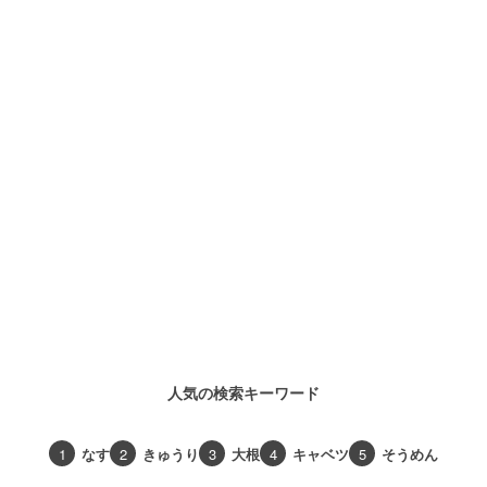
人気の検索キーワード
1
なす
2
きゅうり
3
大根
4
キャベツ
5
そうめん