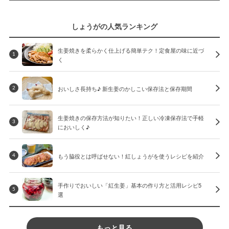
しょうがの人気ランキング
生姜焼きを柔らかく仕上げる簡単テク！定食屋の味に近づ
1
く
おいしさ長持ち♪ 新生姜のかしこい保存法と保存期間
2
生姜焼きの保存方法が知りたい！正しい冷凍保存法で手軽
3
においしく♪
もう脇役とは呼ばせない！紅しょうがを使うレシピを紹介
4
手作りでおいしい「紅生姜」基本の作り方と活用レシピ5
5
選
もっと見る