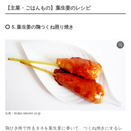
【主菜・ごはんもの】葉生姜のレシピ
5. 葉生姜の鶏つくね照り焼き
出典：recipe.rakuten.co.jp
鶏ひき肉で作るタネを葉生姜に巻いて、つくね焼きにするレ