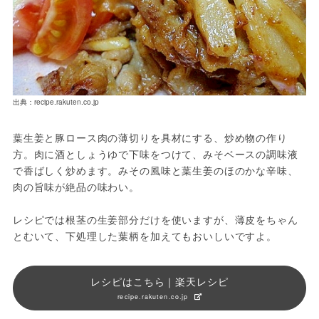
出典：recipe.rakuten.co.jp
葉生姜と豚ロース肉の薄切りを具材にする、炒め物の作り
方。肉に酒としょうゆで下味をつけて、みそベースの調味液
で香ばしく炒めます。みその風味と葉生姜のほのかな辛味、
肉の旨味が絶品の味わい。
レシピでは根茎の生姜部分だけを使いますが、薄皮をちゃん
とむいて、下処理した葉柄を加えてもおいしいですよ。
レシピはこちら｜楽天レシピ
recipe.rakuten.co.jp