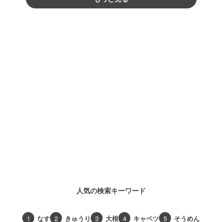
人気の検索キーワード
1
なす
2
きゅうり
3
大根
4
キャベツ
5
そうめん