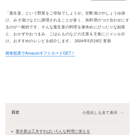
「葉生姜」という野菜をご存知でしょうか。甘酢漬けやしょうゆ漬
け、みそ漬けなどに調理されることが多く、魚料理のつけ合わせにす
るのが一般的です。そんな葉生姜の料理を箸休めにぴったりな副菜
と、おかずやおつまみ、ごはんものなどの主菜＆主食にジャンル分
け。おすすめのレシピを紹介します。 2024年5月28日 更新
簡単投票でAmazonギフトカードGET！
目次
小見出しも全て表示
葉生姜は工夫すればいろんな料理に使える