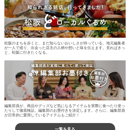
松阪のまちを歩くと、まだ知らないおいしさが待っている。地元編集者
が一人で巡り、出会った店主の人柄や想いと味を伝えます。見ればきっ
と、松阪に行きたくなる。
編集部員が、商品やグッズなど気になるアイテムを実際に食べたり使っ
たりして徹底検証。編集部のお墨付きを決定します。さらに、編集部員
が日常的に愛用しているアイテムもご紹介！
一覧を見る