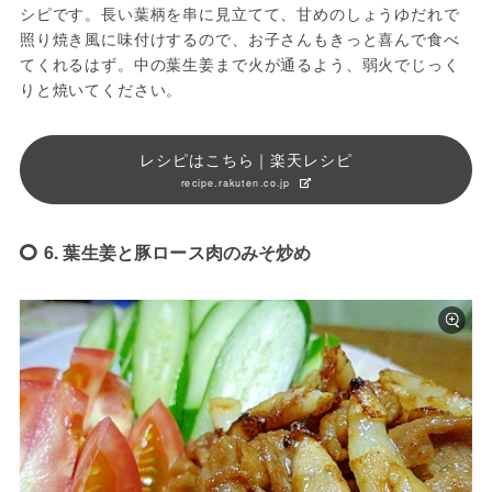
シピです。長い葉柄を串に見立てて、甘めのしょうゆだれで
照り焼き風に味付けするので、お子さんもきっと喜んで食べ
てくれるはず。中の葉生姜まで火が通るよう、弱火でじっく
りと焼いてください。
レシピはこちら｜楽天レシピ
recipe.rakuten.co.jp
6. 葉生姜と豚ロース肉のみそ炒め