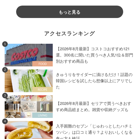
もっと見る
アクセスランキング
1
【2026年8月最新】コストコおすすめ121
選。300名に聞いた買うべき人気1位＆部門
別おすすめ商品も
2
きゅうりをサイダーに漬けるだけ！話題の
韓国レシピを試したら想像以上にアリでし
た
3
【2026年8月最新】セリアで買うべきおす
すめ商品総まとめ。雑貨や収納グッズも
4
入手困難のセブン「じゅわっとしたハチミ
ツパン」は口コミ通り？よりおいしくなる
食べ方も検証