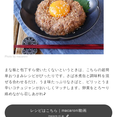
Photo by macaroni
まな板と包丁すら使いたくないというときは、こちらの超簡
単おつまみレシピがぴったりです。さば水煮缶と調味料を混
ぜる合わせるだけ。うま味たっぷりなさばと、ピリッとうま
辛いコチュジャンがおいしくマッチします。卵黄をとろ〜り
絡めながら召しあがれ♪
レシピはこちら｜macaroni動画
macaro-ni.jp