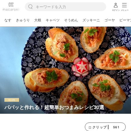
ログイン
メニュー
なす
きゅうり
大根
キャベツ
そうめん
ズッキーニ
ゴーヤ
ピーマ
パパッと作れる！超簡単おつまみレシピ30選
561
クリップ