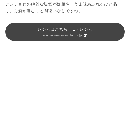
アンチョビの絶妙な塩気が好相性！うま味あふれるひと品
は、お酒が進むこと間違いなしですね。
レシピはこちら｜E・レシピ
erecipe.woman.excite.co.jp