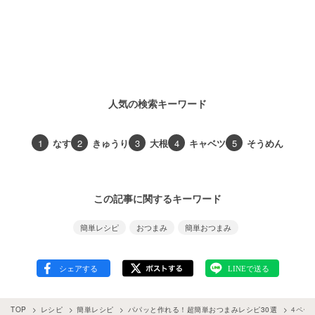
人気の検索キーワード
1
なす
2
きゅうり
3
大根
4
キャベツ
5
そうめん
この記事に関するキーワード
簡単レシピ
おつまみ
簡単おつまみ
TOP
レシピ
簡単レシピ
パパッと作れる！超簡単おつまみレシピ30選
4ペー