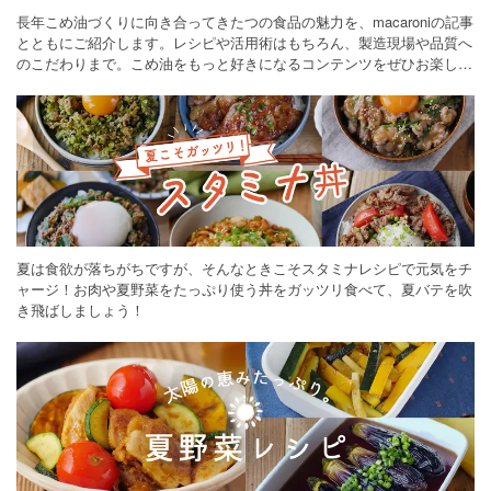
長年こめ油づくりに向き合ってきたつの食品の魅力を、macaroniの記事
とともにご紹介します。レシピや活用術はもちろん、製造現場や品質へ
のこだわりまで。こめ油をもっと好きになるコンテンツをぜひお楽しみ
ください。
夏は食欲が落ちがちですが、そんなときこそスタミナレシピで元気をチ
ャージ！お肉や夏野菜をたっぷり使う丼をガッツリ食べて、夏バテを吹
き飛ばしましょう！