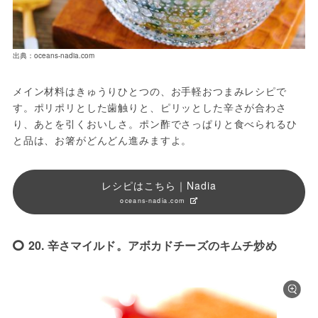
出典：oceans-nadia.com
メイン材料はきゅうりひとつの、お手軽おつまみレシピで
す。ポリポリとした歯触りと、ピリッとした辛さが合わさ
り、あとを引くおいしさ。ポン酢でさっぱりと食べられるひ
と品は、お箸がどんどん進みますよ。
レシピはこちら｜Nadia
oceans-nadia.com
20. 辛さマイルド。アボカドチーズのキムチ炒め