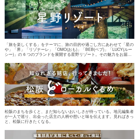
「旅を楽しくする」をテーマに、旅の目的や過ごし方にあわせて「星の
や」「界」「リゾナーレ」「OMO(おも)」「BEB(ベブ)」「LUCY(ルー
シー)」の 6 つのブランドを展開する星野リゾート。その魅力をお届け
する旅の連載。次の旅先探しのヒントにいかがですか？
松阪のまちを歩くと、まだ知らないおいしさが待っている。地元編集者
が一人で巡り、出会った店主の人柄や想いと味を伝えます。見ればきっ
と、松阪に行きたくなる。