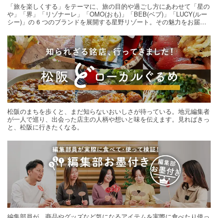
「旅を楽しくする」をテーマに、旅の目的や過ごし方にあわせて「星の
や」「界」「リゾナーレ」「OMO(おも)」「BEB(ベブ)」「LUCY(ルー
シー)」の 6 つのブランドを展開する星野リゾート。その魅力をお届け
する旅の連載。次の旅先探しのヒントにいかがですか？
松阪のまちを歩くと、まだ知らないおいしさが待っている。地元編集者
が一人で巡り、出会った店主の人柄や想いと味を伝えます。見ればきっ
と、松阪に行きたくなる。
編集部員が、商品やグッズなど気になるアイテムを実際に食べたり使っ