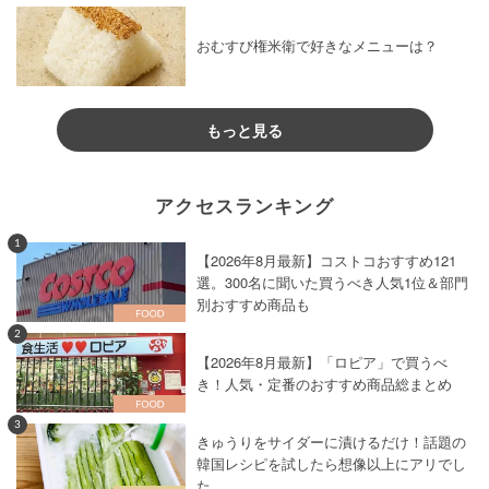
おむすび権米衛で好きなメニューは？
もっと見る
アクセスランキング
1
【2026年8月最新】コストコおすすめ121
選。300名に聞いた買うべき人気1位＆部門
別おすすめ商品も
2
【2026年8月最新】「ロピア」で買うべ
き！人気・定番のおすすめ商品総まとめ
3
きゅうりをサイダーに漬けるだけ！話題の
韓国レシピを試したら想像以上にアリでし
た