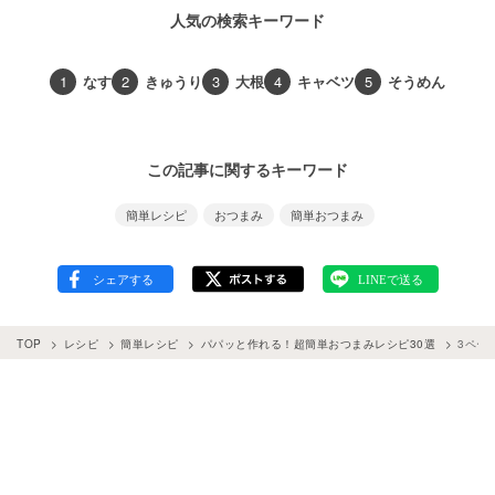
人気の検索キーワード
1
なす
2
きゅうり
3
大根
4
キャベツ
5
そうめん
この記事に関するキーワード
簡単レシピ
おつまみ
簡単おつまみ
TOP
レシピ
簡単レシピ
パパッと作れる！超簡単おつまみレシピ30選
3ペー