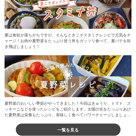
夏は食欲が落ちがちですが、そんなときこそスタミナレシピで元気をチ
ャージ！お肉や夏野菜をたっぷり使う丼をガッツリ食べて、夏バテを吹
き飛ばしましょう！
夏野菜のおいしい季節がやってきました！今回はきゅうり、トマト、ズ
ッキーニなどを使ったレシピをご紹介します。太陽の光をたっぷりあび
た夏野菜は栄養もたっぷり。美味しく食べてパワーチャージしましょう
♪
一覧を見る