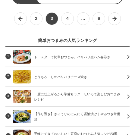
2
3
4
…
6
簡単おつまみの人気ランキング
トースターで簡単おつまみ。パリパリ生ハム春巻き
1
とうもろこしのパリパリチーズ焼き
2
一度に仕上がるから準備もラク！せいろで楽しむおつまみ
3
レシピ
【作り置き】きゅうりのにんにく醤油漬け｜やみつき常備
4
菜
手軽にできておいしい！豆腐のおつまみ人気レシピ23選。