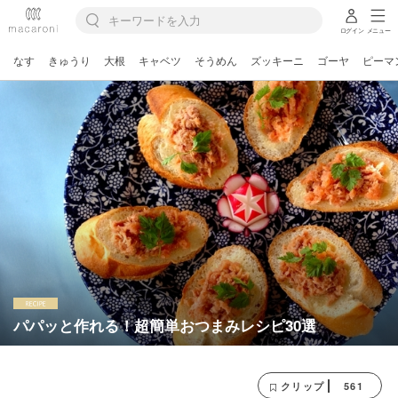
ログイン
メニュー
なす
きゅうり
大根
キャベツ
そうめん
ズッキーニ
ゴーヤ
ピーマ
パパッと作れる！超簡単おつまみレシピ30選
561
クリップ