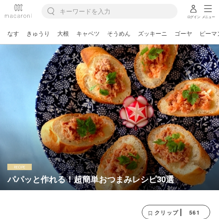
ログイン
メニュー
なす
きゅうり
大根
キャベツ
そうめん
ズッキーニ
ゴーヤ
ピーマ
パパッと作れる！超簡単おつまみレシピ30選
561
クリップ