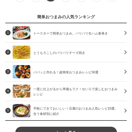
簡単おつまみの人気ランキング
トースターで簡単おつまみ。パリパリ生ハム春巻き
1
とうもろこしのパリパリチーズ焼き
2
パパッと作れる！超簡単おつまみレシピ30選
3
一度に仕上がるから準備もラク！せいろで楽しむおつまみ
4
レシピ
手軽にできておいしい！豆腐のおつまみ人気レシピ23選。
5
合う食材別に紹介