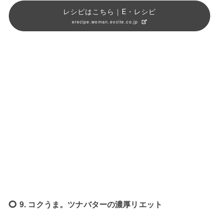
レシピはこちら｜E・レシピ
erecipe.woman.excite.co.jp
9. コクうま。ツナバターの濃厚リエット