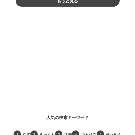
もっと見る
人気の検索キーワード
1
なす
2
きゅうり
3
大根
4
キャベツ
5
そうめん