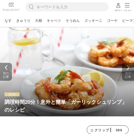
ログイン
メニュー
なす
きゅうり
大根
キャベツ
そうめん
ズッキーニ
ゴーヤ
ピーマ
前の
次の
記事
記事
調理時間20分！意外と簡単「ガーリックシュリンプ」
のレシピ
386
クリップ