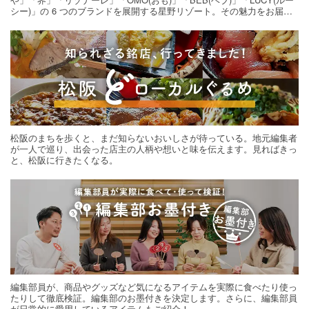
シー)」の 6 つのブランドを展開する星野リゾート。その魅力をお届け
する旅の連載。次の旅先探しのヒントにいかがですか？
松阪のまちを歩くと、まだ知らないおいしさが待っている。地元編集者
が一人で巡り、出会った店主の人柄や想いと味を伝えます。見ればきっ
と、松阪に行きたくなる。
編集部員が、商品やグッズなど気になるアイテムを実際に食べたり使っ
たりして徹底検証。編集部のお墨付きを決定します。さらに、編集部員
が日常的に愛用しているアイテムもご紹介！