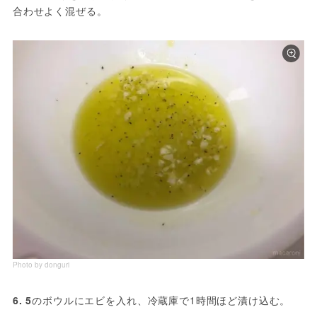
合わせよく混ぜる。
Photo by donguri
6.
5
のボウルにエビを入れ、冷蔵庫で1時間ほど漬け込む。