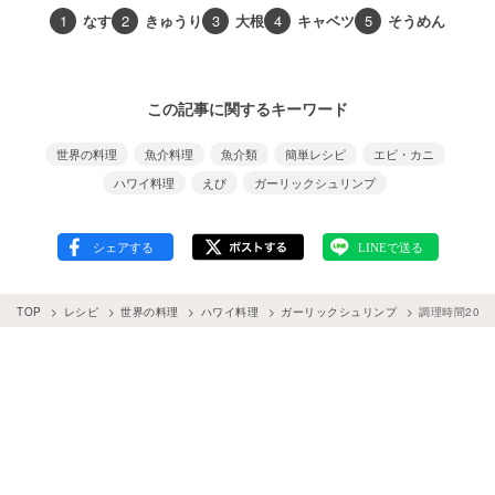
1
なす
2
きゅうり
3
大根
4
キャベツ
5
そうめん
この記事に関するキーワード
世界の料理
魚介料理
魚介類
簡単レシピ
エビ・カニ
ハワイ料理
えび
ガーリックシュリンプ
TOP
レシピ
世界の料理
ハワイ料理
ガーリックシュリンプ
調理時間20