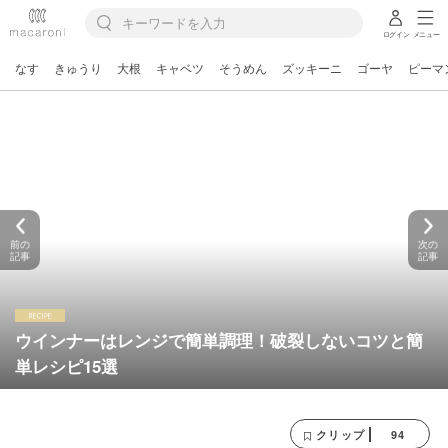
ログイン
メニュー
なす
きゅうり
大根
キャベツ
そうめん
ズッキーニ
ゴーヤ
ピーマ
前の
次の
記事
記事
ウインナーはレンジで簡単調理！破裂しないコツと簡
単レシピ15選
94
クリップ