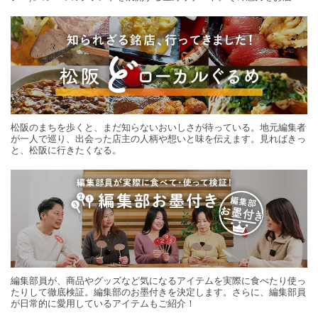
する旅の連載。次の旅先探しのヒントにいかがですか？
松阪のまちを歩くと、まだ知らないおいしさが待っている。地元編集者
が一人で巡り、出会った店主の人柄や想いと味を伝えます。見ればきっ
と、松阪に行きたくなる。
編集部員が、商品やグッズなど気になるアイテムを実際に食べたり使っ
たりして徹底検証。編集部のお墨付きを決定します。さらに、編集部員
が日常的に愛用しているアイテムもご紹介！