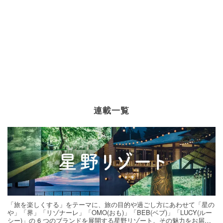
連載一覧
「旅を楽しくする」をテーマに、旅の目的や過ごし方にあわせて「星の
や」「界」「リゾナーレ」「OMO(おも)」「BEB(ベブ)」「LUCY(ルー
シー)」の 6 つのブランドを展開する星野リゾート。その魅力をお届け