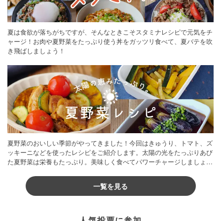
夏は食欲が落ちがちですが、そんなときこそスタミナレシピで元気をチ
ャージ！お肉や夏野菜をたっぷり使う丼をガッツリ食べて、夏バテを吹
き飛ばしましょう！
夏野菜のおいしい季節がやってきました！今回はきゅうり、トマト、ズ
ッキーニなどを使ったレシピをご紹介します。太陽の光をたっぷりあび
た夏野菜は栄養もたっぷり。美味しく食べてパワーチャージしましょう
♪
一覧を見る
人気投票に参加