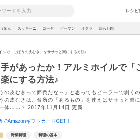
レシピ
うめん
ズッキーニ
ゴーヤ
ピーマン
オクラ
鶏もも肉
イルで「ごぼうの皮むき」をササッと楽にする方法♪
の手があったか！アルミホイルで「
楽にする方法♪
うの皮むきって面倒だな～」と思ってもピーラーで剥くの
うの皮むきは、台所の「あるもの」を使えばササっと楽に
一体……？
2017年11月14日 更新
でAmazonギフトカードGET！
野菜料理
料理の基本