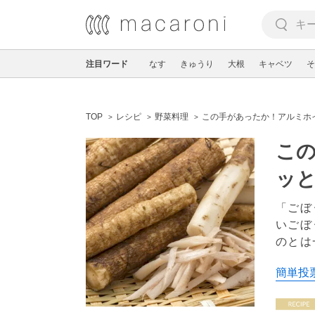
注目ワード
なす
きゅうり
大根
キャベツ
そ
TOP
レシピ
野菜料理
この手があったか！アルミホ
こ
ッと
「ごぼ
いごぼ
のとは
簡単投票