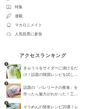
特集
連載
マカロニメイト
人気投票に参加
アクセスランキング
1
きゅうりをサイダーに漬けるだ
け！話題の韓国レシピを試した
ら想像以上にアリでした
2
話題の「バレリーナの夜食」を
作ったら魅力がわかった！工程
10分の作り方
3
そうめんの簡単レシピ20選！レ