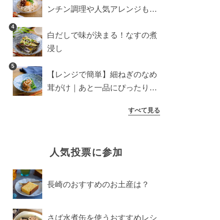
ンチン調理や人気アレンジも紹
介
4
白だしで味が決まる！なすの煮
浸し
5
【レンジで簡単】細ねぎのなめ
茸がけ｜あと一品にぴったり副
菜
すべて見る
人気投票に参加
長崎のおすすめのお土産は？
さば水煮缶を使うおすすめレシ