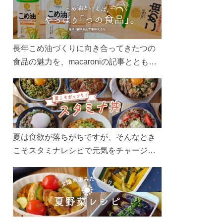
長年こめ油づくりに向き合ってきたつの
食品の魅力を、macaroniの記事とともに
ご紹介します。レシピや活用術はもちろ
ん、製造現場や品質へのこだわりまで。
こめ油をもっと好きになるコンテンツを
ぜひお楽しみください。
夏は食欲が落ちがちですが、そんなとき
こそスタミナレシピで元気をチャージ！
お肉や夏野菜をたっぷり使う丼をガッツ
リ食べて、夏バテを吹き飛ばしましょ
う！